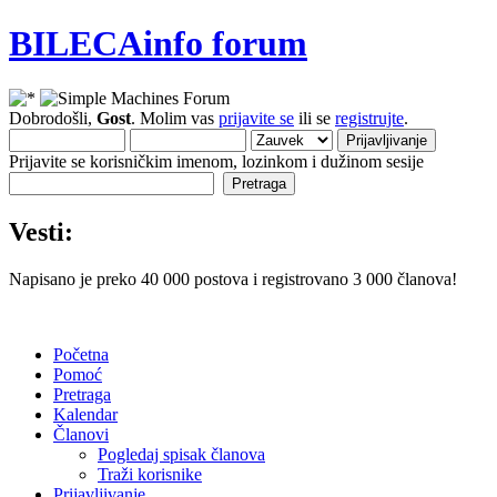
BILECAinfo forum
Dobrodošli,
Gost
. Molim vas
prijavite se
ili se
registrujte
.
Prijavite se korisničkim imenom, lozinkom i dužinom sesije
Vesti:
Napisano je preko 40 000 postova i registrovano 3 000 članova!
Početna
Pomoć
Pretraga
Kalendar
Članovi
Pogledaj spisak članova
Traži korisnike
Prijavljivanje