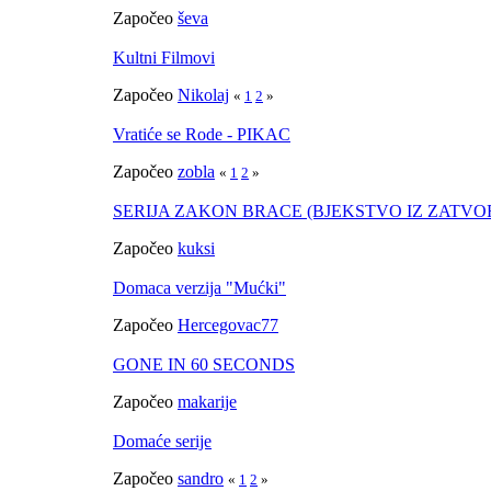
Započeo
ševa
Kultni Filmovi
Započeo
Nikolaj
«
1
2
»
Vratiće se Rode - PIKAC
Započeo
zobla
«
1
2
»
SERIJA ZAKON BRACE (BJEKSTVO IZ ZATVO
Započeo
kuksi
Domaca verzija "Mućki"
Započeo
Hercegovac77
GONE IN 60 SECONDS
Započeo
makarije
Domaće serije
Započeo
sandro
«
1
2
»