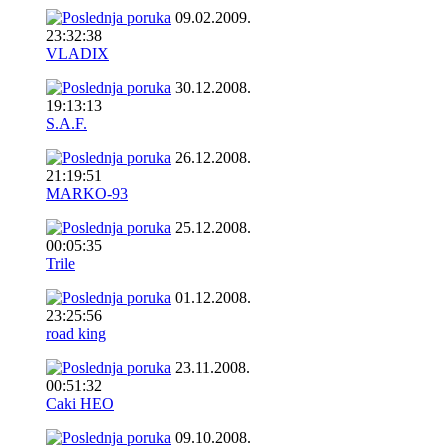
09.02.2009.
23:32:38
VLADIX
30.12.2008.
19:13:13
S.A.F.
26.12.2008.
21:19:51
MARKO-93
25.12.2008.
00:05:35
Trile
01.12.2008.
23:25:56
road king
23.11.2008.
00:51:32
Caki HEO
09.10.2008.