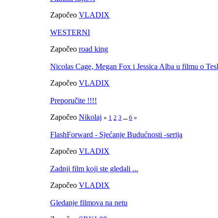
Započeo
VLADIX
WESTERNI
Započeo
road king
Nicolas Cage, Megan Fox i Jessica Alba u filmu o Tesl
Započeo
VLADIX
Preporučite !!!!
Započeo
Nikolaj
«
1
2
3
...
6
»
FlashForward - Sjećanje Budućnosti -serija
Započeo
VLADIX
Zadnji film koji ste gledali ...
Započeo
VLADIX
Gledanje filmova na netu