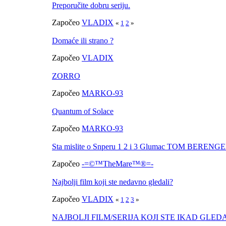
Preporučite dobru seriju.
Započeo
VLADIX
«
1
2
»
Domaće ili strano ?
Započeo
VLADIX
ZORRO
Započeo
MARKO-93
Quantum of Solace
Započeo
MARKO-93
Sta mislite o Snperu 1 2 i 3 Glumac TOM BERENGER k
Započeo
-=©™TheMare™®=-
Najbolji film koji ste nedavno gledali?
Započeo
VLADIX
«
1
2
3
»
NAJBOLJI FILM/SERIJA KOJI STE IKAD GLED