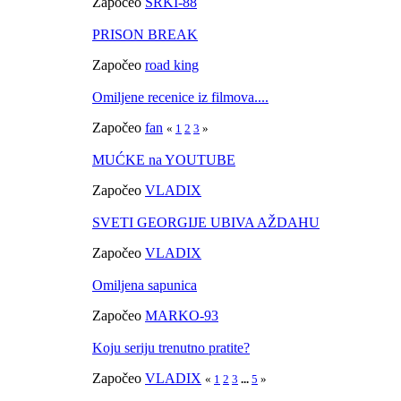
Započeo
SRKI-88
PRISON BREAK
Započeo
road king
Omiljene recenice iz filmova....
Započeo
fan
«
1
2
3
»
MUĆKE na YOUTUBE
Započeo
VLADIX
SVETI GEORGIJE UBIVA AŽDAHU
Započeo
VLADIX
Omiljena sapunica
Započeo
MARKO-93
Koju seriju trenutno pratite?
Započeo
VLADIX
«
1
2
3
...
5
»