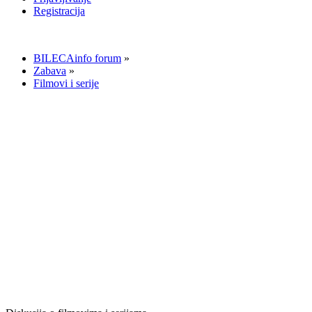
Registracija
BILECAinfo forum
»
Zabava
»
Filmovi i serije