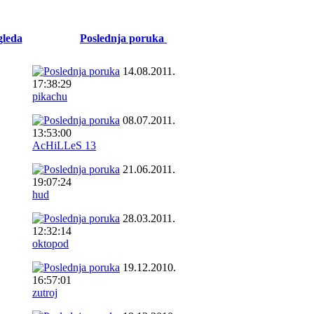
gleda
Poslednja poruka
14.08.2011.
17:38:29
pikachu
08.07.2011.
13:53:00
AcHiLLeS 13
21.06.2011.
19:07:24
hud
28.03.2011.
12:32:14
oktopod
19.12.2010.
16:57:01
zutroj