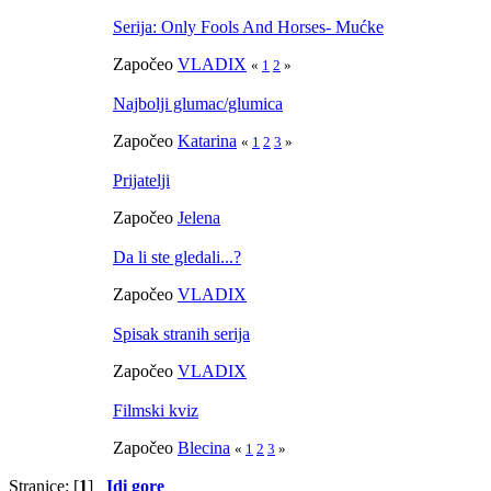
Serija: Only Fools And Horses- Mućke
Započeo
VLADIX
«
1
2
»
Najbolji glumac/glumica
Započeo
Katarina
«
1
2
3
»
Prijatelji
Započeo
Jelena
Da li ste gledali...?
Započeo
VLADIX
Spisak stranih serija
Započeo
VLADIX
Filmski kviz
Započeo
Blecina
«
1
2
3
»
Stranice: [
1
]
Idi gore