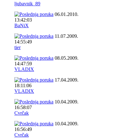
ljubavnik_89
06.01.2010.
13:42:03
BaNiX
11.07.2009.
14:55:49
tier
08.05.2009.
14:47:59
VLADIX
17.04.2009.
18:11:06
VLADIX
10.04.2009.
16:58:07
Cvrčak
10.04.2009.
16:56:49
Cvrčak