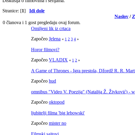
Diskusija o filmovima i serijama.
Stranice: [
1
]
Idi dole
Naslov
/
Z
0 članova i 1 gost pregledaju ovaj forum.
Omiljeni lik iz crtaca
Započeo
Jelena
«
1
2
3
4
»
Horor filmovi?
Započeo
VLADIX
«
1
2
»
A Game of Thrones - Igra prestola, Džordž R. R. Mart
Započeo
hud
omnibus "Video V. Poezija" (Natalija Ž. Živković) - w
Započeo
oktopod
ljubitelji filma 'big lebowski'
Započeo
mister no
Filmski sajtovi