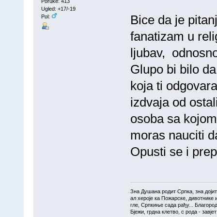
Poruke: 413
Ugled: +17/-19
Bice da je pitan
Pol:
fanatizam u reli
ljubav, odnosno
Glupo bi bilo d
koja ti odgovara
izdvaja od ostal
osoba sa kojom d
moras nauciti da
Opusti se i pre
Зна Душана родит Српка, зна доји
ал хероје ка Пожарске, дивотнике 
гле, Српкиње сада рађу... Благоро
Бјежи, грдна клетво, с рода - завј