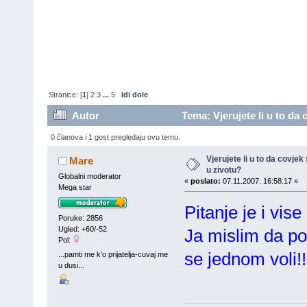
Stranice: [
1
]
2
3
...
5
Idi dole
Autor
Tema: Vjerujete li u to da
0 članova i 1 gost pregledaju ovu temu.
Vjerujete li u to da covje
Mare
u zivotu?
Globalni moderator
«
poslato:
07.11.2007. 16:58:17 »
Mega star
Pitanje je i vise
Poruke: 2856
Ugled: +60/-52
Ja mislim da po
Pol:
se jednom voli!!
...pamti me k'o prijatelja-cuvaj me
u dusi...