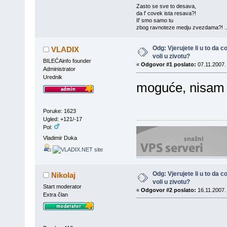
Zasto se sve to desava,
da l' covek ista resava?!
Il' smo samo tu
zbog ravnoteze medju zvezdama?! ..
Odg: Vjerujete li u to da
VLADIX
voli u zivotu?
BILEĆAinfo founder
«
Odgovor #1 poslato:
07.11.2007.
Administrator
Urednik
moguće, nisam se
Poruke: 1623
Ugled: +121/-17
Pol:
Vladimir Duka
Odg: Vjerujete li u to da
Nikolaj
voli u zivotu?
Start moderator
«
Odgovor #2 poslato:
16.11.2007.
Extra član