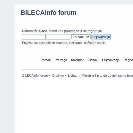
BILECAinfo forum
Dobrodošli,
Gost
. Molim vas
prijavite se
ili se
registrujte
.
Prijavite se korisničkim imenom, lozinkom i dužinom sesije
Početna
Pomoć
Pretraga
Kalendar
Članovi
Prijavljivanje
Regist
BILECAinfo forum
»
Društvo
»
Ljubav
»
Vjerujete li u to da covjek samo jed