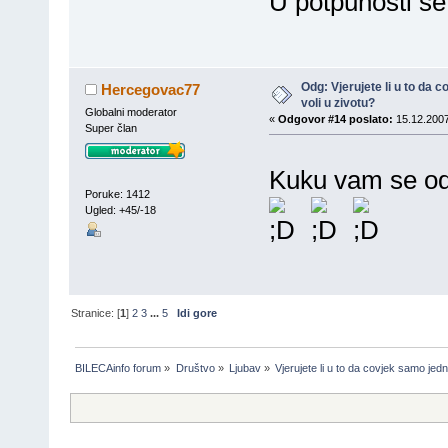
U potpunosti s
Odg: Vjerujete li u to da
Hercegovac77
voli u zivotu?
Globalni moderator
«
Odgovor #14 poslato:
15.12.2007
Super član
Kuku vam se od
Poruke: 1412
Ugled: +45/-18
Stranice: [
1
]
2
3
...
5
Idi gore
BILECAinfo forum
»
Društvo
»
Ljubav
»
Vjerujete li u to da covjek samo jed