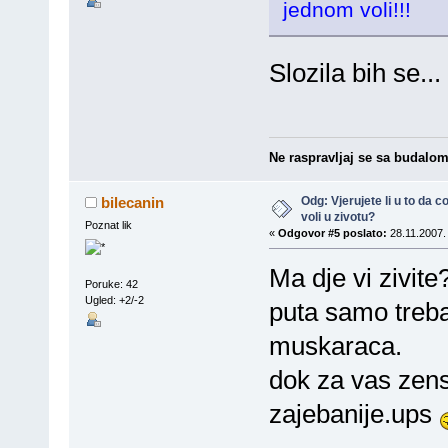
jednom voli!!!
Slozila bih se...
Ne raspravljaj se sa budalom j
Odg: Vjerujete li u to da
bilecanin
voli u zivotu?
Poznat lik
«
Odgovor #5 poslato:
28.11.2007.
Ma dje vi zivit
Poruke: 42
Ugled: +2/-2
puta samo treba
muskaraca.
dok za vas zens
zajebanije.ups