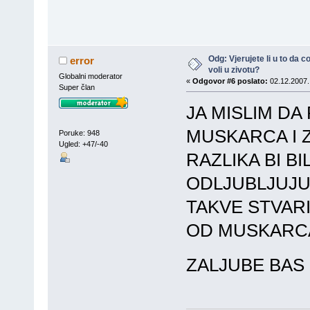
Odg: Vjerujete li u to da
error
voli u zivotu?
Globalni moderator
«
Odgovor #6 poslato:
02.12.2007.
Super član
JA MISLIM DA
MUSKARCA I 
Poruke: 948
Ugled: +47/-40
RAZLIKA BI B
ODLJUBLJUJU
TAKVE STVARI
OD MUSKARC
ZALJUBE BAS