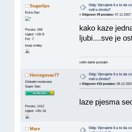
Odg: Vjerujete li u to da
Sugarlips
voli u zivotu?
Extra član
«
Odgovor #9 poslato:
07.12.2007.
kako kaze jedn
Poruke: 269
Ugled: +18/-8
ljubi....sve je ost
Pol:
keep smiley
volim dakle postojim
Odg: Vjerujete li u to da
Hercegovac77
voli u zivotu?
Globalni moderator
«
Odgovor #10 poslato:
08.12.2007
Super član
laze pjesma s
Poruke: 1412
Ugled: +45/-18
Odg: Vjerujete li u to da
Mare