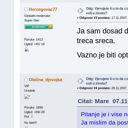
Odg: Vjerujete li u to da
Hercegovac77
voli u zivotu?
Globalni moderator
«
Odgovor #3 poslato:
17.11.2007.
Super član
Ja sam dosad dv
treca sreca.
Poruke: 1412
Ugled: +45/-18
Vazno je biti op
Odg: Vjerujete li u to da
Obična_djevojka
voli u zivotu?
VIP
«
Odgovor #4 poslato:
28.11.2007.
Urednik
Citat: Mare 07.11
Poruke: 1890
Ugled: +59/-28
Pitanje je i vise 
Pol:
Ja mislim da pos
No fate!!!