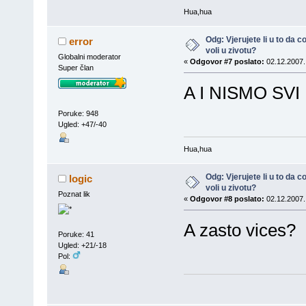
Hua,hua
Odg: Vjerujete li u to da
error
voli u zivotu?
Globalni moderator
«
Odgovor #7 poslato:
02.12.2007.
Super član
A I NISMO SVI I
Poruke: 948
Ugled: +47/-40
Hua,hua
Odg: Vjerujete li u to da
logic
voli u zivotu?
Poznat lik
«
Odgovor #8 poslato:
02.12.2007.
A zasto vices?
Poruke: 41
Ugled: +21/-18
Pol: