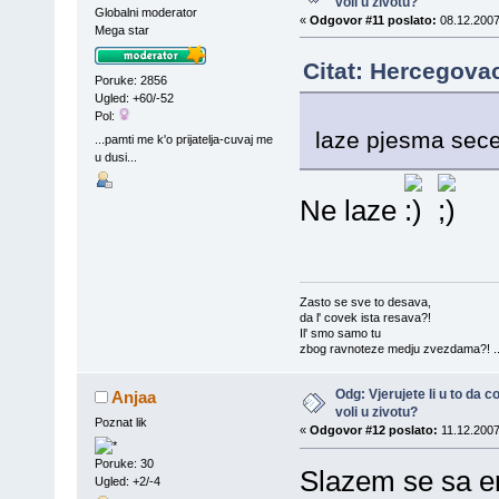
voli u zivotu?
Globalni moderator
«
Odgovor #11 poslato:
08.12.2007
Mega star
Citat: Hercegova
Poruke: 2856
Ugled: +60/-52
Pol:
laze pjesma se
...pamti me k'o prijatelja-cuvaj me
u dusi...
Ne laze
Zasto se sve to desava,
da l' covek ista resava?!
Il' smo samo tu
zbog ravnoteze medju zvezdama?! ..
Odg: Vjerujete li u to da
Anjaa
voli u zivotu?
Poznat lik
«
Odgovor #12 poslato:
11.12.2007
Poruke: 30
Slazem se sa e
Ugled: +2/-4