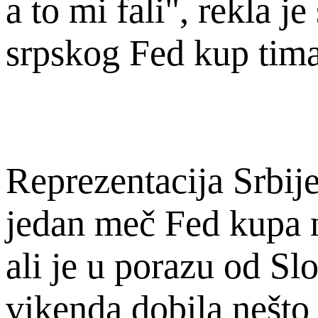
a to mi fali", rekla je
srpskog Fed kup tima
Reprezentacija Srbije
jedan meč Fed kupa 
ali je u porazu od S
vikenda dobila nešto 