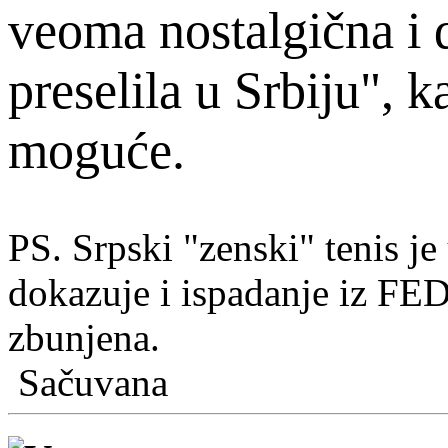
veoma nostalgična i d
preselila u Srbiju", k
moguće.
PS. Srpski "zenski" tenis j
dokazuje i ispadanje iz FE
zbunjena.
Sačuvana