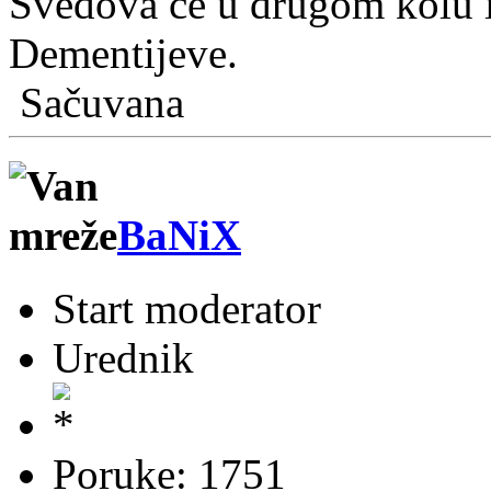
Švedova će u drugom kolu i
Dementijeve.
Sačuvana
BaNiX
Start moderator
Urednik
Poruke: 1751