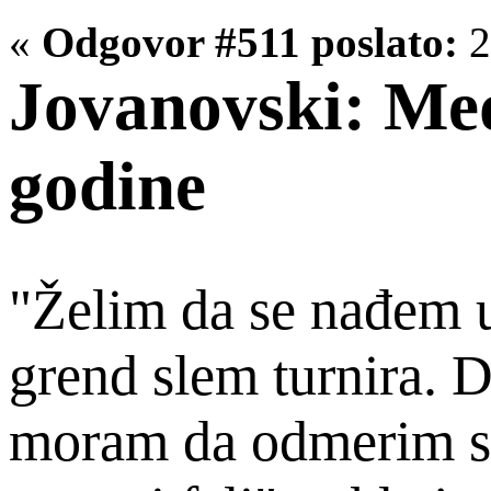
«
Odgovor #511 poslato:
2
Jovanovski: Me
godine
"Želim da se nađem 
grend slem turnira. 
moram da odmerim sn