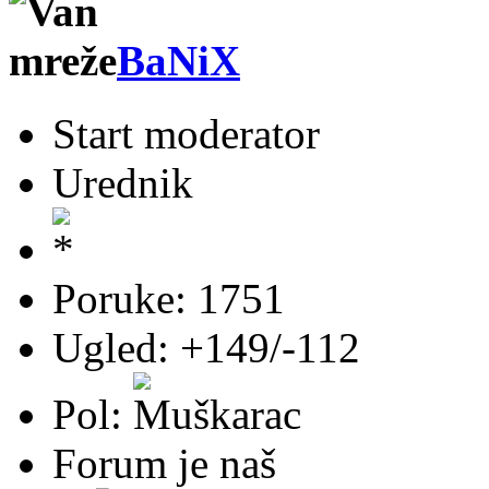
BaNiX
Start moderator
Urednik
Poruke: 1751
Ugled: +149/-112
Pol:
Forum je naš