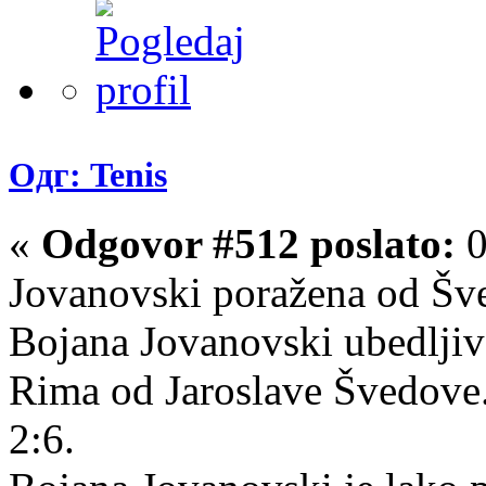
Одг: Tenis
«
Odgovor #512 poslato:
0
Jovanovski poražena od Šv
Bojana Jovanovski ubedlji
Rima od Jaroslave Švedove.
2:6.