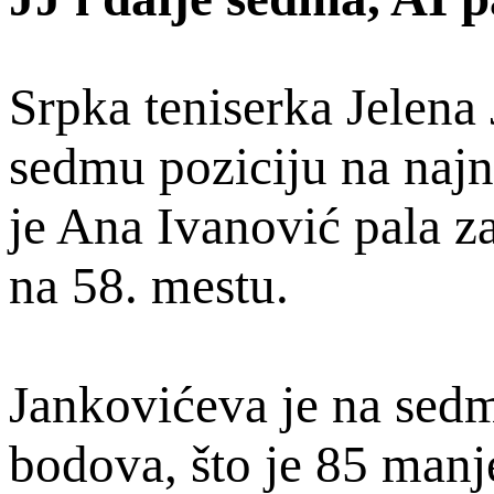
Srpka teniserka Jelena 
sedmu poziciju na najn
je Ana Ivanović pala za
na 58. mestu.
Jankovićeva je na sedm
bodova, što je 85 manj