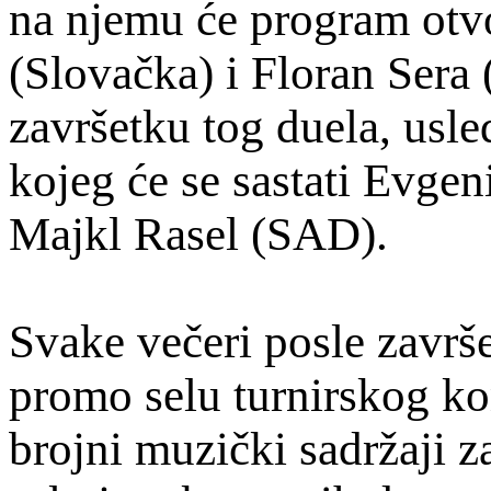
na njemu će program otvo
(Slovačka) i Floran Sera
završetku tog duela, usle
kojeg će se sastati Evgen
Majkl Rasel (SAD).
Svake večeri posle završ
promo selu turnirskog k
brojni muzički sadržaji z