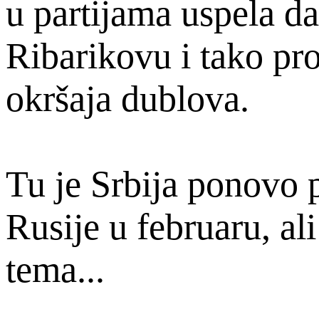
u partijama uspela d
Ribarikovu i tako pr
okršaja dublova.
Tu je Srbija ponovo p
Rusije u februaru, al
tema...