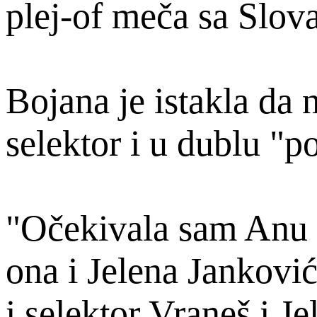
plej-of meča sa Slov
Bojana je istakla da 
selektor i u dublu "p
"Očekivala sam Anu J
ona i Jelena Jankovi
i selektor Vraneš i Je