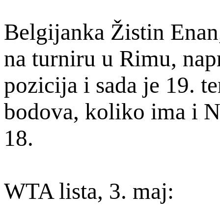
Belgijanka Žistin Enan,
na turniru u Rimu, nap
pozicija i sada je 19. t
bodova, koliko ima i N
18.
WTA lista, 3. maj: