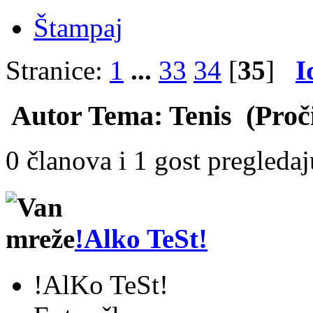
Štampaj
Stranice:
1
...
33
34
[
35
]
I
Autor
Tema: Tenis (Proči
0 članova i 1 gost pregleda
!Alko TeSt!
!AlKo TeSt!