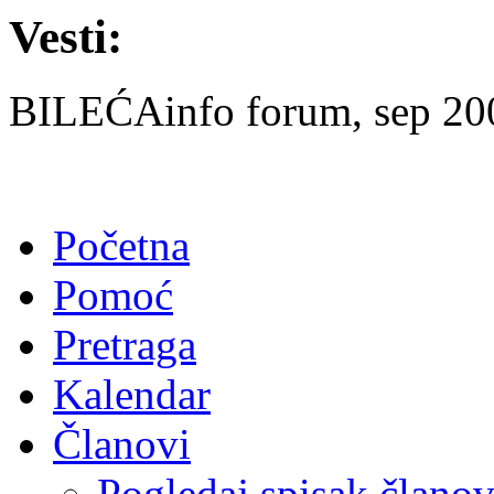
Vesti:
BILEĆAinfo forum, sep 2007
Početna
Pomoć
Pretraga
Kalendar
Članovi
Pogledaj spisak člano