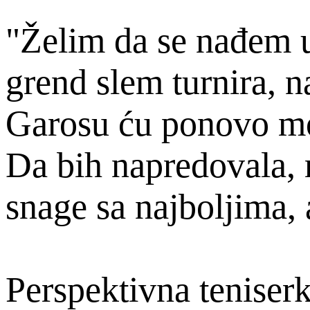
"Želim da se nađem 
grend slem turnira, n
Garosu ću ponovo mor
Da bih napredovala
snage sa najboljima, a
Perspektivna teniserk