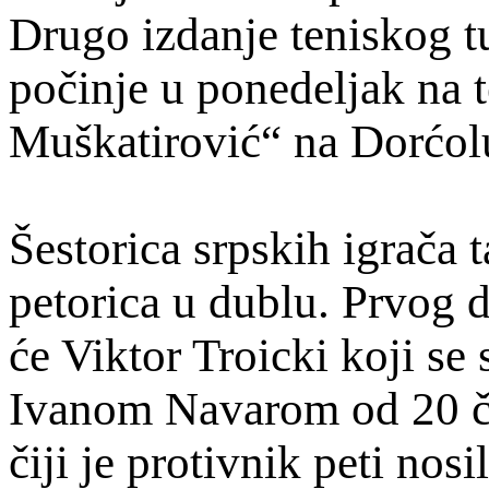
Drugo izdanje teniskog t
počinje u ponedeljak na 
Muškatirović“ na Dorćol
Šestorica srpskih igrača 
petorica u dublu. Prvog 
će Viktor Troicki koji se
Ivanom Navarom od 20 ča
čiji je protivnik peti nos