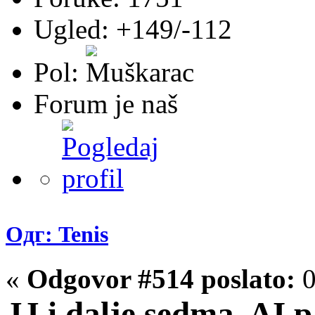
Ugled: +149/-112
Pol:
Forum je naš
Одг: Tenis
«
Odgovor #514 poslato:
0
JJ i dalje sedma, AI p