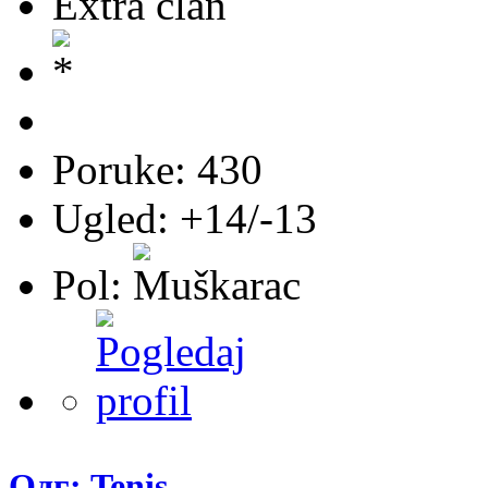
Extra član
Poruke: 430
Ugled: +14/-13
Pol:
Одг: Tenis