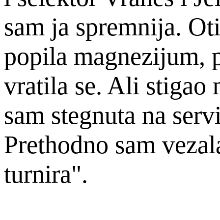
sam ja spremnija. Ot
popila magnezijum, p
vratila se. Ali stigao
sam stegnuta na servi
Prethodno sam vezala 
turnira".