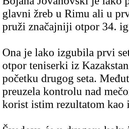
Bojana Jovanovski je lako p
glavni žreb u Rimu ali u pr
pruži značajniji otpor 34. ig
Ona je lako izgubila prvi se
otpor teniserki iz Kazakstan
početku drugog seta. Među
preuzela kontrolu nad mečom
korist istim rezultatom kao i