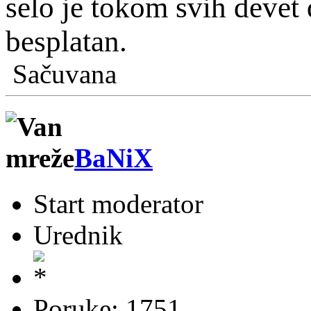
selo je tokom svih devet 
besplatan.
Sačuvana
BaNiX
Start moderator
Urednik
Poruke: 1751