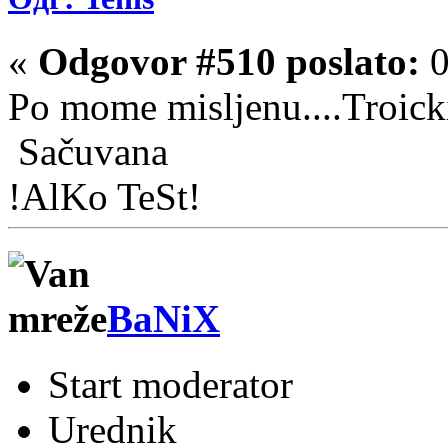
«
Odgovor #510 poslato:
0
Po mome misljenu....Troicki
Sačuvana
!AlKo TeSt!
BaNiX
Start moderator
Urednik