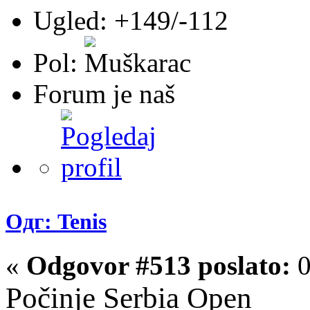
Ugled: +149/-112
Pol:
Forum je naš
Одг: Tenis
«
Odgovor #513 poslato:
0
Počinje Serbia Open