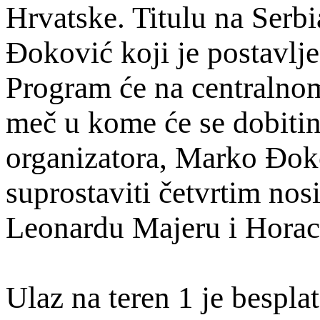
Hrvatske. Titulu na Ser
Đoković koji je postavlj
Program će na centralnom
meč u kome će se dobitin
organizatora, Marko Đok
suprostaviti četvrtim nos
Leonardu Majeru i Horac
Ulaz na teren 1 je bespla