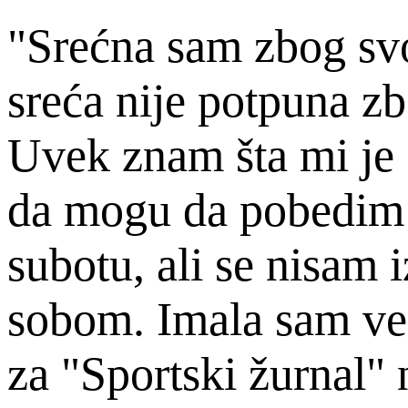
"Srećna sam zbog svo
sreća nije potpuna z
Uvek znam šta mi je 
da mogu da pobedim
subotu, ali se nisam 
sobom. Imala sam vel
za "Sportski žurnal"