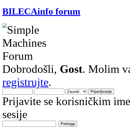
BILECAinfo forum
Dobrodošli,
Gost
. Molim v
registrujte
.
Prijavite se korisničkim i
sesije