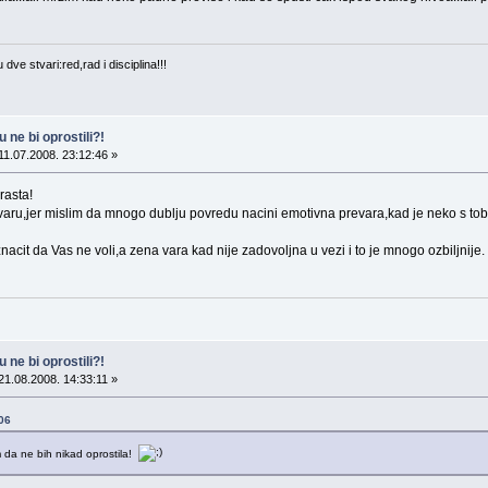
ve stvari:red,rad i disciplina!!!
 ne bi oprostili?!
11.07.2008. 23:12:46 »
rasta!
revaru,jer mislim da mnogo dublju povredu nacini emotivna prevara,kad je neko s tob
cit da Vas ne voli,a zena vara kad nije zadovoljna u vezi i to je mnogo ozbiljnije.
 ne bi oprostili?!
21.08.2008. 14:33:11 »
:06
am da ne bih nikad oprostila!