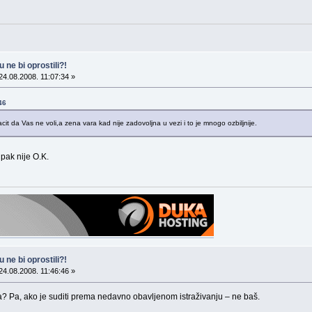
 ne bi oprostili?!
24.08.2008. 11:07:34 »
46
t da Vas ne voli,a zena vara kad nije zadovoljna u vezi i to je mnogo ozbiljnije.
ipak nije O.K.
 ne bi oprostili?!
24.08.2008. 11:46:46 »
? Pa, ako je suditi prema nedavno obavljenom istraživanju – ne baš.