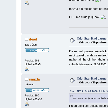
nikad ne reci nikad
mozda bih mu jednom oprostila
P.S....ma cudo je ljubav
Odg: Sta nikad partneru
dead
«
Odgovor #19 poslato:
Extra član
Da se prolopoviše i ukrade k
nebi oprostio ni da se nadrogi
na hohain,heroin,hohaholu i o
Poruke: 281
«
Poslednja izmena: 21.08.2008.
Ugled: +27/-5
Odg: Sta nikad partneru
smizla
«
Odgovor #20 poslato:
Iskusan
Citat: JECA 24.04.2008. 21:14:3
Poruke: 180
Iako sam vec jednom napisala,sj
Ugled: +20/-10
Pa prijatelji se i sexaju,nece v