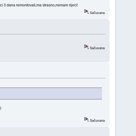
nici 3 dana remontovali,ma strasno,nemam rijeci!
Sačuvana
Sačuvana
Sačuvana