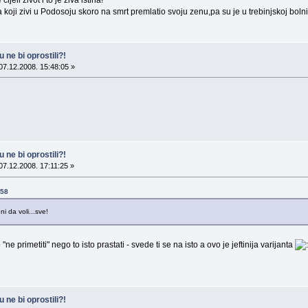
eli zivot i to je ziva istina!
 koji zivi u Podosoju skoro na smrt premlatio svoju zenu,pa su je u trebinjskoj bol
 ne bi oprostili?!
07.12.2008. 15:48:05 »
 ne bi oprostili?!
07.12.2008. 17:11:25 »
:58
i da voli...sve!
ne primetiti" nego to isto prastati - svede ti se na isto a ovo je jeftinija varijanta
 ne bi oprostili?!