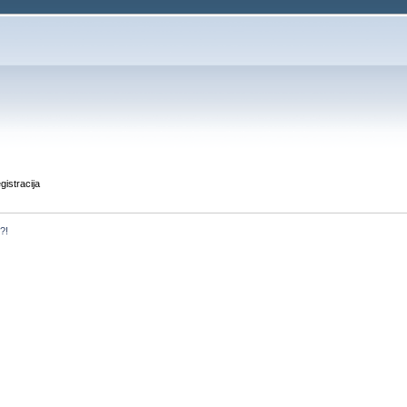
gistracija
i?!