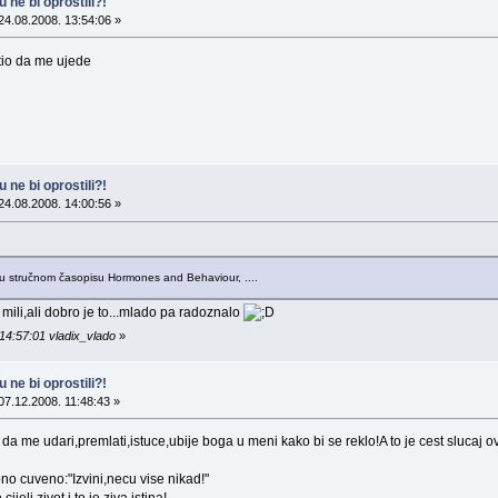
 ne bi oprostili?!
24.08.2008. 13:54:06 »
tio da me ujede
 ne bi oprostili?!
24.08.2008. 14:00:56 »
ni u stručnom časopisu Hormones and Behaviour, ....
e mili,ali dobro je to...mlado pa radoznalo
14:57:01 vladix_vlado
»
 ne bi oprostili?!
07.12.2008. 11:48:43 »
 da me udari,premlati,istuce,ubije boga u meni kako bi se reklo!A to je cest slucaj 
no cuveno:"Izvini,necu vise nikad!"