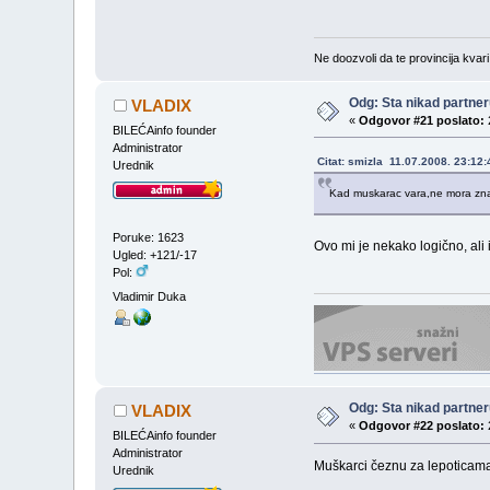
Ne doozvoli da te provincija kvari
Odg: Sta nikad partneru
VLADIX
«
Odgovor #21 poslato:
BILEĆAinfo founder
Administrator
Citat: smizla 11.07.2008. 23:12:
Urednik
Kad muskarac vara,ne mora znaci
Poruke: 1623
Ovo mi je nekako logično, ali 
Ugled: +121/-17
Pol:
Vladimir Duka
Odg: Sta nikad partneru
VLADIX
«
Odgovor #22 poslato:
BILEĆAinfo founder
Administrator
Muškarci čeznu za lepoticama
Urednik