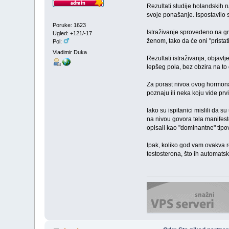
Rezultati studije holandskih
svoje ponašanje. Ispostavilo 
Poruke: 1623
Istraživanje sprovedeno na gr
Ugled: +121/-17
ženom, tako da će oni "pristati
Pol:
Vladimir Duka
Rezultati istraživanja, objav
lepšeg pola, bez obzira na to d
Za porast nivoa ovog hormona
poznaju ili neka koju vide prvi
Iako su ispitanici mislili da 
na nivou govora tela manifest
opisali kao "dominantne" tipo
Ipak, koliko god vam ovakva r
testosterona, što ih automatski