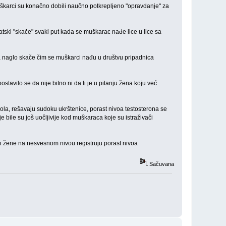
škarci su konačno dobili naučno potkrepljeno "opravdanje" za
tski "skače" svaki put kada se muškarac nađe lice u lice sa
na naglo skače čim se muškarci nađu u društvu pripadnica
ilo se da nije bitno ni da li je u pitanju žena koju već
 pola, rešavaju sudoku ukrštenice, porast nivoa testosterona se
bile su još uočljivije kod muškaraca koje su istraživači
 i žene na nesvesnom nivou registruju porast nivoa
Sačuvana