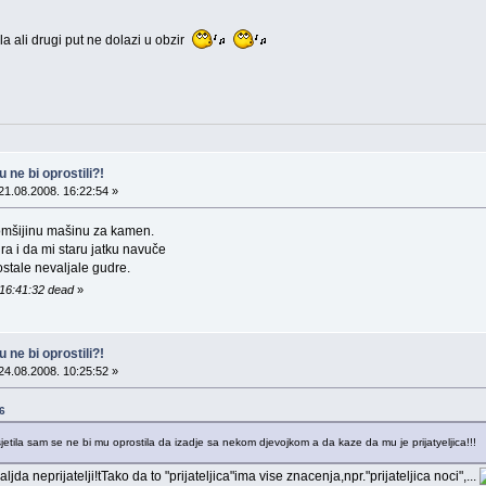
 ali drugi put ne dolazi u obzir
 ne bi oprostili?!
21.08.2008. 16:22:54 »
omšijinu mašinu za kamen.
ra i da mi staru jatku navuče
stale nevaljale gudre.
 16:41:32 dead
»
 ne bi oprostili?!
24.08.2008. 10:25:52 »
6
etila sam se ne bi mu oprostila da izadje sa nekom djevojkom a da kaze da mu je prijatyeljica!!!
aljda neprijatelji!tTako da to "prijateljica"ima vise znacenja,npr."prijateljica noci",...