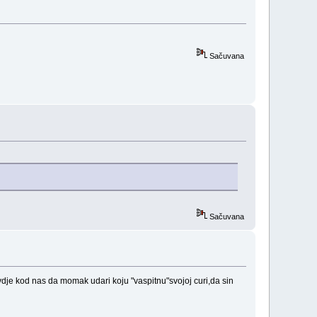
Sačuvana
Sačuvana
ovdje kod nas da momak udari koju "vaspitnu"svojoj curi,da sin