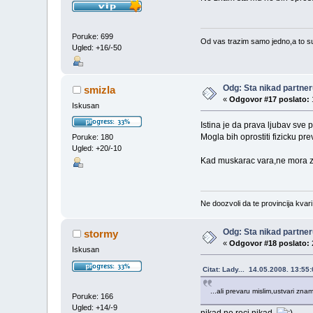
Poruke: 699
Od vas trazim samo jedno,a to su d
Ugled: +16/-50
Odg: Sta nikad partneru
smizla
«
Odgovor #17 poslato:
Iskusan
Istina je da prava ljubav sve p
Mogla bih oprostiti fizicku p
Poruke: 180
Ugled: +20/-10
Kad muskarac vara,ne mora zna
Ne doozvoli da te provincija kvari
Odg: Sta nikad partneru
stormy
«
Odgovor #18 poslato:
Iskusan
Citat: Lady... 14.05.2008. 13:55
...ali prevaru mislim,ustvari zn
Poruke: 166
Ugled: +14/-9