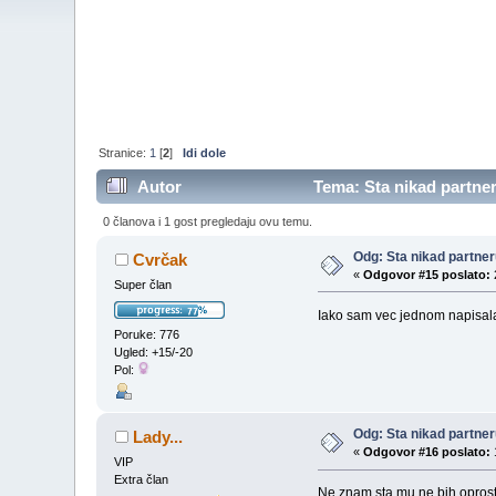
Stranice:
1
[
2
]
Idi dole
Autor
Tema: Sta nikad partneru
0 članova i 1 gost pregledaju ovu temu.
Odg: Sta nikad partneru
Cvrčak
«
Odgovor #15 poslato:
Super član
Iako sam vec jednom napisala,
Poruke: 776
Ugled: +15/-20
Pol:
Odg: Sta nikad partneru
Lady...
«
Odgovor #16 poslato:
VIP
Extra član
Ne znam sta mu ne bih oprosti