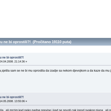
 ne bi oprostili?! (Pročitano 19110 puta)
 ne bi oprostili?!
24.04.2008. 21:14:36 »
sjetila sam se ne bi mu oprostila da izadje sa nekom djevojkom a da kaze da mu je p
 ne bi oprostili?!
14.05.2008. 13:55:06 »
la...ali mrzim kad neko padne previse i kad se spusti cak ispod svakog nivoa...ali 