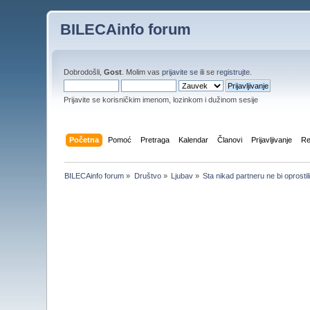
BILECAinfo forum
Dobrodošli,
Gost
. Molim vas
prijavite se
ili se
registrujte
.
Prijavite se korisničkim imenom, lozinkom i dužinom sesije
Početna
Pomoć
Pretraga
Kalendar
Članovi
Prijavljivanje
Re
BILECAinfo forum
»
Društvo
»
Ljubav
»
Sta nikad partneru ne bi oprostil