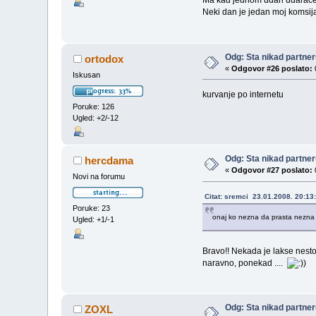
Ma kad jednom udari udarace cij
Neki dan je jedan moj komsija
Odg: Sta nikad partneru
ortodox
«
Odgovor #26 poslato:
Iskusan
kurvanje po internetu
Poruke: 126
Ugled: +2/-12
Odg: Sta nikad partneru
hercdama
«
Odgovor #27 poslato:
Novi na forumu
Citat: sremci 23.01.2008. 20:13
Poruke: 23
onaj ko nezna da prasta nezna n
Ugled: +1/-1
Bravo!! Nekada je lakse nesto "
naravno, ponekad ....
)
Odg: Sta nikad partneru
ZOXL