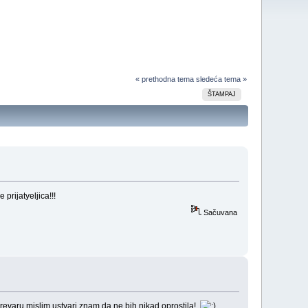
« prethodna tema
sledeća tema »
ŠTAMPAJ
rijatyeljica!!!
Sačuvana
prevaru mislim,ustvari znam da ne bih nikad oprostila!