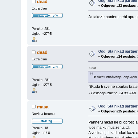
Odg: Sta nikad partneru
dead
«
Odgovor #23 poslato:
Extra član
Ja takođe panteru nebi opros
Poruke: 281
Ugled: +27/-5
Odg: Sta nikad partneru
dead
«
Odgovor #24 poslato:
Extra član
Citat
Rezultati istraživanja, objavlje
Poruke: 281
Ugled: +27/-5
:'(Kuda ti sve ne špartaš brat
«
Poslednja izmena: 24.08.2008. 
Odg: Sta nikad partneru
masa
«
Odgovor #25 poslato:
Novi na forumu
Partneru nikad ne bi oprostila
tuce majku,muz zenu,itd.
Poruke: 18
A vecina njih kad udari kaze o
Ugled: +1/-0