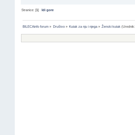
Stranice: [
1
]
Idi gore
BILECAinfo forum
»
Društvo
»
Kutak za nju i njega
»
Ženski kutak
(Urednik