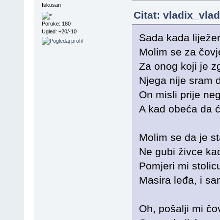
Iskusan
Citat: vladix_vla
Poruke: 180
Ugled: +20/-10
Sada kada lijež
Molim se za čovje
Za onog koji je z
Njega nije sram d
On misli prije neg
A kad obeća da će
Molim se da je st
Ne gubi živce kad
Pomjeri mi stolicu
Masira leđa, i sa
Oh, pošalji mi čo