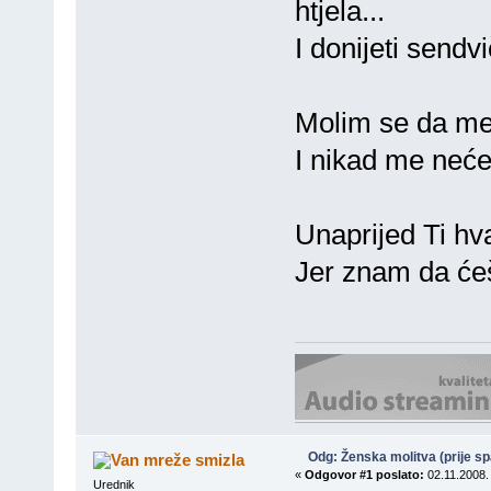
htjela...
I donijeti sendv
Molim se da me 
I nikad me neće 
Unaprijed Ti hva
Jer znam da ćeš 
Odg: Ženska molitva (prije s
smizla
«
Odgovor #1 poslato:
02.11.2008. 
Urednik