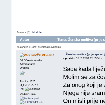
Stranice: [
1
]
Idi dole
Autor
Tema: Ženska molitva (prije 
0 članova i 1 gost pregledaju ovu temu.
Ženska molitva (prije spavanj
VLADIX
«
poslato:
10.01.2008. 23:09:52 »
BILEĆAinfo founder
Administrator
Sada kada lije
Urednik
Molim se za čovj
Poruke: 1623
Za onog koji je 
Ugled: +121/-17
Pol:
Njega nije sram
Vladimir Duka
On misli prije n