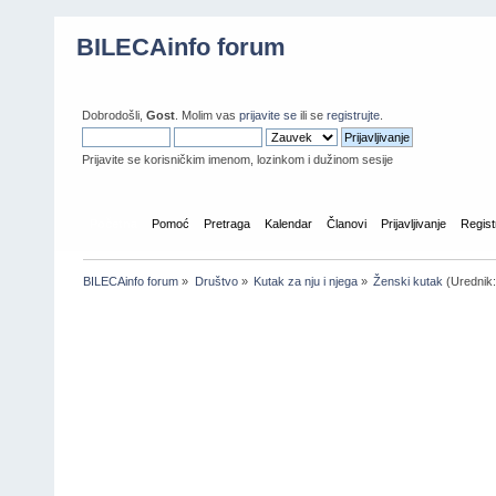
BILECAinfo forum
Dobrodošli,
Gost
. Molim vas
prijavite se
ili se
registrujte
.
Prijavite se korisničkim imenom, lozinkom i dužinom sesije
Početna
Pomoć
Pretraga
Kalendar
Članovi
Prijavljivanje
Regist
BILECAinfo forum
»
Društvo
»
Kutak za nju i njega
»
Ženski kutak
(Urednik