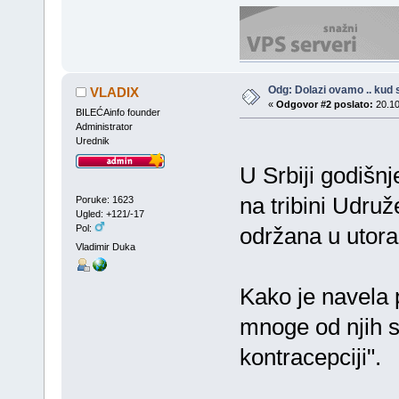
Odg: Dolazi ovamo .. kud s
VLADIX
«
Odgovor #2 poslato:
20.10
BILEĆAinfo founder
Administrator
Urednik
U Srbiji godišn
na tribini Udruž
Poruke: 1623
Ugled: +121/-17
održana u utora
Pol:
Vladimir Duka
Kako je navela 
mnoge od njih s
kontracepciji".