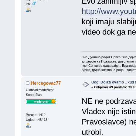
Evo zanimljiv s
Pol:
http://www.yo
koji imaju slabi
video dok ga ne 
Зна Душана родит Српка, зна доји
ал хероје ка Пожарске, дивотнике 
гле, Српкиње сада рађу... Благоро
Бјежи, грдна клетво, с рода - завј
Odg: Dolazi ovamo .. kud s
Hercegovac77
«
Odgovor #9 poslato:
30.10
Globalni moderator
Super član
NE ne podrzavam
Vladex nije ist
Poruke: 1412
Pravoslavce) ne
Ugled: +45/-18
utrobi.