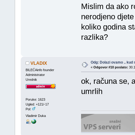
Mislim da ako ro
nerodjeno djete 
koliko godina st
razlika?
Odg: Dolazi ovamo .. kud s
VLADIX
«
Odgovor #10 poslato:
30.1
BILEĆAinfo founder
Administrator
ok, računa se, a
Urednik
umrlih
Poruke: 1623
Ugled: +121/-17
Pol:
Vladimir Duka