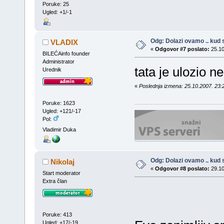
Poruke: 25
Ugled: +1/-1
Odg: Dolazi ovamo .. kud s
VLADIX
«
Odgovor #7 poslato:
25.10
BILEĆAinfo founder
Administrator
tata je ulozio 
Urednik
«
Poslednja izmena: 25.10.2007. 23:
Poruke: 1623
Ugled: +121/-17
Pol:
Vladimir Duka
Odg: Dolazi ovamo .. kud s
Nikolaj
«
Odgovor #8 poslato:
29.10
Start moderator
Extra član
Poruke: 413
Ugled: +17/-19