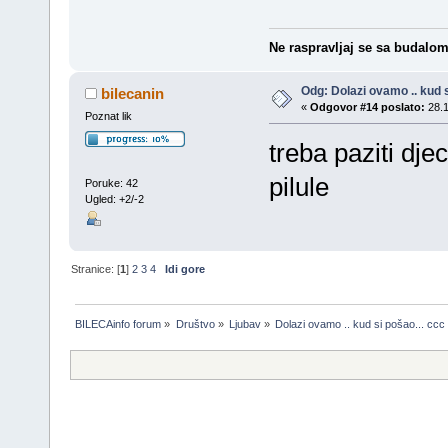
Ne raspravljaj se sa budalom j
Odg: Dolazi ovamo .. kud s
bilecanin
«
Odgovor #14 poslato:
28.1
Poznat lik
treba paziti dj
pilule
Poruke: 42
Ugled: +2/-2
Stranice: [
1
]
2
3
4
Idi gore
BILECAinfo forum
»
Društvo
»
Ljubav
»
Dolazi ovamo .. kud si pošao... ccc