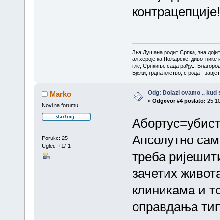
контрацепције!
Зна Душана родит Српка, зна доји
ал хероје ка Пожарске, дивотнике 
гле, Српкиње сада рађу... Благоро
Бјежи, грдна клетво, с рода - завј
Odg: Dolazi ovamo .. kud s
Marko
«
Odgovor #4 poslato:
25.10
Novi na forumu
Абортус=убис
Апсолутно сам
Poruke: 25
Ugled: +1/-1
треба ријешити
зачетих живот
клиникама и то
оправдања типа