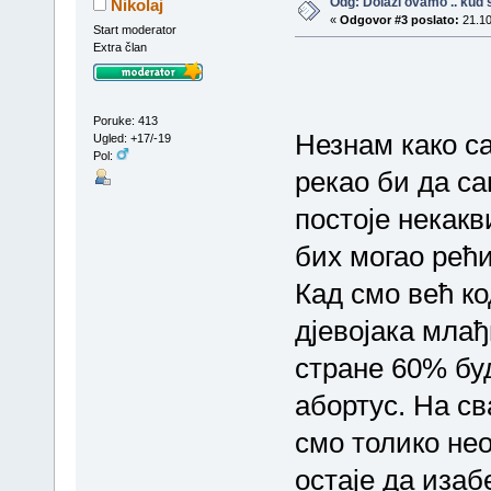
Odg: Dolazi ovamo .. kud s
Nikolaj
«
Odgovor #3 poslato:
21.10
Start moderator
Extra član
Poruke: 413
Незнам како с
Ugled: +17/-19
Pol:
рекао би да са
постоје некакви
бих могао рећи
Кад смо већ ко
дјевојака млађ
стране 60% бу
абортус. На св
смо толико не
остаје да изаб