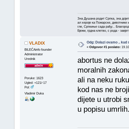
Зна Душана родит Српка, зна доји
ал хероје ка Пожарске, дивотнике 
гле, Српкиње сада рађу... Благоро
Бјежи, грдна клетво, с рода - завј
Odg: Dolazi ovamo .. kud s
VLADIX
«
Odgovor #1 poslato:
19.10
BILEĆAinfo founder
Administrator
abortus ne dolaz
Urednik
moralnih zakona
ali na neku ruku 
Poruke: 1623
Ugled: +121/-17
kod nas ne broj
Pol:
Vladimir Duka
dijete u utrobi 
u popisu umrlih.