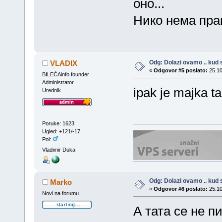
оно...
Нико нема пра
Odg: Dolazi ovamo .. kud s
VLADIX
«
Odgovor #5 poslato:
25.10
BILEĆAinfo founder
Administrator
ipak je majka ta
Urednik
Poruke: 1623
Ugled: +121/-17
Pol:
Vladimir Duka
Odg: Dolazi ovamo .. kud s
Marko
«
Odgovor #6 poslato:
25.10
Novi na forumu
А тата се не 