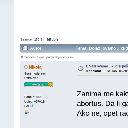
Stranice: [
1
]
2
3
4
Idi dole
Autor
Tema: Dolazi ovamo .. kud 
0 članova i 1 gost pregledaju ovu temu.
Dolazi ovamo .. kud si poš
Nikolaj
«
poslato:
19.10.2007. 03:38:
Start moderator
Extra član
Zanima me kakvo
Poruke: 413
abortus. Da li 
Ugled: +17/-19
Pol:
Ako ne, opet ra