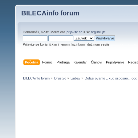
BILECAinfo forum
Dobrodošli,
Gost
. Molim vas
prijavite se
ili se
registrujte
.
Prijavite se korisničkim imenom, lozinkom i dužinom sesije
Početna
Pomoć
Pretraga
Kalendar
Članovi
Prijavljivanje
Regist
BILECAinfo forum
»
Društvo
»
Ljubav
»
Dolazi ovamo .. kud si pošao... ccc