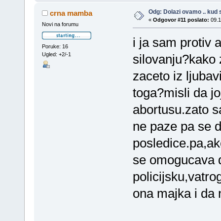
Odg: Dolazi ovamo .. kud s
crna mamba
«
Odgovor #11 poslato:
09.1
Novi na forumu
i ja sam protiv 
Poruke: 16
Ugled: +2/-1
silovanju?kako 
zaceto iz ljuba
toga?misli da joj
abortusu.zato s
ne paze pa se d
posledice.pa,a
se omogucava d
policijsku,vatro
ona majka i da n