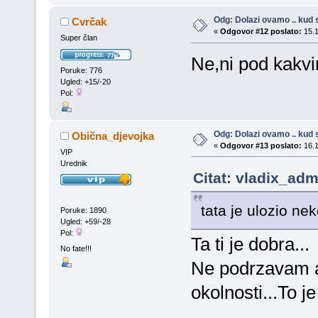
Odg: Dolazi ovamo .. kud s
Cvrčak
«
Odgovor #12 poslato:
15.1
Super član
Ne,ni pod kakvim 
Poruke: 776
Ugled: +15/-20
Pol:
Odg: Dolazi ovamo .. kud s
Obična_djevojka
«
Odgovor #13 poslato:
16.1
VIP
Urednik
Citat: vladix_adm
tata je ulozio n
Poruke: 1890
Ugled: +59/-28
Pol:
Ta ti je dobra...
No fate!!!
Ne podrzavam a
okolnosti...To j