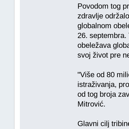
Povodom tog pr
zdravlje održal
globalnom obel
26. septembra. T
obeležava globa
svoj život pre n
"Više od 80 mil
istraživanja, pr
od tog broja za
Mitrović.
Glavni cilj trib