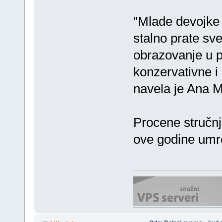
"Mlade devojke
stalno prate sve
obrazovanje u p
konzervativne i 
navela je Ana Mi
Procene stručnj
ove godine umre