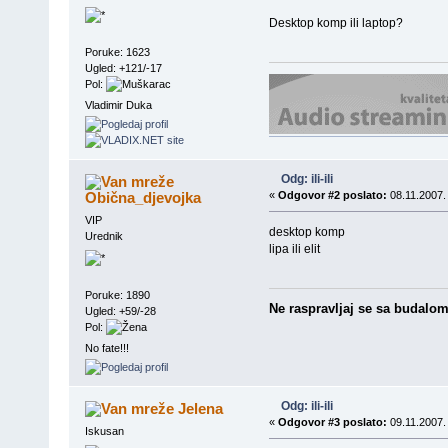
Desktop komp ili laptop?
Poruke: 1623
Ugled: +121/-17
Pol:
Vladimir Duka
Odg: ili-ili
Obična_djevojka
«
Odgovor #2 poslato:
08.11.2007.
VIP
desktop komp
Urednik
lipa ili elit
Poruke: 1890
Ne raspravljaj se sa budalom j
Ugled: +59/-28
Pol:
No fate!!!
Odg: ili-ili
Jelena
«
Odgovor #3 poslato:
09.11.2007.
Iskusan