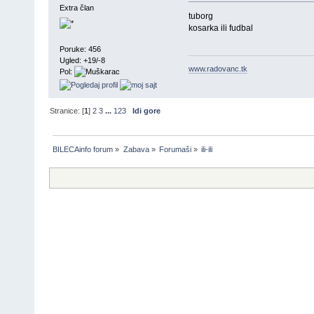
Extra član
tuborg
kosarka ili fudbal
Poruke: 456
Ugled: +19/-8
www.radovanc.tk
Pol:
Stranice: [
1
]
2
3
...
123
Idi gore
BILECAinfo forum
»
Zabava
»
Forumaši
»
ili-ili