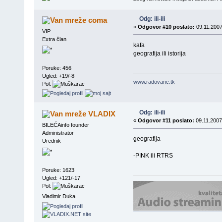
Odg: ili-ili
coma
«
Odgovor #10 poslato:
09.11.2007
VIP
Extra član
kafa
geografija ili istorija
Poruke: 456
Ugled: +19/-8
www.radovanc.tk
Pol:
Odg: ili-ili
VLADIX
«
Odgovor #11 poslato:
09.11.2007
BILEĆAinfo founder
Administrator
geografija
Urednik
-PINK ili RTRS
Poruke: 1623
Ugled: +121/-17
Pol:
Vladimir Duka