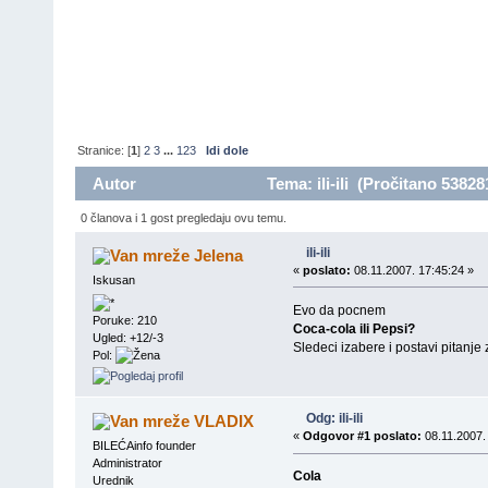
Stranice: [
1
]
2
3
...
123
Idi dole
Autor
Tema: ili-ili (Pročitano 53828
0 članova i 1 gost pregledaju ovu temu.
ili-ili
Jelena
«
poslato:
08.11.2007. 17:45:24 »
Iskusan
Evo da pocnem
Poruke: 210
Coca-cola ili Pepsi?
Ugled: +12/-3
Sledeci izabere i postavi pitanje 
Pol:
Odg: ili-ili
VLADIX
«
Odgovor #1 poslato:
08.11.2007.
BILEĆAinfo founder
Administrator
Cola
Urednik