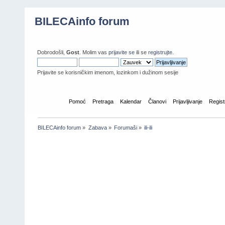
BILECAinfo forum
Dobrodošli,
Gost
. Molim vas
prijavite se
ili se
registrujte
.
Prijavite se korisničkim imenom, lozinkom i dužinom sesije
Početna
Pomoć
Pretraga
Kalendar
Članovi
Prijavljivanje
Regist
BILECAinfo forum
»
Zabava
»
Forumaši
»
ili-ili