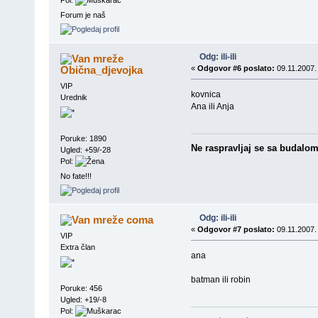
Pol:
Forum je naš
Odg: ili-ili
Obična_djevojka
«
Odgovor #6 poslato:
09.11.2007.
VIP
kovnica
Urednik
Ana ili Anja
Poruke: 1890
Ne raspravljaj se sa budalom j
Ugled: +59/-28
Pol:
No fate!!!
Odg: ili-ili
coma
«
Odgovor #7 poslato:
09.11.2007.
VIP
Extra član
ana
batman ili robin
Poruke: 456
Ugled: +19/-8
Pol: