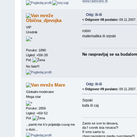
www.radovanc.tk
Odg: ili-ili
Obična_djevojka
«
Odgovor #8 poslato:
09.11.2007.
VIP
robin
Urednik
matematika ili srpski
Poruke: 1890
Ne raspravljaj se sa budalom j
Ugled: +59/-28
Pol:
No fate!!!
Odg: ili-ili
Mare
«
Odgovor #9 poslato:
09.11.2007.
Globalni moderator
Mega star
Srpski
kafa ili caj
Poruke: 2856
Ugled: +60/-52
Pol:
Zasto se sve to desava,
...pamti me k'o prijatelja-cuvaj me
da l' covek ista resava?!
u dusi...
Il' smo samo tu
zbog ravnoteze medju zvezdama?! ..