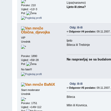
Lipa(naravno)
Poruke: 210
Ljeto ili zima?
Ugled: +12/-3
Pol:
Odg: ili-ili
Obična_djevojka
«
Odgovor #4 poslato:
09.11.2007.
VIP
ljeto
Urednik
Bileca ili Trebinje
Poruke: 1890
Ne raspravljaj se sa budalom j
Ugled: +59/-28
Pol:
No fate!!!
Odg: ili-ili
BaNiX
«
Odgovor #5 poslato:
09.11.2007.
Start moderator
Urednik
Bileca
Poruke: 1751
Mlin ili Kovnica.
Ugled: +149/-112