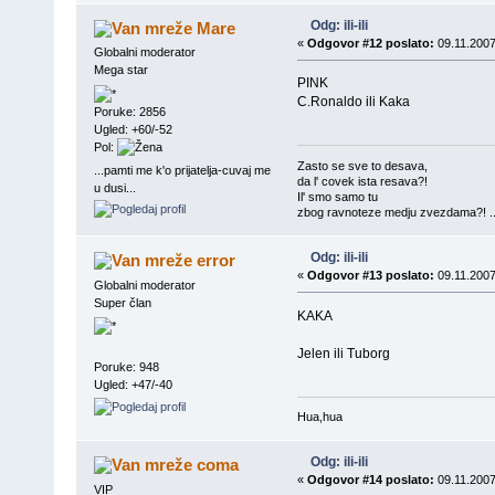
Odg: ili-ili
Mare
«
Odgovor #12 poslato:
09.11.2007
Globalni moderator
Mega star
PINK
C.Ronaldo ili Kaka
Poruke: 2856
Ugled: +60/-52
Pol:
Zasto se sve to desava,
...pamti me k'o prijatelja-cuvaj me
da l' covek ista resava?!
u dusi...
Il' smo samo tu
zbog ravnoteze medju zvezdama?! ..
Odg: ili-ili
error
«
Odgovor #13 poslato:
09.11.2007
Globalni moderator
Super član
KAKA
Jelen ili Tuborg
Poruke: 948
Ugled: +47/-40
Hua,hua
Odg: ili-ili
coma
«
Odgovor #14 poslato:
09.11.2007
VIP