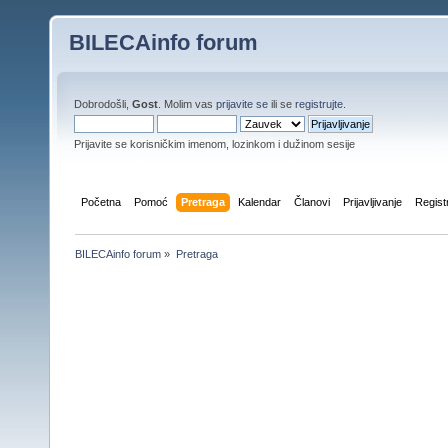
BILECAinfo forum
Dobrodošli,
Gost
. Molim vas
prijavite se
ili se
registrujte
.
Prijavite se korisničkim imenom, lozinkom i dužinom sesije
Početna
Pomoć
Pretraga
Kalendar
Članovi
Prijavljivanje
Regist
BILECAinfo forum
»
Pretraga