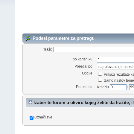
Podesi parametre za pretragu
Traži:
po korisniku:
Poređaj po:
Opcije:
Prikaži rezultate 
Samo naslov teme
Poruke su:
između
i
Izaberite forum u okviru kojeg želite da tražite, il
Označi sve