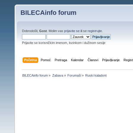
BILECAinfo forum
Dobrodošli,
Gost
. Molim vas
prijavite se
ili se
registrujte
.
Prijavite se korisničkim imenom, lozinkom i dužinom sesije
Početna
Pomoć
Pretraga
Kalendar
Članovi
Prijavljivanje
Regist
BILECAinfo forum
»
Zabava
»
Forumaši
»
Ruski kaladont