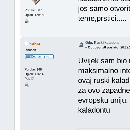
jos samo otvor
Poruke: 387
Ugled: +29/-30
teme,prstici.....
Odg: Ruski kaladont
kuksi
«
Odgovor #8 poslato:
26.12.
Iskusan
Uvijek sam bio
maksimalno inte
Poruke: 148
Ugled: +16/-4
ovaj ruski kalad
Pol:
za ovo zapadne
evropsku uniju.
kaladontu