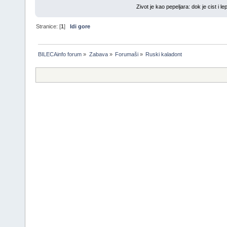
Zivot je kao pepeljara: dok je cist i l
Stranice: [
1
]
Idi gore
BILECAinfo forum
»
Zabava
»
Forumaši
»
Ruski kaladont