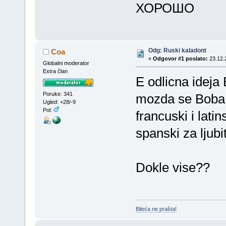
ХОРОШО
Odg: Ruski kaladont
Coa
«
Odgovor #1 poslato:
23.12.
Globalni moderator
Extra član
E odlicna ideja
Poruke: 341
mozda se Boba D
Ugled: +28/-9
Pol:
francuski i latin
spanski za ljubi
Dokle vise??
Bileća ne prašta!