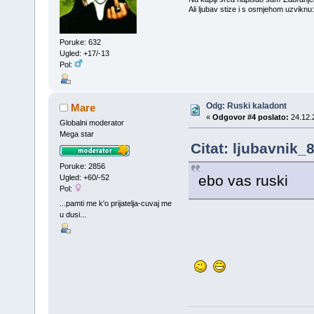
Ali ljubav stize i s osmjehom uzviknu
Poruke: 632
Ugled: +17/-13
Pol:
Odg: Ruski kaladont
Mare
«
Odgovor #4 poslato:
24.12.
Globalni moderator
Mega star
Citat: ljubavnik_
Poruke: 2856
ebo vas ruski
Ugled: +60/-52
Pol:
...pamti me k'o prijatelja-cuvaj me
u dusi...