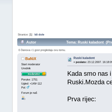
Stranice: [
1
]
Idi dole
Autor
Tema: Ruski kaladont (Pro
0 članova i 1 gost pregledaju ovu temu.
Ruski kaladont
BaNiX
«
poslato:
23.12.2007. 16:18:0
Start moderator
Urednik
Kada smo nas i E
Poruke: 1751
Ruski.Mozda ce
Ugled: +149/-112
Pol:
Forum je naš
Prva rijec: