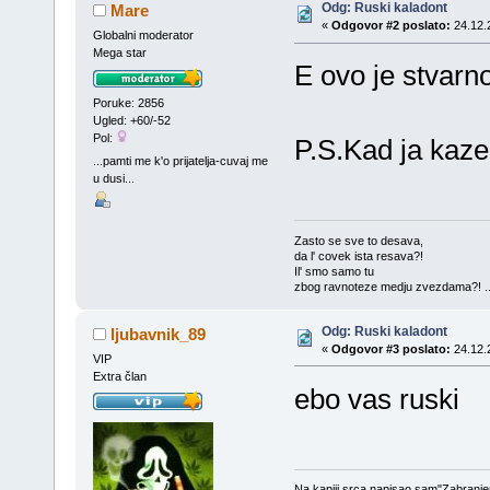
Odg: Ruski kaladont
Mare
«
Odgovor #2 poslato:
24.12.
Globalni moderator
Mega star
E ovo je stvarn
Poruke: 2856
Ugled: +60/-52
Pol:
P.S.Kad ja kaz
...pamti me k'o prijatelja-cuvaj me
u dusi...
Zasto se sve to desava,
da l' covek ista resava?!
Il' smo samo tu
zbog ravnoteze medju zvezdama?! ..
Odg: Ruski kaladont
ljubavnik_89
«
Odgovor #3 poslato:
24.12.
VIP
Extra član
ebo vas ruski
Na kapiji srca napisao sam"Zabranjen