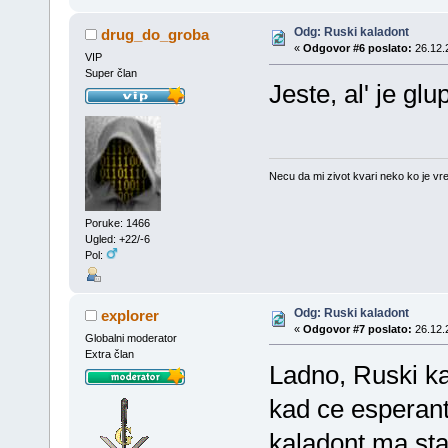
Odg: Ruski kaladont
drug_do_groba
«
Odgovor #6 poslato:
26.12.
VIP
Super član
Jeste, al' je glup
Necu da mi zivot kvari neko ko je vre
Poruke: 1466
Ugled: +22/-6
Pol:
Odg: Ruski kaladont
explorer
«
Odgovor #7 poslato:
26.12.
Globalni moderator
Extra član
Ladno, Ruski k
kad ce esperant
kaladont,ma sta 