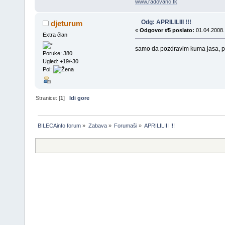
www.radovanc.tk
Odg: APRILILIII !!!
djeturum
«
Odgovor #5 poslato:
01.04.2008.
Extra član
samo da pozdravim kuma jasa, pr
Poruke: 380
Ugled: +19/-30
Pol:
Stranice: [
1
]
Idi gore
BILECAinfo forum
»
Zabava
»
Forumaši
»
APRILILIII !!!