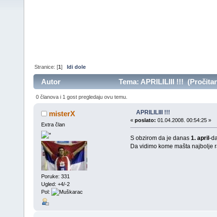
Stranice: [
1
]
Idi dole
Autor
Tema: APRILILIII !!! (Pročita
0 članova i 1 gost pregledaju ovu temu.
APRILILIII !!!
misterX
«
poslato:
01.04.2008. 00:54:25 »
Extra član
S obzirom da je danas
1. april
-da
Da vidimo kome mašta najbolje ra
Poruke: 331
Ugled: +4/-2
Pol: