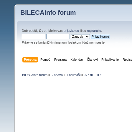
BILECAinfo forum
Dobrodošli,
Gost
. Molim vas
prijavite se
ili se
registrujte
.
Prijavite se korisničkim imenom, lozinkom i dužinom sesije
Početna
Pomoć
Pretraga
Kalendar
Članovi
Prijavljivanje
Regist
BILECAinfo forum
»
Zabava
»
Forumaši
»
APRILILIII !!!