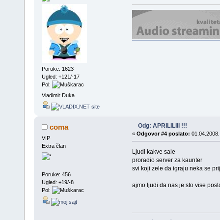
Poruke: 1623
Ugled: +121/-17
Pol:
Vladimir Duka
Odg: APRILILIII !!!
coma
«
Odgovor #4 poslato:
01.04.2008.
VIP
Extra član
Ljudi kakve sale
proradio server za kaunter
svi koji zele da igraju neka se pr
Poruke: 456
Ugled: +19/-8
ajmo ljudi da nas je sto vise pos
Pol: