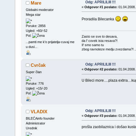
Odg: APRILILIII !!!
Mare
«
Odgovor #1 poslato:
01.04.2008.
Globalni moderator
Mega star
Proradila Bilecanka
Poruke: 2856
Ugled: +60/-52
Pol:
Zasto se sve to desava,
da l' covek ista resava?!
...pamti me k'o prijatelja-cuvaj me
Il' smo samo tu
u dusi...
zbog ravnoteze medju zvezdama?! ..
Odg: APRILILIII !!!
Cvrčak
«
Odgovor #2 poslato:
01.04.2008.
Super član
U Bileci more.....plaza extrra....
Poruke: 776
Ugled: +15/-20
Pol:
Odg: APRILILIII !!!
VLADIX
«
Odgovor #3 poslato:
01.04.2008.
BILEĆAinfo founder
Administrator
prošla zaobilaznica i došao kust
Urednik