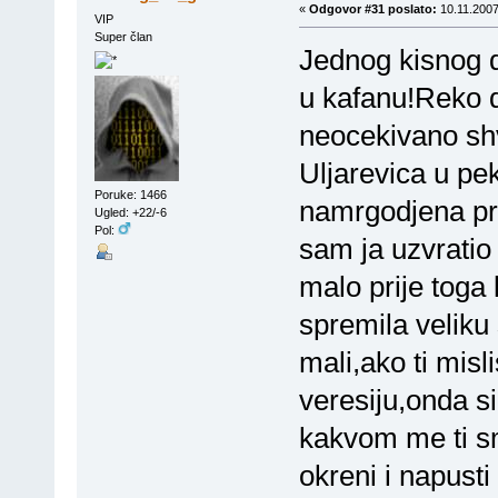
«
Odgovor #31 poslato:
10.11.2007
VIP
Super član
Jednog kisnog da
u kafanu!Reko d
neocekivano sh
Uljarevica u p
Poruke: 1466
namrgodjena pro
Ugled: +22/-6
Pol:
sam ja uzvratio
malo prije toga 
spremila veliku
mali,ako ti mis
veresiju,onda si
kakvom me ti sm
okreni i napust