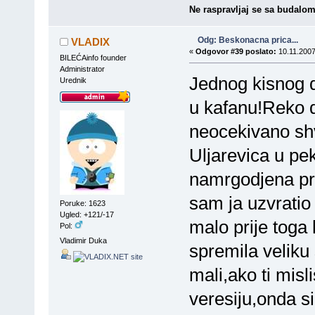
Ne raspravljaj se sa budalom j
Odg: Beskonacna prica...
VLADIX
«
Odgovor #39 poslato:
10.11.2007
BILEĆAinfo founder
Administrator
Jednog kisnog da
Urednik
u kafanu!Reko d
neocekivano sh
Uljarevica u p
namrgodjena pro
sam ja uzvratio
Poruke: 1623
Ugled: +121/-17
malo prije toga 
Pol:
Vladimir Duka
spremila veliku
mali,ako ti mis
veresiju,onda si