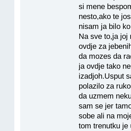
si mene bespom
nesto,ako te jos
nisam ja bilo k
Na sve to,ja joj
ovdje za jebeni
da mozes da rad
ja ovdje tako ne
izadjoh.Usput s
polazilo za ruk
da uzmem neku 
sam se jer tamo
sobe ali na moj
tom trenutku je 