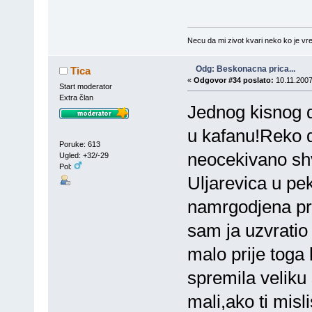
Necu da mi zivot kvari neko ko je vre
Odg: Beskonacna prica...
Tica
«
Odgovor #34 poslato:
10.11.2007
Start moderator
Extra član
Jednog kisnog da
u kafanu!Reko d
Poruke: 613
neocekivano sh
Ugled: +32/-29
Pol:
Uljarevica u p
namrgodjena pro
sam ja uzvratio
malo prije toga 
spremila veliku
mali,ako ti mis