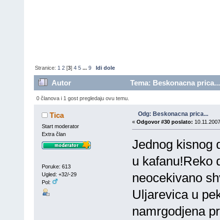
Stranice:
1
2
[
3
]
4
5
...
9
Idi dole
Autor
Tema: Beskonacna prica...
0 članova i 1 gost pregledaju ovu temu.
Odg: Beskonacna prica...
Tica
«
Odgovor #30 poslato:
10.11.2007
Start moderator
Extra član
Jednog kisnog da
u kafanu!Reko d
Poruke: 613
neocekivano sh
Ugled: +32/-29
Pol:
Uljarevica u p
namrgodjena pro