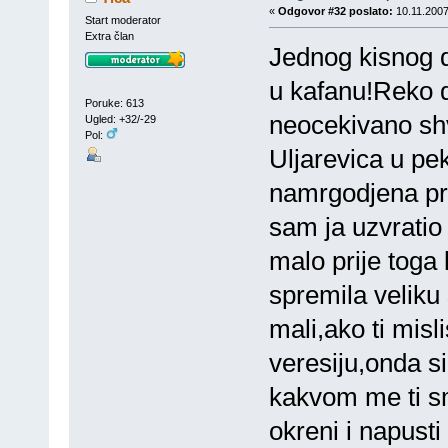
«
Odgovor #32 poslato:
10.11.2007
Start moderator
Extra član
Jednog kisnog da
u kafanu!Reko d
Poruke: 613
neocekivano sh
Ugled: +32/-29
Pol:
Uljarevica u p
namrgodjena pro
sam ja uzvratio
malo prije toga 
spremila veliku
mali,ako ti mis
veresiju,onda si
kakvom me ti sm
okreni i napust