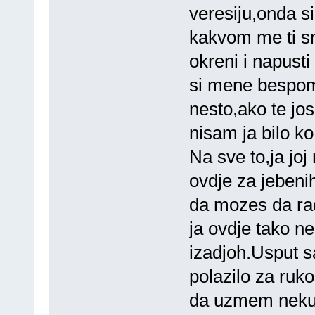
veresiju,onda si
kakvom me ti sm
okreni i napust
si mene bespom
nesto,ako te jos
nisam ja bilo k
Na sve to,ja joj
ovdje za jebeni
da mozes da rad
ja ovdje tako ne
izadjoh.Usput s
polazilo za ruk
da uzmem neku 