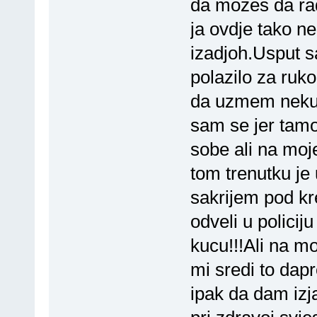
da mozes da rad
ja ovdje tako ne
izadjoh.Usput s
polazilo za ruk
da uzmem neku 
sam se jer tamo
sobe ali na moj
tom trenutku je 
sakrijem pod kr
odveli u policij
kucu!!!Ali na mo
mi sredi to da
ipak da dam iz