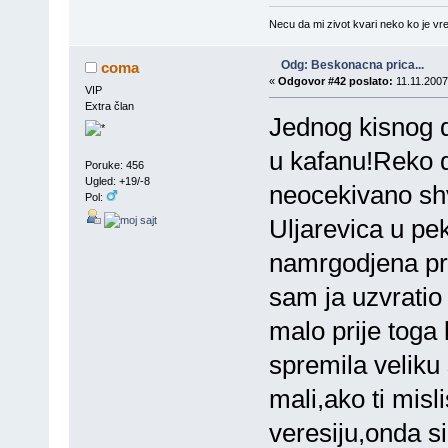
Necu da mi zivot kvari neko ko je vre
Odg: Beskonacna prica...
coma
«
Odgovor #42 poslato:
11.11.2007
VIP
Extra član
Jednog kisnog da
u kafanu!Reko d
Poruke: 456
Ugled: +19/-8
neocekivano sh
Pol:
Uljarevica u p
namrgodjena pro
sam ja uzvratio
malo prije toga 
spremila veliku
mali,ako ti mis
veresiju,onda si