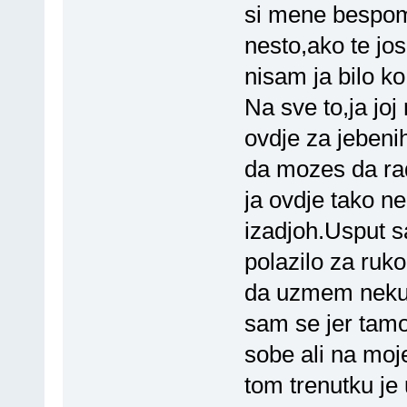
si mene bespom
nesto,ako te jos
nisam ja bilo k
Na sve to,ja joj
ovdje za jebeni
da mozes da rad
ja ovdje tako ne
izadjoh.Usput s
polazilo za ruk
da uzmem neku 
sam se jer tamo
sobe ali na moj
tom trenutku je u