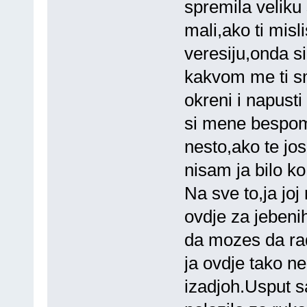
spremila veliku
mali,ako ti mis
veresiju,onda si
kakvom me ti sm
okreni i napust
si mene bespom
nesto,ako te jos
nisam ja bilo k
Na sve to,ja joj
ovdje za jebeni
da mozes da rad
ja ovdje tako ne
izadjoh.Usput s