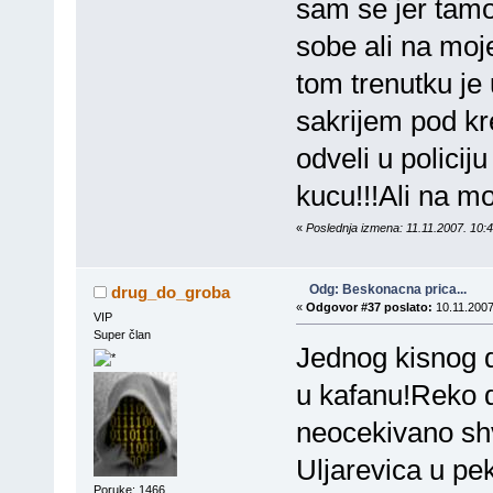
sam se jer tamo
sobe ali na moj
tom trenutku je 
sakrijem pod kr
odveli u policij
kucu!!!Ali na mo
«
Poslednja izmena: 11.11.2007. 10:
Odg: Beskonacna prica...
drug_do_groba
«
Odgovor #37 poslato:
10.11.2007
VIP
Super član
Jednog kisnog da
u kafanu!Reko d
neocekivano sh
Uljarevica u p
Poruke: 1466