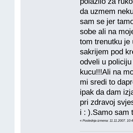
polazilo za ruk
da uzmem neku 
sam se jer tamo
sobe ali na moj
tom trenutku je 
sakrijem pod kr
odveli u policij
kucu!!!Ali na mo
mi sredi to da
ipak da dam iz
pri zdravoj svj
i : ).Samo sam 
«
Poslednja izmena: 11.11.2007. 10: