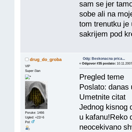
sam se jer tamo
sobe ali na moj
tom trenutku je 
sakrijem pod kre
Odg: Beskonacna prica...
drug_do_groba
«
Odgovor #35 poslato:
10.11.2007
VIP
Super član
Pregled teme
Poslato: danas 
Umetnite citat
Jednog kisnog da
Poruke: 1466
u kafanu!Reko d
Ugled: +22/-6
Pol:
neocekivano sh