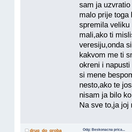
sam ja uzvratio
malo prije toga 
spremila veliku
mali,ako ti mis
veresiju,onda si
kakvom me ti sm
okreni i napust
si mene bespom
nesto,ako te jos
nisam ja bilo k
Na sve to,ja joj 
Odg: Beskonacna prica...
drug_do_groba