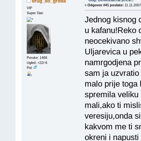
Odg: Beskonacna prica...
drug_do_groba
«
Odgovor #41 poslato:
11.11.2007
VIP
Super član
Jednog kisnog da
u kafanu!Reko d
neocekivano sh
Uljarevica u p
Poruke: 1466
namrgodjena pro
Ugled: +22/-6
Pol:
sam ja uzvratio
malo prije toga 
spremila veliku
mali,ako ti mis
veresiju,onda si
kakvom me ti sm
okreni i napust