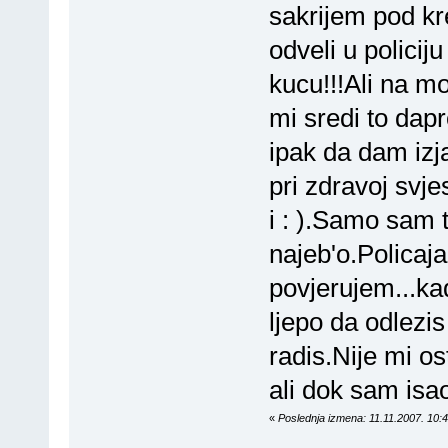
sakrijem pod kr
odveli u policij
kucu!!!Ali na mo
mi sredi to da
ipak da dam iz
pri zdravoj svj
i : ).Samo sam 
najeb'o.Policaja
povjerujem...kad
ljepo da odlezis
radis.Nije mi o
ali dok sam isao
«
Poslednja izmena: 11.11.2007. 10: