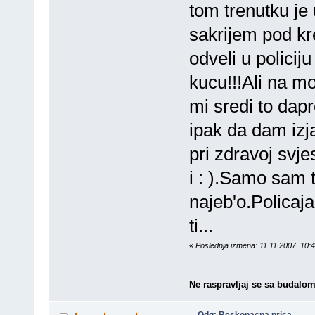
tom trenutku je 
sakrijem pod kr
odveli u policij
kucu!!!Ali na mo
mi sredi to da
ipak da dam iz
pri zdravoj svj
i : ).Samo sam 
najeb'o.Policaj
ti...
«
Poslednja izmena: 11.11.2007. 10:
Ne raspravljaj se sa budalom j