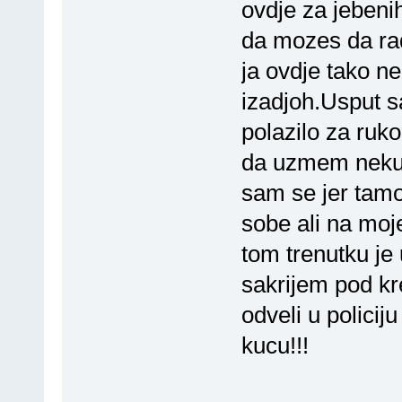
ovdje za jebeni
da mozes da rad
ja ovdje tako ne
izadjoh.Usput s
polazilo za ruk
da uzmem neku 
sam se jer tamo
sobe ali na moj
tom trenutku je 
sakrijem pod kr
odveli u policij
kucu!!!