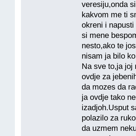
veresiju,onda si
kakvom me ti sm
okreni i napust
si mene bespom
nesto,ako te jos
nisam ja bilo k
Na sve to,ja joj
ovdje za jebeni
da mozes da rad
ja ovdje tako ne
izadjoh.Usput s
polazilo za ruk
da uzmem neku 