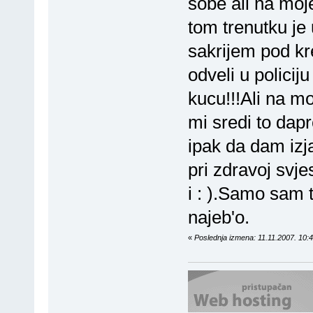
sobe ali na moj
tom trenutku je 
sakrijem pod kr
odveli u policij
kucu!!!Ali na mo
mi sredi to da
ipak da dam iz
pri zdravoj svj
i : ).Samo sam 
najeb'o.
«
Poslednja izmena: 11.11.2007. 10: