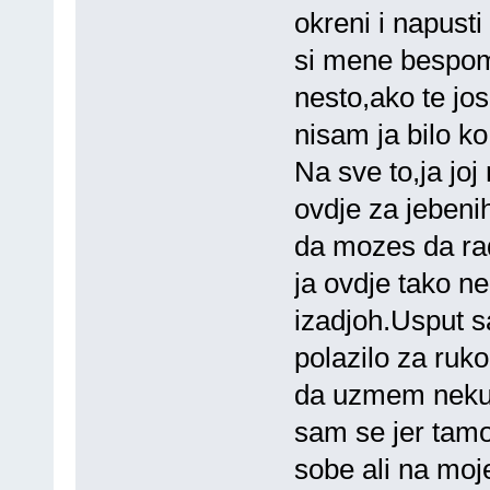
okreni i napust
si mene bespom
nesto,ako te jos
nisam ja bilo k
Na sve to,ja joj
ovdje za jebeni
da mozes da rad
ja ovdje tako ne
izadjoh.Usput s
polazilo za ruk
da uzmem neku 
sam se jer tamo
sobe ali na moj