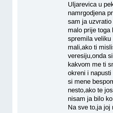
Uljarevica u p
namrgodjena pro
sam ja uzvratio
malo prije toga 
spremila veliku
mali,ako ti mis
veresiju,onda si
kakvom me ti sm
okreni i napust
si mene bespom
nesto,ako te jos
nisam ja bilo k
Na sve to,ja joj