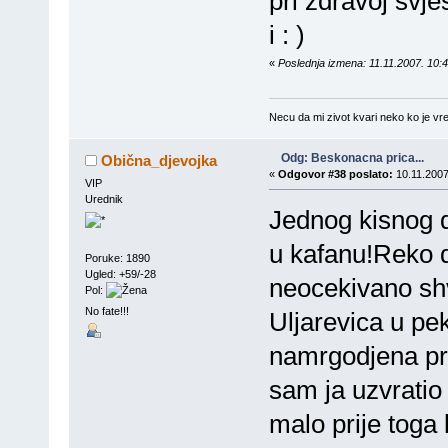
pri zdravoj svj
i : )
«
Poslednja izmena: 11.11.2007. 10:
Necu da mi zivot kvari neko ko je vre
Odg: Beskonacna prica...
Obična_djevojka
«
Odgovor #38 poslato:
10.11.2007
VIP
Urednik
Jednog kisnog da
u kafanu!Reko d
Poruke: 1890
Ugled: +59/-28
neocekivano sh
Pol:
No fate!!!
Uljarevica u p
namrgodjena pro
sam ja uzvratio
malo prije toga 