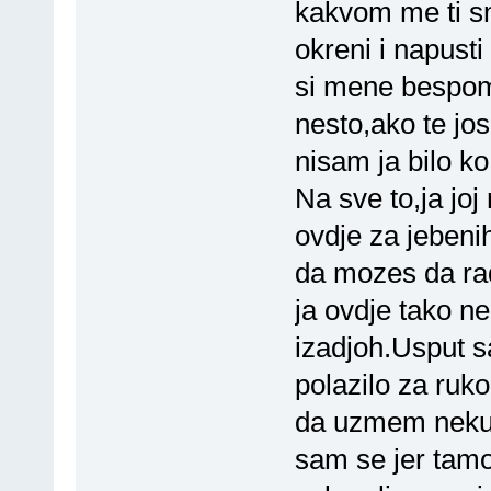
kakvom me ti sm
okreni i napust
si mene bespom
nesto,ako te jos
nisam ja bilo k
Na sve to,ja joj
ovdje za jebeni
da mozes da rad
ja ovdje tako ne
izadjoh.Usput s
polazilo za ruk
da uzmem neku 
sam se jer tamo