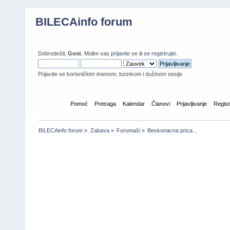
BILECAinfo forum
Dobrodošli,
Gost
. Molim vas
prijavite se
ili se
registrujte
.
Prijavite se korisničkim imenom, lozinkom i dužinom sesije
Početna
Pomoć
Pretraga
Kalendar
Članovi
Prijavljivanje
Regist
BILECAinfo forum
»
Zabava
»
Forumaši
»
Beskonacna prica...