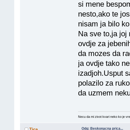
si mene bespom
nesto,ako te jos
nisam ja bilo k
Na sve to,ja joj
ovdje za jebeni
da mozes da rad
ja ovdje tako ne
izadjoh.Usput s
polazilo za ruk
da uzmem neku 
Necu da mi zivot kvari neko ko je vre
Odg: Beskonacna prica...
Tica