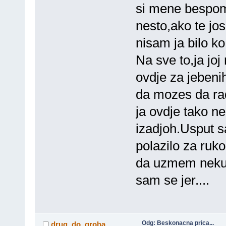
si mene bespom
nesto,ako te jos
nisam ja bilo k
Na sve to,ja joj
ovdje za jebeni
da mozes da rad
ja ovdje tako ne
izadjoh.Usput s
polazilo za ruk
da uzmem neku 
sam se jer....
Odg: Beskonacna prica...
drug_do_groba