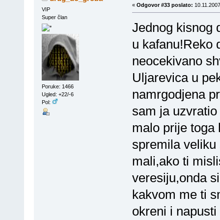
«
Odgovor #33 poslato:
10.11.2007
VIP
Super član
Jednog kisnog da
u kafanu!Reko d
neocekivano sh
Uljarevica u p
Poruke: 1466
namrgodjena pro
Ugled: +22/-6
Pol:
sam ja uzvratio
malo prije toga 
spremila veliku
mali,ako ti mis
veresiju,onda si
kakvom me ti sm
okreni i napust