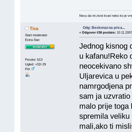
Necu da mi zivot kvari neko ko je vre
Odg: Beskonacna prica...
Tica
«
Odgovor #36 poslato:
10.11.2007
Start moderator
Extra član
Jednog kisnog da
u kafanu!Reko d
Poruke: 613
neocekivano sh
Ugled: +32/-29
Pol:
Uljarevica u p
namrgodjena pro
sam ja uzvratio
malo prije toga 
spremila veliku
mali,ako ti mis