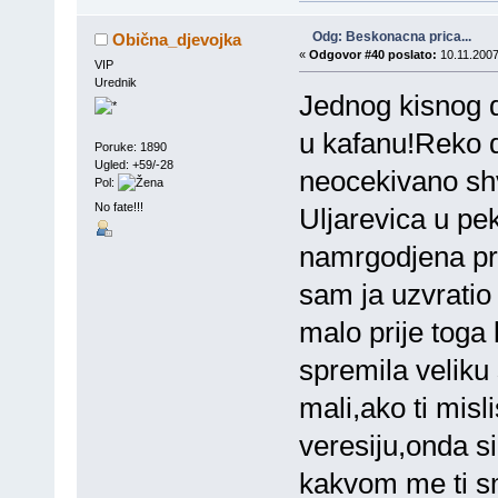
Odg: Beskonacna prica...
Obična_djevojka
«
Odgovor #40 poslato:
10.11.2007
VIP
Urednik
Jednog kisnog da
u kafanu!Reko d
Poruke: 1890
Ugled: +59/-28
neocekivano sh
Pol:
No fate!!!
Uljarevica u p
namrgodjena pro
sam ja uzvratio
malo prije toga 
spremila veliku
mali,ako ti mis
veresiju,onda si
kakvom me ti sm