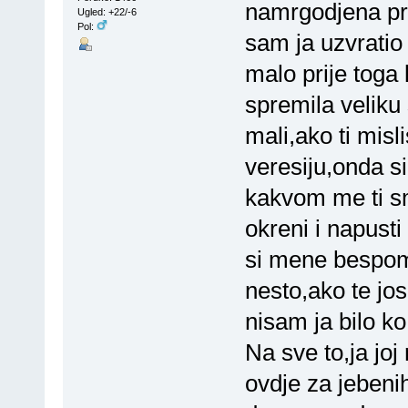
namrgodjena pro
Ugled: +22/-6
Pol:
sam ja uzvratio
malo prije toga 
spremila veliku
mali,ako ti mis
veresiju,onda si
kakvom me ti sm
okreni i napust
si mene bespom
nesto,ako te jos
nisam ja bilo k
Na sve to,ja joj
ovdje za jebeni