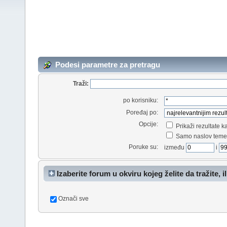
Podesi parametre za pretragu
Traži:
po korisniku:
Poređaj po:
Opcije:
Prikaži rezultate 
Samo naslov teme
Poruke su:
između
i
Izaberite forum u okviru kojeg želite da tražite, il
Označi sve