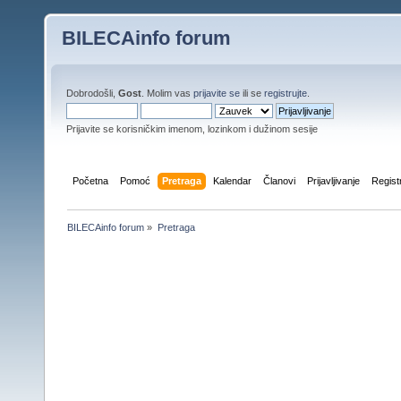
BILECAinfo forum
Dobrodošli,
Gost
. Molim vas
prijavite se
ili se
registrujte
.
Prijavite se korisničkim imenom, lozinkom i dužinom sesije
Početna
Pomoć
Pretraga
Kalendar
Članovi
Prijavljivanje
Regist
BILECAinfo forum
»
Pretraga