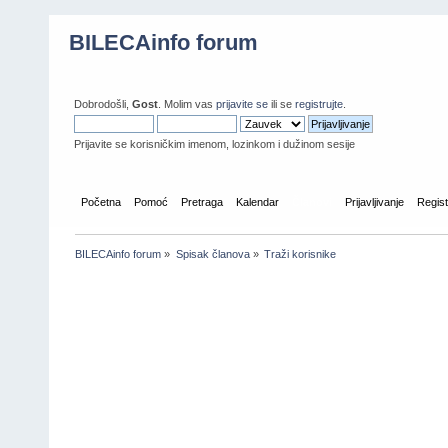
BILECAinfo forum
Dobrodošli,
Gost
. Molim vas
prijavite se
ili se
registrujte
.
Prijavite se korisničkim imenom, lozinkom i dužinom sesije
Početna
Pomoć
Pretraga
Kalendar
Članovi
Prijavljivanje
Regist
BILECAinfo forum
»
Spisak članova
»
Traži korisnike