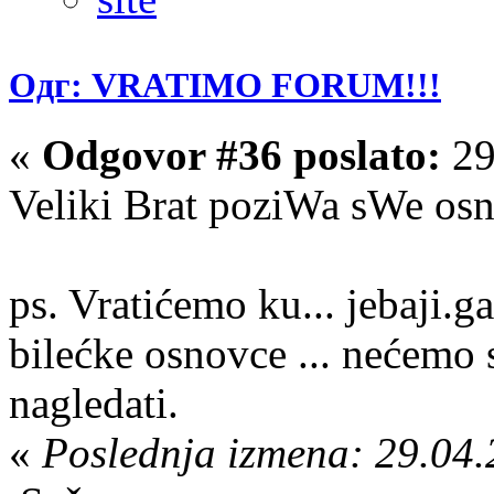
Одг: VRATIMO FORUM!!!
«
Odgovor #36 poslato:
29
Veliki Brat poziWa sWe os
ps. Vratićemo ku... jebaji.
bilećke osnovce ... nećemo 
nagledati.
«
Poslednja izmena: 29.04