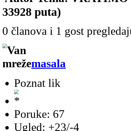
33928 puta)
0 članova i 1 gost pregleda
masala
Poznat lik
Poruke: 67
Ugled: +23/-4