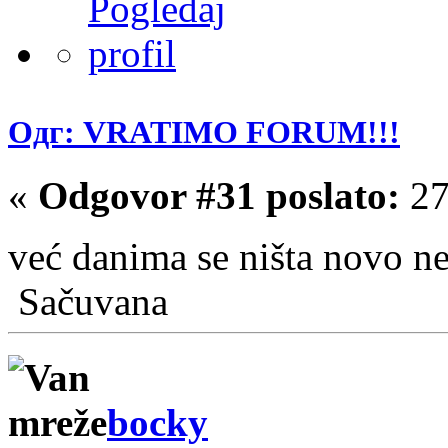
Одг: VRATIMO FORUM!!!
«
Odgovor #31 poslato:
27
već danima se ništa novo 
Sačuvana
bocky