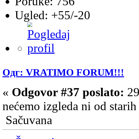
Poruke: 756
Ugled: +55/-20
Одг: VRATIMO FORUM!!!
«
Odgovor #37 poslato:
29
nećemo izgleda ni od starih
Sačuvana