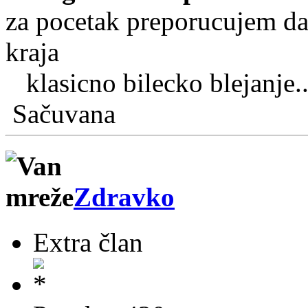
za pocetak preporucujem da
kraja
klasicno bilecko blejanje......
Sačuvana
Zdravko
Extra član