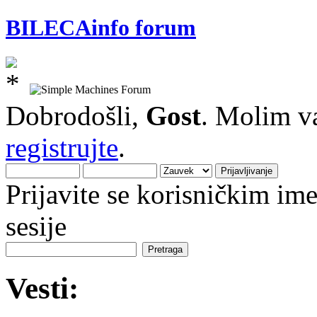
BILECAinfo forum
Dobrodošli,
Gost
. Molim v
registrujte
.
Prijavite se korisničkim i
sesije
Vesti: