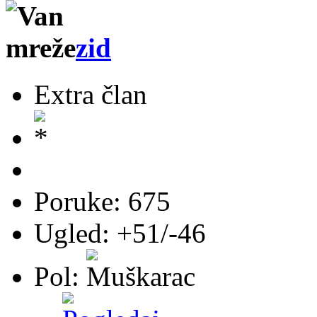
zid
Extra član
Poruke: 675
Ugled: +51/-46
Pol: