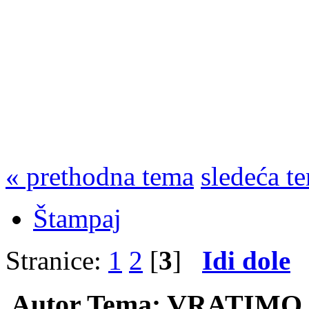
« prethodna tema
sledeća t
Štampaj
Stranice:
1
2
[
3
]
Idi dole
Autor
Tema: VRATIMO F