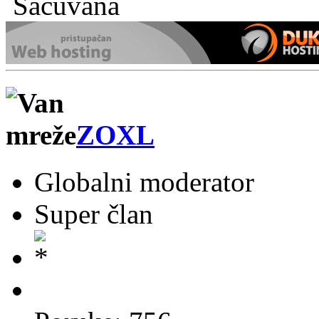
Sačuvana
ZOXL
Globalni moderator
Super član