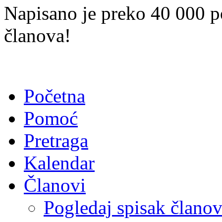
Napisano je preko 40 000 p
članova!
Početna
Pomoć
Pretraga
Kalendar
Članovi
Pogledaj spisak člano