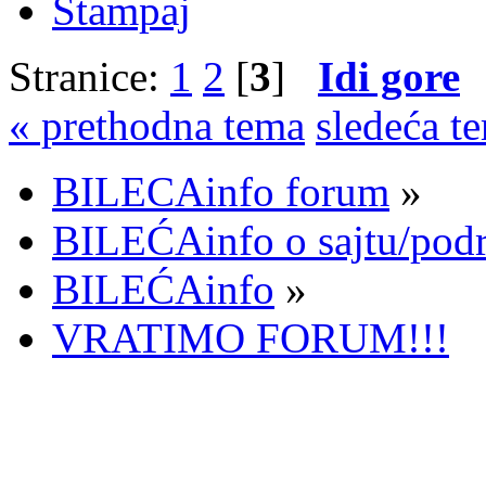
Štampaj
Stranice:
1
2
[
3
]
Idi gore
« prethodna tema
sledeća t
BILECAinfo forum
»
BILEĆAinfo o sajtu/pod
BILEĆAinfo
»
VRATIMO FORUM!!!