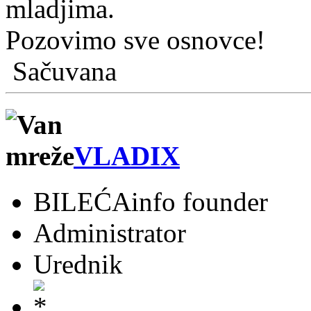
mladjima.
Pozovimo sve osnovce!
Sačuvana
VLADIX
BILEĆAinfo founder
Administrator
Urednik