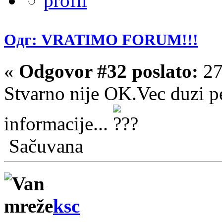
Одг: VRATIMO FORUM!!!
«
Odgovor #32 poslato:
27
Stvarno nije OK.Vec duzi p
informacije...
Sačuvana
ksc