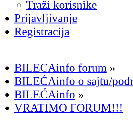
Traži korisnike
Prijavljivanje
Registracija
BILECAinfo forum
»
BILEĆAinfo o sajtu/pod
BILEĆAinfo
»
VRATIMO FORUM!!!