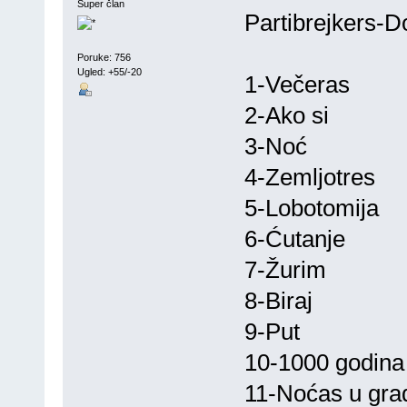
Super član
Partibrejkers-
Poruke: 756
Ugled: +55/-20
1-Večeras
2-Ako si
3-Noć
4-Zemljotres
5-Lobotomija
6-Ćutanje
7-Žurim
8-Biraj
9-Put
10-1000 godina
11-Noćas u gra