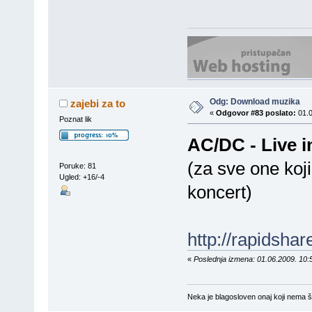
Odg: Download muzika
zajebi za to
«
Odgovor #83 poslato:
01.0
Poznat lik
AC/DC - Live i
(za sve one koji
Poruke: 81
Ugled: +16/-4
koncert)
http://rapidsh
«
Poslednja izmena: 01.06.2009. 10:5
Neka je blagosloven onaj koji nema št