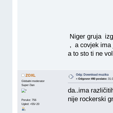
Niger gruja iz
, a covjek ima 
a to sto ti ne v
Odg: Download muzika
ZOXL
«
Odgovor #80 poslato:
31.0
Globalni moderator
Super član
da..ima različi
nije rockerski 
Poruke: 756
Ugled: +55/-20