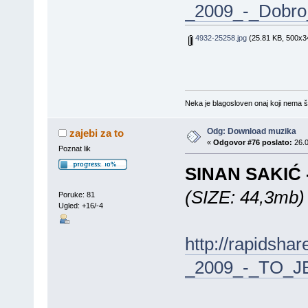
_2009_-_Dobro
4932-25258.jpg
(25.81 KB, 500x34
Neka je blagosloven onaj koji nema št
Odg: Download muzika
zajebi za to
«
Odgovor #76 poslato:
26.0
Poznat lik
SINAN SAKIĆ -
(SIZE: 44,3mb)
Poruke: 81
Ugled: +16/-4
http://rapidsh
_2009_-_TO_J