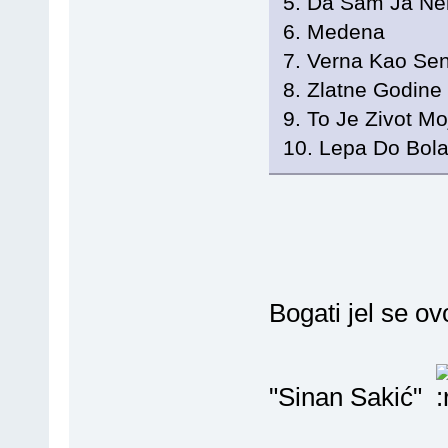
5. Da Sam Ja Ne
6. Medena
7. Verna Kao Se
8. Zlatne Godine
9. To Je Zivot Mo
10. Lepa Do Bola
Bogati jel se o
"Sinan Sakić"