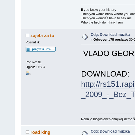
If you know your history
Then you would know where you co
Then you wouldn`t have to ask me
Who the heck do I think I am
Odg: Download muzika
zajebi za to
«
Odgovor #78 poslato:
30.0
Poznat lik
VLADO GEORGI
Poruke: 81
Ugled: +16/-4
DOWNLOAD:
http://rs151.ra
_2009_-_Bez_
Neka je blagosloven onaj koji nema št
Odg: Download muzika
road king