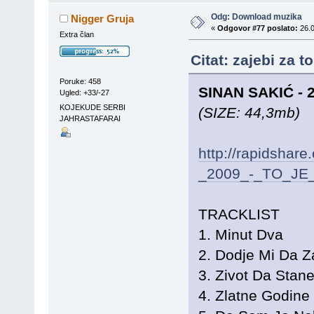
Odg: Download muzika
Nigger Gruja
«
Odgovor #77 poslato:
26.0
Extra član
Citat: zajebi za 
Poruke: 458
SINAN SAKIĆ - 
Ugled: +33/-27
KOJEKUDE SERBI
(SIZE: 44,3mb)
JAHRASTAFARAI
http://rapidshar
_2009_-_TO_JE
TRACKLIST
1. Minut Dva
2. Dodje Mi Da 
3. Zivot Da Sta
4. Zlatne Godine