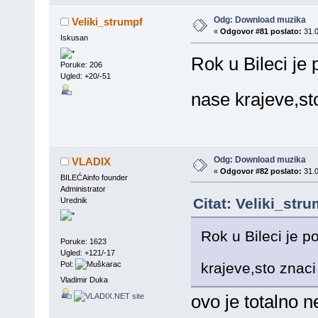
Odg: Download muzika
Veliki_strumpf
«
Odgovor #81 poslato:
31.0
Iskusan
Rok u Bileci je 
Poruke: 206
Ugled: +20/-51
nase krajeve,st
Odg: Download muzika
VLADIX
«
Odgovor #82 poslato:
31.0
BILEĆAinfo founder
Administrator
Citat: Veliki_str
Urednik
Rok u Bileci je p
Poruke: 1623
Ugled: +121/-17
krajeve,sto znac
Pol:
Vladimir Duka
ovo je totalno 