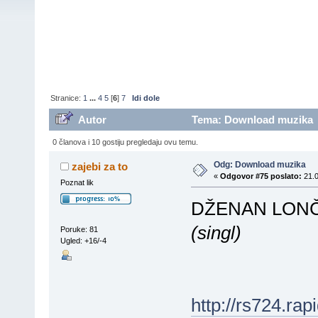
Stranice:
1
...
4
5
[
6
]
7
Idi dole
Autor
Tema: Download muzika (
0 članova i 10 gostiju pregledaju ovu temu.
Odg: Download muzika
zajebi za to
«
Odgovor #75 poslato:
21.0
Poznat lik
DŽENAN LON
(singl)
Poruke: 81
Ugled: +16/-4
http://rs724.ra