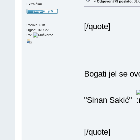
«
Odgovor #79 poslato:
31.0
Extra član
[/quote]
Poruke: 618
Ugled: +61/-27
Pol:
Bogati jel se o
"Sinan Sakić"
[/quote]