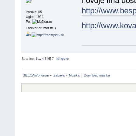
I ovdje ima dos
http://www.besp
Poruke: 65
Ugled: +9/-1
Pol:
http://www.kova
Forever drumer !!! :)
Stranice:
1
...
4
5
[
6
]
7
Idi gore
BILECAinfo forum
»
Zabava
»
Muzika
»
Download muzika