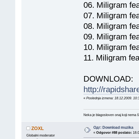
06. Miligram fe
07. Miligram fe
08. Miligram fe
09. Miligram fe
10. Miligram fea
11. Miligram fea
DOWNLOAD:
http://rapidsha
«
Poslednja izmena: 18.12.2009. 10:3
Neka je blagosloven onaj koji nema št
Одг: Download muzika
ZOXL
«
Odgovor #88 poslato:
18.0
Globalni moderator