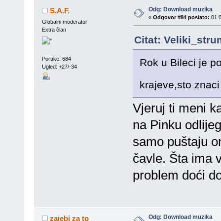
Odg: Download muzika
S.A.F.
«
Odgovor #84 poslato:
01.0
Globalni moderator
Extra član
Citat: Veliki_str
Poruke: 684
Rok u Bileci je p
Ugled: +27/-34
krajeve,sto znac
Vjeruj ti meni ka
na Pinku odlije
samo puštaju ono
čavle. Šta ima 
problem doći do
Odg: Download muzika
zajebi za to