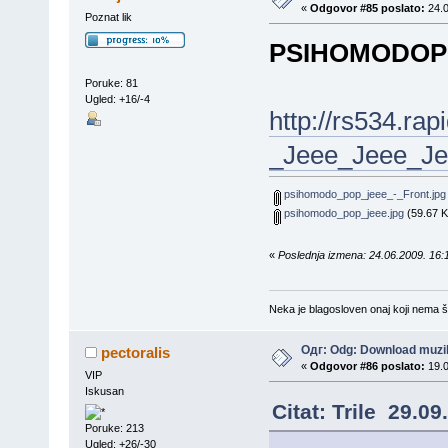
«
Odgovor #85 poslato:
24.0
Poznat lik
PSIHOMODOPOP
Poruke: 81
Ugled: +16/-4
http://rs534.r
_Jeee_Jeee_Je
psihomodo_pop_jeee_-_Front.jpg
psihomodo_pop_jeee.jpg
(59.67 K
«
Poslednja izmena: 24.06.2009. 16:1
Neka je blagosloven onaj koji nema št
Одг: Odg: Download muzi
pectoralis
«
Odgovor #86 poslato:
19.0
VIP
Iskusan
Citat: Trile 29.09
Poruke: 213
Ugled: +26/-30