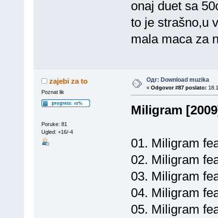
onaj duet sa 50c
to je strašno,u
mala maca za n
Одг: Download muzika
zajebi za to
«
Odgovor #87 poslato:
18.1
Poznat lik
Miligram [2009
Poruke: 81
Ugled: +16/-4
01. Miligram fea
02. Miligram fe
03. Miligram fe
04. Miligram fea
05. Miligram feat