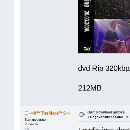
dvd Rip 320kbp
212MB
Одг: Download muzika
-=©™TheMare™®=-
«
Odgovor #89 poslato:
19.0
Start moderator
Poznat lik