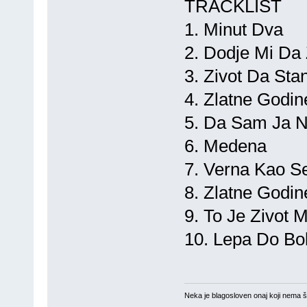
TRACKLIST
1. Minut Dva
2. Dodje Mi Da
3. Zivot Da St
4. Zlatne Godin
5. Da Sam Ja N
6. Medena
7. Verna Kao S
8. Zlatne Godin
9. To Je Zivot M
10. Lepa Do Bo
Neka je blagosloven onaj koji nema št