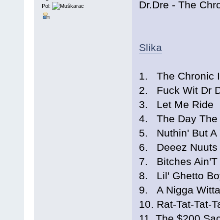
Dr.Dre - The Chr
Pol:
Slika
1. The Chronic I
2. Fuck Wit Dr D
3. Let Me Ride
4. The Day The 
5. Nuthin' But A
6. Deeez Nuuts
7. Bitches Ain'T 
8. Lil' Ghetto Bo
9. A Nigga Witt
10. Rat-Tat-Tat-T
11. The $200 Sa