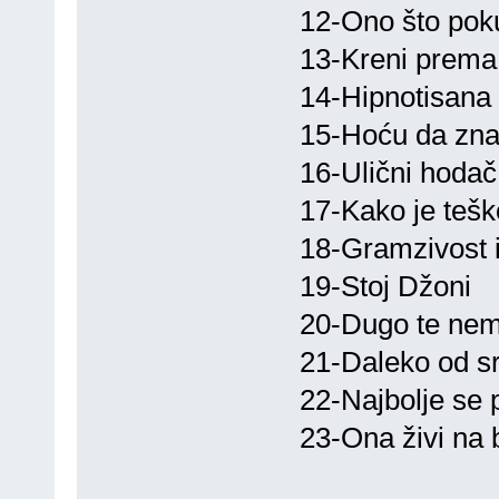
12-Ono što po
13-Kreni prema
14-Hipnotisana
15-Hoću da zn
16-Ulični hodač
17-Kako je tešk
18-Gramzivost 
19-Stoj Džoni
20-Dugo te ne
21-Daleko od s
22-Najbolje se 
23-Ona živi na 