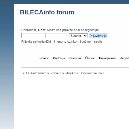
BILECAinfo forum
Dobrodošli,
Gost
. Molim vas
prijavite se
ili se
registrujte
.
Prijavite se korisničkim imenom, lozinkom i dužinom sesije
Početna
Pomoć
Pretraga
Kalendar
Članovi
Prijavljivanje
Regist
BILECAinfo forum
»
Zabava
»
Muzika
»
Download muzika