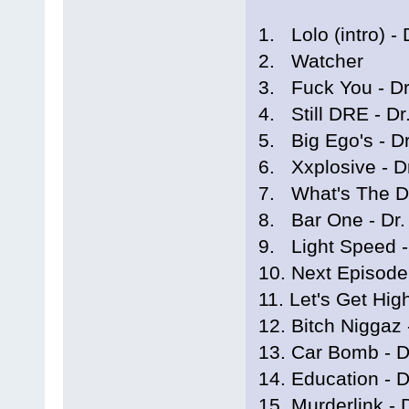
1. Lolo (intro) - 
2. Watcher
3. Fuck You - D
4. Still DRE - D
5. Big Ego's - D
6. Xxplosive - D
7. What's The Di
8. Bar One - Dr.
9. Light Speed 
10. Next Episode
11. Let's Get Hig
12. Bitch Niggaz
13. Car Bomb - D
14. Education - 
15. Murderlink -