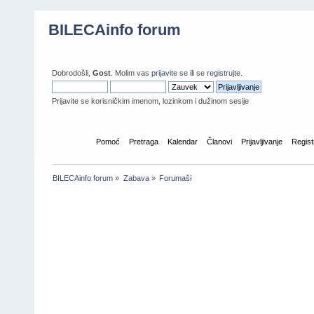
BILECAinfo forum
Dobrodošli,
Gost
. Molim vas
prijavite se
ili se
registrujte
.
Prijavite se korisničkim imenom, lozinkom i dužinom sesije
Početna
Pomoć
Pretraga
Kalendar
Članovi
Prijavljivanje
Regist
BILECAinfo forum
»
Zabava
»
Forumaši