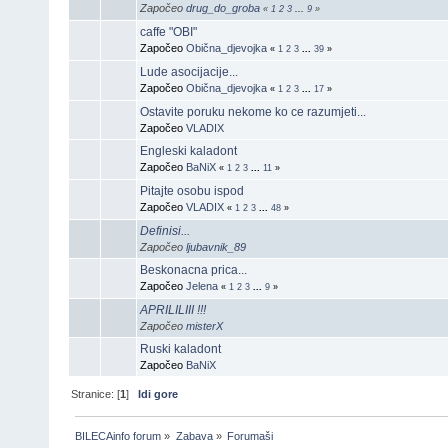
Započeo
drug_do_groba
«
1
2
3
...
9
»
caffe "OBI"
Započeo
Obična_djevojka
«
1
2
3
...
39
»
Lude asocijacije...
Započeo
Obična_djevojka
«
1
2
3
...
17
»
Ostavite poruku nekome ko ce razumjeti...
Započeo
VLADIX
Engleski kaladont
Započeo
BaNiX
«
1
2
3
...
11
»
Pitajte osobu ispod
Započeo
VLADIX
«
1
2
3
...
48
»
Definisi...
Započeo
ljubavnik_89
Beskonacna prica...
Započeo
Jelena
«
1
2
3
...
9
»
APRILILIII !!!
Započeo
misterX
Ruski kaladont
Započeo
BaNiX
Stranice: [
1
]
Idi gore
BILECAinfo forum
»
Zabava
»
Forumaši