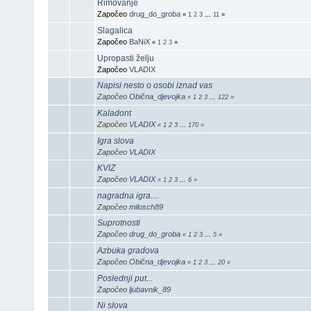
Rimovanje
Započeo
drug_do_groba
«
1
2
3
...
11
»
Slagalica
Započeo
BaNiX
«
1
2
3
»
Upropasti želju
Započeo
VLADIX
Napisi nesto o osobi iznad vas
Započeo
Obična_djevojka
«
1
2
3
...
122
»
Kaladont
Započeo
VLADIX
«
1
2
3
...
170
»
Igra slova
Započeo
VLADIX
KVIZ
Započeo
VLADIX
«
1
2
3
...
6
»
nagradna igra....
Započeo
milosch89
Suprotnosti
Započeo
drug_do_groba
«
1
2
3
...
5
»
Azbuka gradova
Započeo
Obična_djevojka
«
1
2
3
...
20
»
Poslednji put...
Započeo
ljubavnik_89
Ni slova