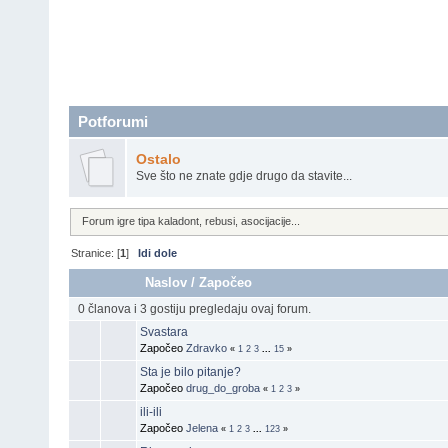
Potforumi
Ostalo
Sve što ne znate gdje drugo da stavite...
Forum igre tipa kaladont, rebusi, asocijacije...
Stranice: [
1
]
Idi dole
Naslov
/
Započeo
0 članova i 3 gostiju pregledaju ovaj forum.
Svastara
Započeo
Zdravko
«
1
2
3
...
15
»
Sta je bilo pitanje?
Započeo
drug_do_groba
«
1
2
3
»
ili-ili
Započeo
Jelena
«
1
2
3
...
123
»