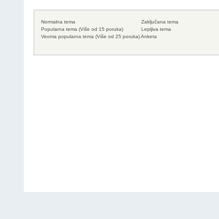
Normalna tema
Zaključana tema
Popularna tema (Više od 15 poruka)
Lepljiva tema
Veoma popularna tema (Više od 25 poruka)
Anketa