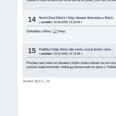
14
Noćni život Bileće
/
Odg: Idealna diskoteka u Bileći
«
poslato:
18.06.2009. 23:16:49 »
Diskoteka u Bileci
15
Politika
/
Odg: Nista nije sveto, sve je bruto i neto...
«
poslato:
19.03.2009. 22:14:38 »
Procitao sam neke od clanaka u kojim nisam naisao na ovu receni
suvisan svaki komentar i treba ga kamenovati ne samo u Trebinju
Stranice: [
1
]
2
3
...
10