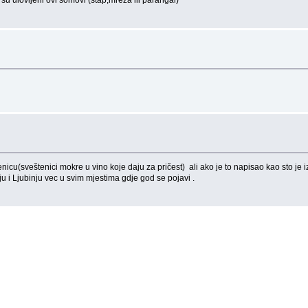
cu(sveštenici mokre u vino koje daju za pričest) ali ako je to napisao kao sto je i
 i Ljubinju vec u svim mjestima gdje god se pojavi .