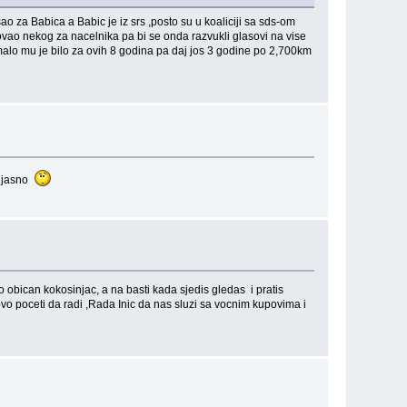
ao za Babica a Babic je iz srs ,posto su u koaliciji sa sds-om
dovao nekog za nacelnika pa bi se onda razvukli glasovi na vise
 malo mu je bilo za ovih 8 godina pa daj jos 3 godine po 2,700km
je jasno
o obican kokosinjac, a na basti kada sjedis gledas i pratis
o poceti da radi ,Rada Inic da nas sluzi sa vocnim kupovima i