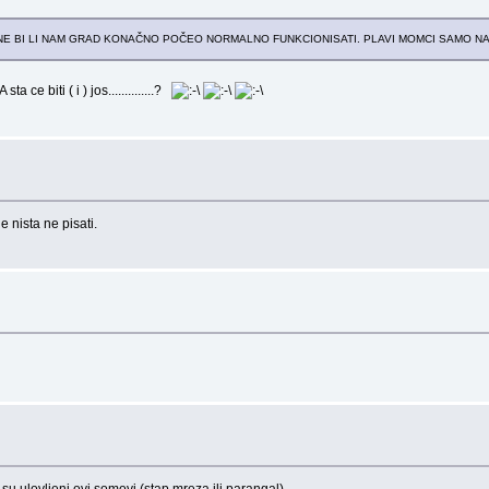
LO, NE BI LI NAM GRAD KONAČNO POČEO NORMALNO FUNKCIONISATI. PLAVI MOMCI SAMO NAPRIJ
...........?
 nista ne pisati.
su ulovljeni ovi somovi (stap,mreza ili parangal)