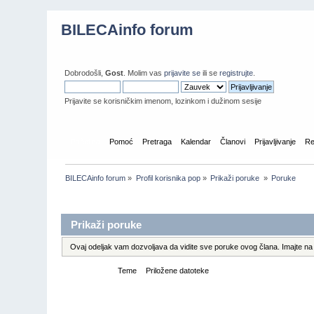
BILECAinfo forum
Dobrodošli,
Gost
. Molim vas
prijavite se
ili se
registrujte
.
Prijavite se korisničkim imenom, lozinkom i dužinom sesije
Početna
Pomoć
Pretraga
Kalendar
Članovi
Prijavljivanje
Re
BILECAinfo forum
»
Profil korisnika pop
»
Prikaži poruke 
»
Poruke
Informacije o profilu
Prikaži poruke
Ovaj odeljak vam dozvoljava da vidite sve poruke ovog člana. Imajte na 
Poruke
Teme
Priložene datoteke