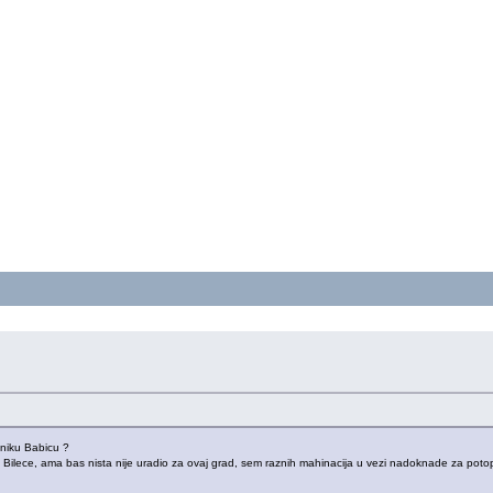
lniku Babicu ?
ik Bilece, ama bas nista nije uradio za ovaj grad, sem raznih mahinacija u vezi nadoknade za pot