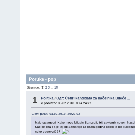
Poruke - pop
Stranice: [
1
]
2
3
...
10
1
Politika
/
Одг: Četiri kandidata za načelnika Bileće ...
«
poslato:
05.02.2010. 00:47:48 »
Citat: jaran 04.02.2010. 20:23:02
Malo stvarnosti. Kako moze Miladin Samardjic biti savjetnik novom Nace
Kad se zna da je taj isti Samardjic za osam godina koliko je bio Naceln
neko odgovori???