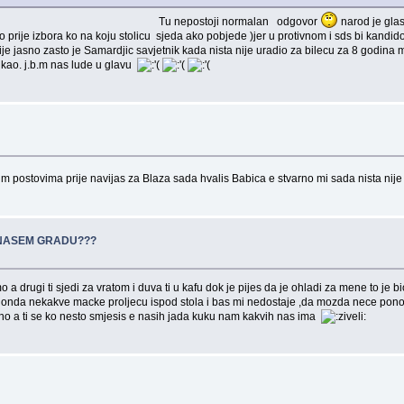
ormalan odgovor
narod je glas
o prije izbora ko na koju stolicu sjeda ako pobjede )jer u protivnom i sds bi kandi
ije jasno zasto je Samardjic savjetnik kada nista nije uradio za bilecu za 8 godina
vikao. j.b.m nas lude u glavu
 nekim postovima prije navijas za Blaza sada hvalis Babica e stvarno mi sada nista ni
 NASEM GRADU???
 drugi ti sjedi za vratom i duva ti u kafu dok je pijes da je ohladi za mene to je bi
a onda nekakve macke proljecu ispod stola i bas mi nedostaje ,da mozda nece ponov
tno a ti se ko nesto smjesis e nasih jada kuku nam kakvih nas ima