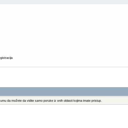
gistracija
umu da možete da vidite samo poruke iz onih oblasti kojima imate pristup.