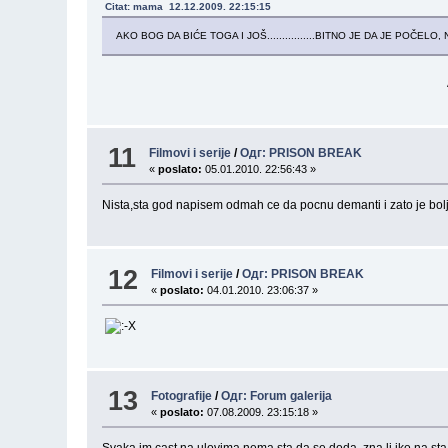
Citat: mama 12.12.2009. 22:15:15
AKO BOG DA BIĆE TOGA I JOŠ................BITNO JE DA JE POČE
A sta ce biti ( i ) jos...
11
Filmovi i serije
/
Одг: PRISON BREAK
«
poslato:
05.01.2010. 22:56:43 »
Nista,sta god napisem odmah ce da pocnu demanti i zato je bolje
12
Filmovi i serije
/
Одг: PRISON BREAK
«
poslato:
04.01.2010. 23:06:37 »
13
Fotografije
/
Одг: Forum galerija
«
poslato:
07.08.2009. 23:15:18 »
Svaka im cast na ulovima nema sta da se doda ,zna li iko na sta 