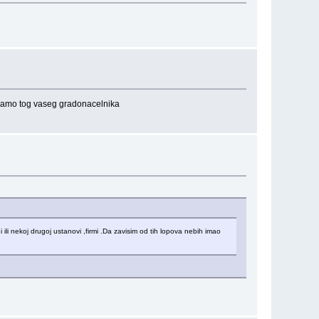
iramo tog vaseg gradonacelnika
ili nekoj drugoj ustanovi ,firmi .Da zavisim od tih lopova nebih imao