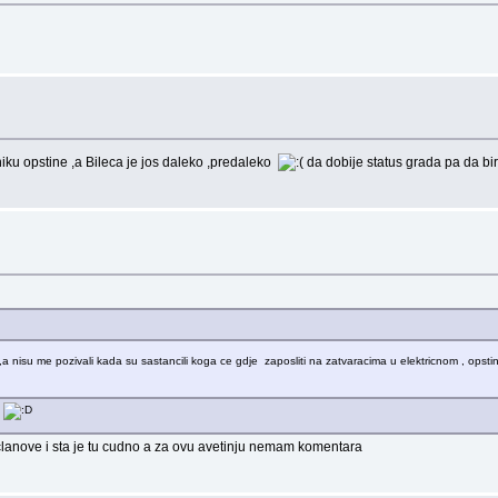
ku opstine ,a Bileca je jos daleko ,predaleko
da dobije status grada pa da b
nisu me pozivali kada su sastancili koga ce gdje zaposliti na zatvaracima u elektricnom , opstini 
.
clanove i sta je tu cudno a za ovu avetinju nemam komentara