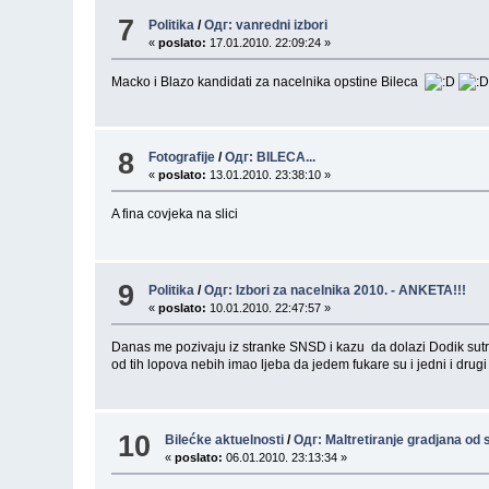
7
Politika
/
Одг: vanredni izbori
«
poslato:
17.01.2010. 22:09:24 »
Macko i Blazo kandidati za nacelnika opstine Bileca
8
Fotografije
/
Одг: BILECA...
«
poslato:
13.01.2010. 23:38:10 »
A fina covjeka na slici
9
Politika
/
Одг: Izbori za nacelnika 2010. - ANKETA!!!
«
poslato:
10.01.2010. 22:47:57 »
Danas me pozivaju iz stranke SNSD i kazu da dolazi Dodik sutra u
od tih lopova nebih imao ljeba da jedem fukare su i jedni i drugi 
10
Bilećke aktuelnosti
/
Одг: Maltretiranje gradjana od s
«
poslato:
06.01.2010. 23:13:34 »