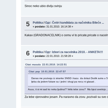
Sinoc neko ubio divlju svinju
5
Politika
/
Одг: Četiri kandidata za načelnika Bileće ...
«
poslato:
31.01.2010. 16:14:38 »
Kakav (GRADONACELNIK) o cemu vi to pricate,pricate o nacelni
6
Politika
/
Одг: Izbori za nacelnika 2010. - ANKETA!!!
«
poslato:
22.01.2010. 21:58:28 »
Citat: masala 22.01.2010. 14:22:51
Citat: pop 10.01.2010. 22:47:57
Danas me pozivaju iz stranke SNSD i kazu da dolazi Dodik sutra u 5,a 
ljeba da jedem fukare su i jedni i drugi pa necu ni glasati .
Auuu, ti si mi sad ko neka ljudina!? Velis tebe zovu? Ma bjezi avetinjo..
Za tebe vjerovatno jesam .Pa naravno da zovu ,pozivali su sve 