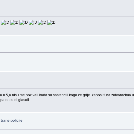
 5,a nisu me pozivali kada su sastancili koga ce gdje zaposliti na zatvaracima u el
pa necu ni glasati .
trane policije