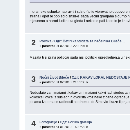
Tu nepostoji n
mora neke ustupke napraviti i sds-u (to je vjerovatno dogovoren
strana i opet bi pobjedio snsd-e sada vecini gradjana sigurno n
mjesecno a narod ludi neka gleda i neka se pati kao sto je i na
2
Politika
/
Одг: Četiri kandidata za načelnika Bileće ...
«
poslato:
01.02.2010. 22:21:04 »
Masala ti si pravi politicar sada nisi politicki opredljeljen,a u
3
Noćni život Bileće
/
Одг: KAKAV LOKAL NEDOSTAJE
«
poslato:
01.02.2010. 21:51:30 »
Nedostaje vam majami , kakav crni majami kakvi jadi sjedes tamo a
kokoske i ovce iz susjednih dvorista kroz neke zicane ograde, 
picama iz domace radinosti a odnekud dr Simovic i kaze ti prija
4
Fotografije
/
Одг: Forum galerija
«
poslato:
31.01.2010. 16:27:22 »