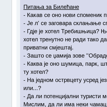
Питања за Билећане
- Какав се оно нови споменик п
- Је л' се заговара склањање 
- Гдје је хотел Требишњица? Њ
хотел тренутно не ради тако д
приватни смјештај.
- Зашто се џамија зове ''Обрад
- Каква је оно шумица, парк, ш
ту хотел?
- На једном острвцету усред јез
или...?
- Да ли потенцијални туристи м
Мислим, да ли има неки чамац к