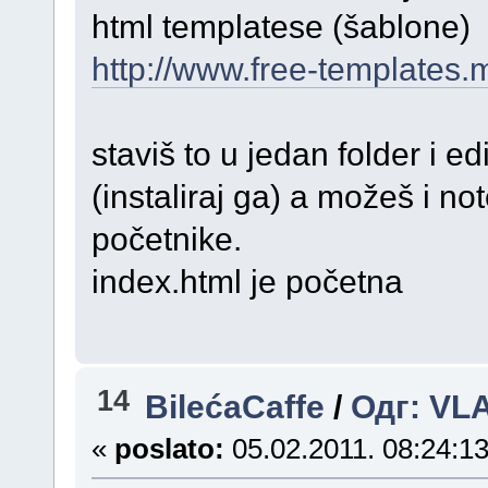
html templatese (šablone)
http://www.free-templates.
staviš to u jedan folder i 
(instaliraj ga) a možeš i no
početnike.
index.html je početna
14
BilećaCaffe
/
Одг: VLA
«
poslato:
05.02.2011. 08:24:13