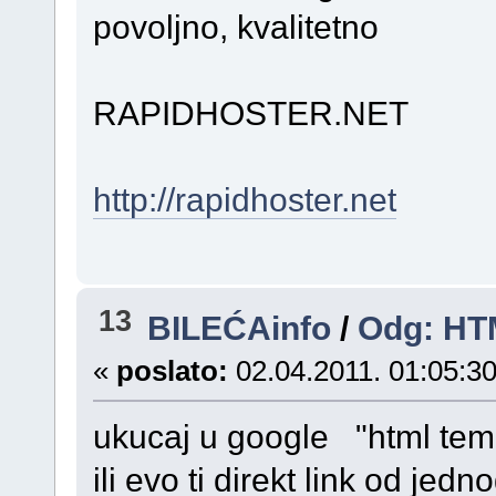
povoljno, kvalitetno
RAPIDHOSTER.NET
http://rapidhoster.net
13
BILEĆAinfo
/
Odg: HT
«
poslato:
02.04.2011. 01:05:30
ukucaj u google "html tem
ili evo ti direkt link od je