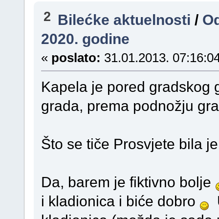
2
Bilećke aktuelnosti
/
Od
2020. godine
«
poslato:
31.01.2013. 07:16:04
Kapela je pored gradskog g
grada, prema podnožju gra
Što se tiče Prosvjete bila j
Da, barem je fiktivno bolje
i kladionica i biće dobro
U