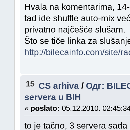
Hvala na komentarima, 14-o
tad ide shuffle auto-mix već
privatno najčešće slušam.
Što se tiče linka za slušanj
http://bilecainfo.com/site/ra
15
CS arhiva
/
Одг: BILE
servera u BIH
«
poslato:
05.12.2010. 02:45:34
to je tačno, 3 servera sada 