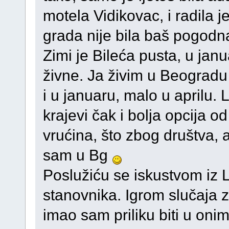
motela Vidikovac, i radila j
grada nije bila baš pogodna
Zimi je Bileća pusta, u jan
živne. Ja živim u Beogradu 
i u januaru, malo u aprilu. L
krajevi čak i bolja opcija 
vrućina, što zbog društva, 
sam u Bg
Poslužiću se iskustvom iz 
stanovnika. Igrom slučaja
imao sam priliku biti u on