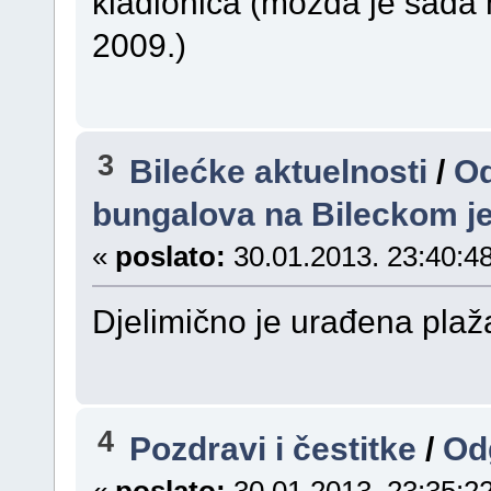
kladionica (možda je sada m
2009.)
3
Bilećke aktuelnosti
/
Od
bungalova na Bileckom j
«
poslato:
30.01.2013. 23:40:48
Djelimično je urađena plaž
4
Pozdravi i čestitke
/
Od
«
poslato:
30.01.2013. 23:35:22