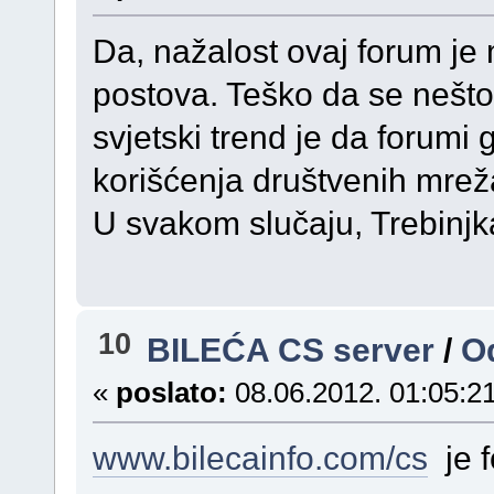
Da, nažalost ovaj forum je
postova. Teško da se nešto
svjetski trend je da forumi
korišćenja društvenih mreža
U svakom slučaju, Trebinjk
10
BILEĆA CS server
/
O
«
poslato:
08.06.2012. 01:05:21
www.bilecainfo.com/cs
je f