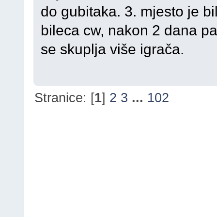
do gubitaka. 3. mjesto je bi
bileca cw, nakon 2 dana pad
se skuplja više igrača.
Stranice: [
1
]
2
3
...
102