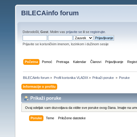
BILECAinfo forum
Dobrodošli,
Gost
. Molim vas
prijavite se
ili se
registrujte
.
Prijavite se korisničkim imenom, lozinkom i dužinom sesije
Početna
Pomoć
Pretraga
Kalendar
Članovi
Prijavljivanje
Regist
BILECAinfo forum
»
Profil korisnika VLADIX
»
Prikaži poruke 
»
Poruke
Informacije o profilu
Prikaži poruke
Ovaj odeljak vam dozvoljava da vidite sve poruke ovog člana. Imajte na umu
Poruke
Teme
Priložene datoteke