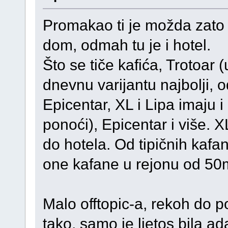
Promakao ti je možda zato š
dom, odmah tu je i hotel.
Što se tiče kafića, Trotoar (
dnevnu varijantu najbolji, 
Epicentar, XL i Lipa imaju 
ponoći), Epicentar i više. 
do hotela. Od tipičnih kafan
one kafane u rejonu od 50
Malo offtopic-a, rekoh do p
tako, samo je ljetos bila a