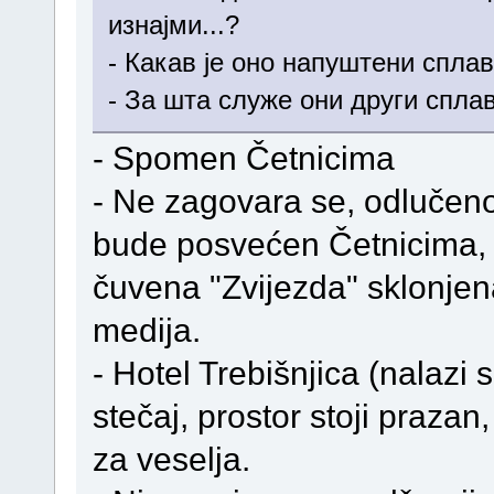
изнајми...?
- Какав је оно напуштени сплав 
- За шта служе они други сплав
- Spomen Četnicima
- Ne zagovara se, odlučeno
bude posvećen Četnicima, a
čuvena "Zvijezda" sklonjena 
medija.
- Hotel Trebišnjica (nalazi 
stečaj, prostor stoji prazan
za veselja.