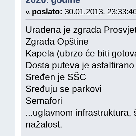
«
poslato:
30.01.2013. 23:33:46
Urađena je zgrada Prosvje
Zgrada Opštine
Kapela (ubrzo će biti gotov
Dosta puteva je asfaltirano
Sređen je SŠC
Sređuju se parkovi
Semafori
...uglavnom infrastruktura, 
nažalost.