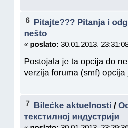
6
Pitajte??? Pitanja i odg
nešto
«
poslato:
30.01.2013. 23:31:08
Postojala je ta opcija do 
verzija foruma (smf) opcija 
7
Bilećke aktuelnosti
/
Od
текстилној индустрији
«
poslato:
30.01.2013. 23:29:36