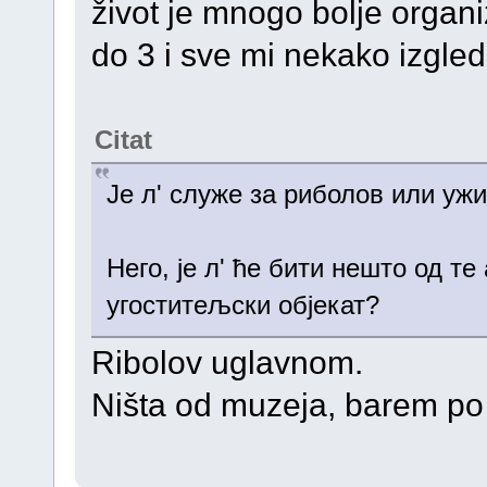
život je mnogo bolje organiz
do 3 i sve mi nekako izgleda 
Citat
Је л' служе за риболов или уж
Него, је л' ће бити нешто од те
угоститељски објекат?
Ribolov uglavnom.
Ništa od muzeja, barem po