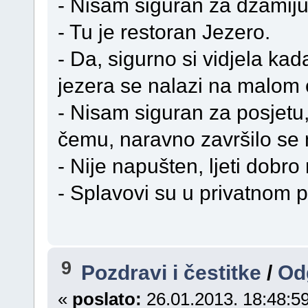
- Nisam siguran za džamiju.
- Tu je restoran Jezero.
- Da, sigurno si vidjela kad
jezera se nalazi na malom 
- Nisam siguran za posjetu,
čemu, naravno završilo se 
- Nije napušten, ljeti dobro 
- Splavovi su u privatnom 
9
Pozdravi i čestitke
/
Od
«
poslato:
26.01.2013. 18:48:59