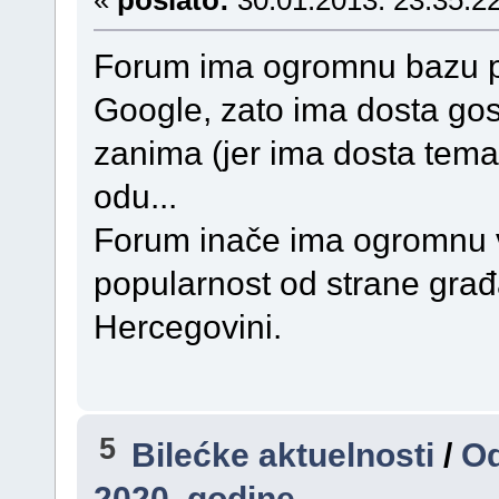
Forum ima ogromnu bazu po
Google, zato ima dosta gost
zanima (jer ima dosta tema 
odu...
Forum inače ima ogromnu vr
popularnost od strane građa
Hercegovini.
5
Bilećke aktuelnosti
/
Od
2020. godine