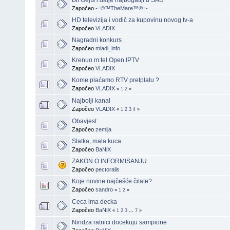
Započeo
-=©™TheMare™®=-
HD televizija i vodič za kupovinu novog tv-a
Započeo
VLADIX
Nagradni konkurs
Započeo
mladi_info
Krenuo m:tel Open IPTV
Započeo
VLADIX
Kome plaćamo RTV pretplatu ?
Započeo
VLADIX
«
1
2
»
Najbolji kanal
Započeo
VLADIX
«
1
2
3
4
»
Obavjest
Započeo
zemlja
Slatka, mala kuca
Započeo
BaNiX
ZAKON O INFORMISANJU
Započeo
pectoralis
Koje novine najčešće čitate?
Započeo
sandro
«
1
2
»
Ceca ima decka
Započeo
BaNiX
«
1
2
3
...
7
»
Nindza ratnici docekuju sampione