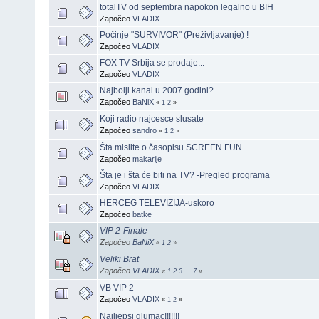
totalTV od septembra napokon legalno u BIH
Započeo
VLADIX
Počinje "SURVIVOR" (Preživljavanje) !
Započeo
VLADIX
FOX TV Srbija se prodaje...
Započeo
VLADIX
Najbolji kanal u 2007 godini?
Započeo
BaNiX
«
1
2
»
Koji radio najcesce slusate
Započeo
sandro
«
1
2
»
Šta mislite o časopisu SCREEN FUN
Započeo
makarije
Šta je i šta će biti na TV? -Pregled programa
Započeo
VLADIX
HERCEG TELEVIZIJA-uskoro
Započeo
batke
VIP 2-Finale
Započeo
BaNiX
«
1
2
»
Veliki Brat
Započeo
VLADIX
«
1
2
3
...
7
»
VB VIP 2
Započeo
VLADIX
«
1
2
»
Najljepsi glumac!!!!!!!