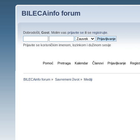
BILECAinfo forum
Dobrodošli,
Gost
. Molim vas
prijavite se
ili se
registrujte
.
Prijavite se korisničkim imenom, lozinkom i dužinom sesije
Početna
Pomoć
Pretraga
Kalendar
Članovi
Prijavljivanje
Regist
BILECAinfo forum
»
Savremeni život
»
Mediji