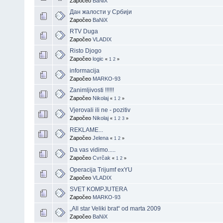
Započeo
BaNiX
Дан жалости у Србији
Započeo
BaNiX
RTV Duga
Započeo
VLADIX
Risto Djogo
Započeo
logic
«
1
2
»
informacija
Započeo
MARKO-93
Zanimljivosti !!!!!!
Započeo
Nikolaj
«
1
2
»
Vjerovali ili ne - pozitiv
Započeo
Nikolaj
«
1
2
3
»
REKLAME...
Započeo
Jelena
«
1
2
»
Da vas vidimo.....
Započeo
Cvrčak
«
1
2
»
Operacija Trijumf exYU
Započeo
VLADIX
SVET KOMPJUTERA
Započeo
MARKO-93
„All star Veliki brat“ od marta 2009
Započeo
BaNiX