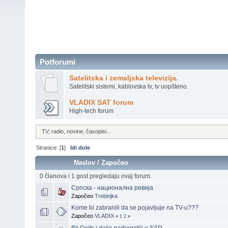
Potforumi
Satelitska i zemaljska televizija.
Satelitski sistemi, kablovska tv, tv uopšteno.
VLADIX SAT forum
High-tech forum
TV, radio, novine, časopisi...
Stranice: [
1
]
Idi dole
Naslov
/
Započeo
0 članova i 1 gost pregledaju ovaj forum.
Српска - национална ревија
Započeo
Trebinjka
Kome bi zabranili da se pojavljuje na TV-u???
Započeo
VLADIX
«
1
2
»
Bil Gejts i dalje najbogatiji u SAD