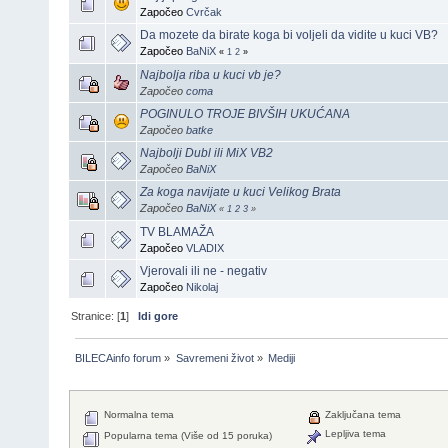
Započeo
Cvrčak
Da mozete da birate koga bi voljeli da vidite u kuci VB?
Započeo
BaNiX
«
1
2
»
Najbolja riba u kuci vb je?
Započeo
coma
POGINULO TROJE BIVŠIH UKUĆANA
Započeo
batke
Najbolji Dubl ili MiX VB2
Započeo
BaNiX
Za koga navijate u kuci Velikog Brata
Započeo
BaNiX
«
1
2
3
»
TV BLAMAŽA
Započeo
VLADIX
Vjerovali ili ne - negativ
Započeo
Nikolaj
Stranice: [
1
]
Idi gore
BILECAinfo forum
»
Savremeni život
»
Mediji
Normalna tema
Zaključana tema
Lepljiva tema
Popularna tema (Više od 15 poruka)