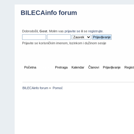
BILECAinfo forum
Dobrodošli,
Gost
. Molim vas
prijavite se
ili se
registrujte
.
Prijavite se korisničkim imenom, lozinkom i dužinom sesije
Početna
Pomoć
Pretraga
Kalendar
Članovi
Prijavljivanje
Regist
BILECAinfo forum
»
Pomoć