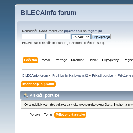
BILECAinfo forum
Dobrodošli,
Gost
. Molim vas
prijavite se
ili se
registrujte
.
Prijavite se korisničkim imenom, lozinkom i dužinom sesije
Početna
Pomoć
Pretraga
Kalendar
Članovi
Prijavljivanje
Regist
BILECAinfo forum
»
Profil korisnika jowana92
»
Prikaži poruke 
»
Priložene 
Informacije o profilu
Prikaži poruke
Ovaj odeljak vam dozvoljava da vidite sve poruke ovog člana. Imajte na umu
Poruke
Teme
Priložene datoteke