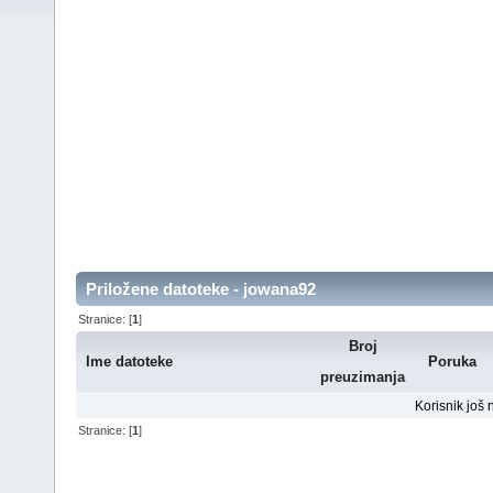
Priložene datoteke - jowana92
Stranice: [
1
]
Broj
Ime datoteke
Poruka
preuzimanja
Korisnik još 
Stranice: [
1
]