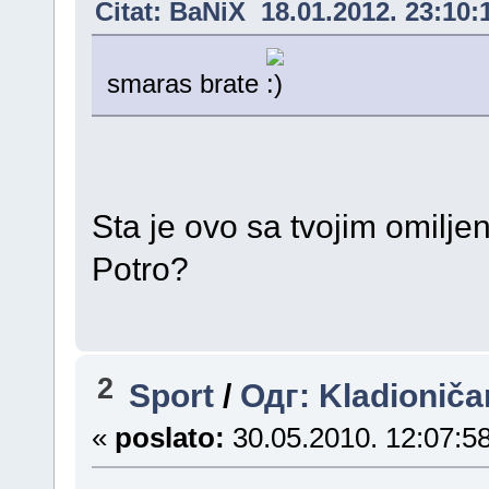
Citat: BaNiX 18.01.2012. 23:10:
smaras brate
Sta je ovo sa tvojim omilje
Potro?
2
Sport
/
Одг: Kladioniča
«
poslato:
30.05.2010. 12:07:58