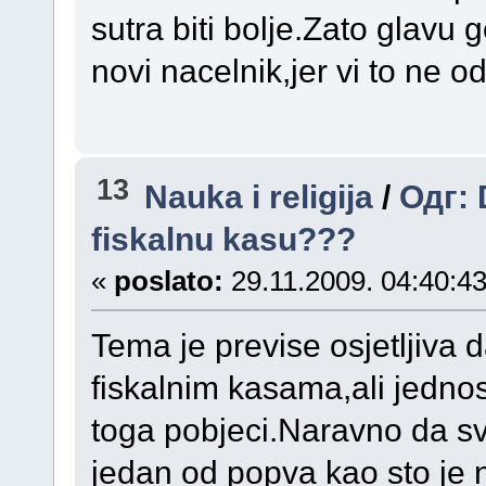
sutra biti bolje.Zato glavu g
novi nacelnik,jer vi to ne o
13
Nauka i religija
/
Одг: 
fiskalnu kasu???
«
poslato:
29.11.2009. 04:40:43
Tema je previse osjetljiva d
fiskalnim kasama,ali jednos
toga pobjeci.Naravno da sv
jedan od popva kao sto je 