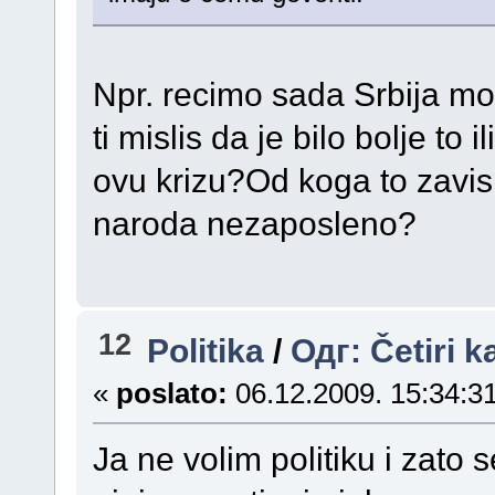
Npr. recimo sada Srbija moze
ti mislis da je bilo bolje to 
ovu krizu?Od koga to zavisi
naroda nezaposleno?
12
Politika
/
Одг: Četiri k
«
poslato:
06.12.2009. 15:34:31
Ja ne volim politiku i zato