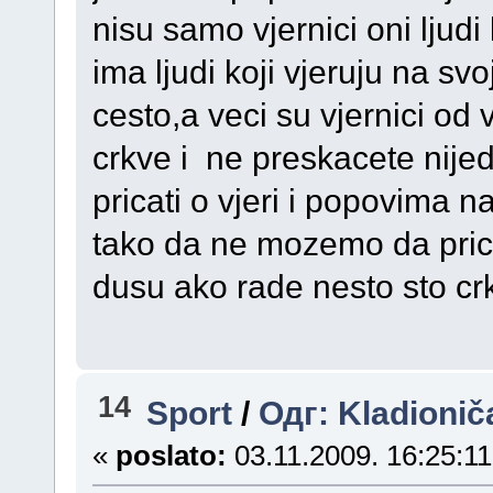
nisu samo vjernici oni ljudi
ima ljudi koji vjeruju na sv
cesto,a veci su vjernici od v
crkve i ne preskacete nije
pricati o vjeri i popovima 
tako da ne mozemo da pric
dusu ako rade nesto sto cr
14
Sport
/
Одг: Kladionič
«
poslato:
03.11.2009. 16:25:11