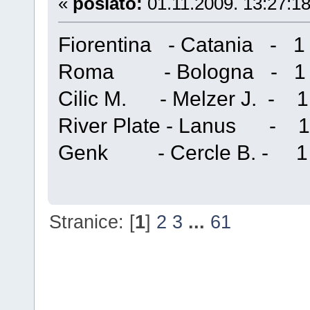
«
poslato:
01.11.2009. 13:27:18
Fiorentina - Catania -
Roma - Bologna - 1
Cilic M. - Melzer J. -
River Plate - Lanus - 
Genk - Cercle B. - 
Stranice: [
1
]
2
3
...
61