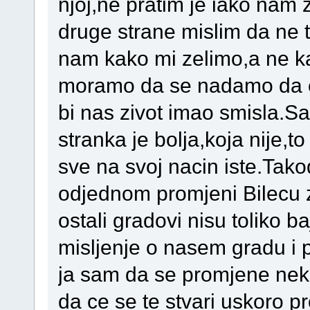
njoj,ne pratim je iako nam 
druge strane mislim da ne 
nam kako mi zelimo,a ne k
moramo da se nadamo da ce 
bi nas zivot imao smisla.S
stranka je bolja,koja nije,t
sve na svoj nacin iste.Tak
odjednom promjeni Bilecu z
ostali gradovi nisu toliko 
misljenje o nasem gradu i 
ja sam da se promjene neke
da ce se te stvari uskoro pr