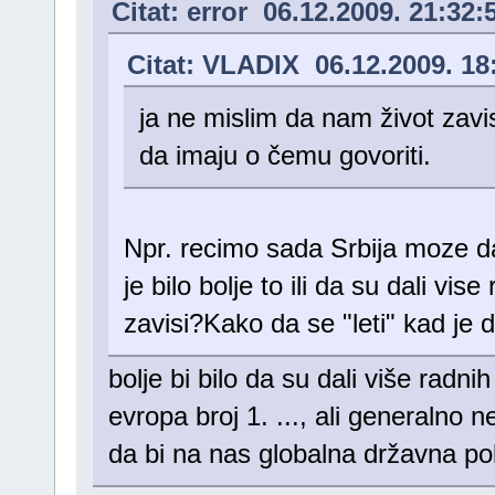
Citat: error 06.12.2009. 21:32:
Citat: VLADIX 06.12.2009. 18
ja ne mislim da nam život zavis
da imaju o čemu govoriti.
Npr. recimo sada Srbija moze da "
je bilo bolje to ili da su dali v
zavisi?Kako da se "leti" kad je
bolje bi bilo da su dali više radni
evropa broj 1. ..., ali generalno
da bi na nas globalna državna pol