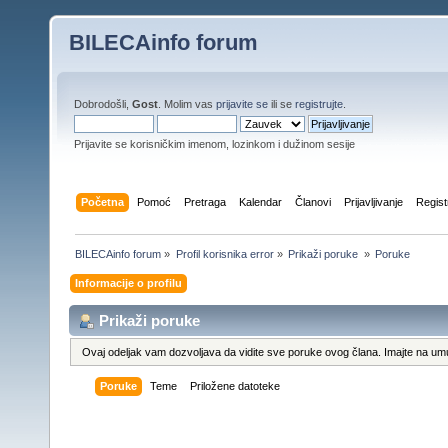
BILECAinfo forum
Dobrodošli,
Gost
. Molim vas
prijavite se
ili se
registrujte
.
Prijavite se korisničkim imenom, lozinkom i dužinom sesije
Početna
Pomoć
Pretraga
Kalendar
Članovi
Prijavljivanje
Regist
BILECAinfo forum
»
Profil korisnika error
»
Prikaži poruke 
»
Poruke
Informacije o profilu
Prikaži poruke
Ovaj odeljak vam dozvoljava da vidite sve poruke ovog člana. Imajte na umu
Poruke
Teme
Priložene datoteke