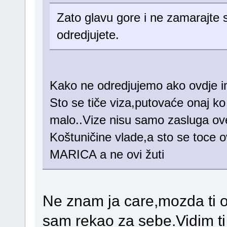
Zato glavu gore i ne zamarajte se
odredjujete.
Kako ne odredjujemo ako ovdje i
Sto se tiče viza,putovaće onaj ko 
malo..Vize nisu samo zasluga ove
Koštuničine vlade,a sto se toce ov
MARICA a ne ovi žuti
Ne znam ja care,mozda ti o
sam rekao za sebe.Vidim ti 