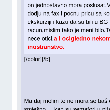
on jednostavno mora poslusat.V
dodju na fax i pocnu pricu sa k
ekskurziji i kazu da su bili u BG
racun,mislim tako je meni bilo.T
nece otici,
a i ocigledno nekom
inostranstvo.
[/color][/b]
Ma daj molim te ne mora se baš od
smješno,... kad su semafori u pi