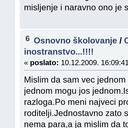
misljenje i naravno ono je 
6
Osnovno školovanje
/
inostranstvo...!!!!
«
poslato:
10.12.2009. 16:09:41
Mislim da sam vec jednom 
jednom mogu jos jednom.Isk
razloga.Po meni najveci p
roditelji.Jednostavno zato 
nema para,a ja mislim da to