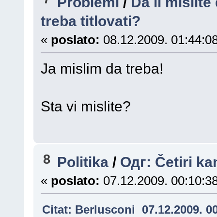
Problemi
/
Da li mislit
treba titlovati?
«
poslato:
08.12.2009. 01:44:08
Ja mislim da treba!
Sta vi mislite?
8
Politika
/
Одг: Četiri ka
«
poslato:
07.12.2009. 00:10:38
Citat: Berlusconi 07.12.2009. 0