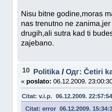
Nisu bitne godine,moras ma
nas trenutno ne zanima,jer
drugih,ali sutra kad ti bud
zajebano.
10
Politika
/
Одг: Četiri k
«
poslato:
06.12.2009. 23:00:30
Citat: v.i.p. 06.12.2009. 22:57:5
Citat: error 06.12.2009. 15:34: