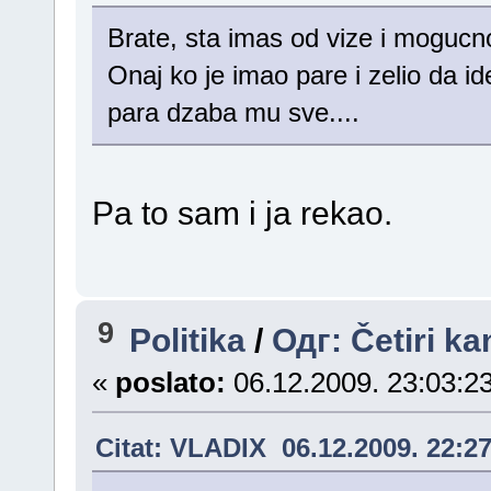
Brate, sta imas od vize i mogucno
Onaj ko je imao pare i zelio da id
para dzaba mu sve....
Pa to sam i ja rekao.
9
Politika
/
Одг: Četiri ka
«
poslato:
06.12.2009. 23:03:23
Citat: VLADIX 06.12.2009. 22:2