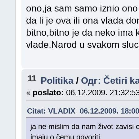
ono,ja sam samo iznio ono 
da li je ova ili ona vlada d
bitno,bitno je da neko ima k
vlade.Narod u svakom slu
11
Politika
/
Одг: Četiri k
«
poslato:
06.12.2009. 21:32:53
Citat: VLADIX 06.12.2009. 18:0
ja ne mislim da nam život zavisi o
imaju o čemu govoriti.