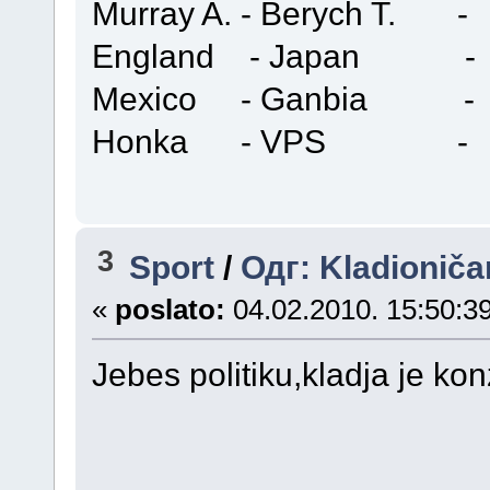
Murray A. - Berych T
England - Japan 
Mexico - Ganbia 
Honka - VPS - 
3
Sport
/
Одг: Kladioniča
«
poslato:
04.02.2010. 15:50:39
Jebes politiku,kladja je kon