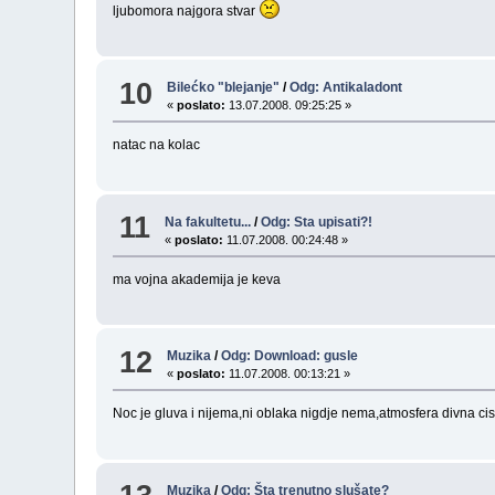
ljubomora najgora stvar
10
Bilećko "blejanje"
/
Odg: Antikaladont
«
poslato:
13.07.2008. 09:25:25 »
natac na kolac
11
Na fakultetu...
/
Odg: Sta upisati?!
«
poslato:
11.07.2008. 00:24:48 »
ma vojna akademija je keva
12
Muzika
/
Odg: Download: gusle
«
poslato:
11.07.2008. 00:13:21 »
Noc je gluva i nijema,ni oblaka nigdje nema,atmosfera divna cis
Muzika
/
Odg: Šta trenutno slušate?