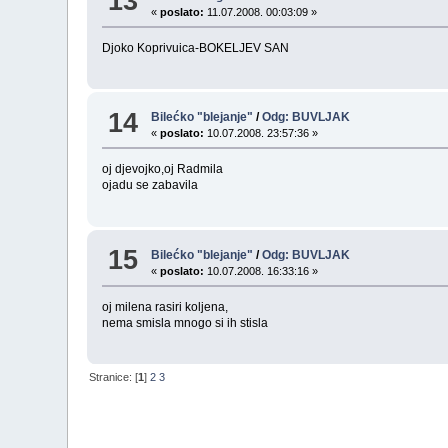
13
«
poslato:
11.07.2008. 00:03:09 »
Djoko Koprivuica-BOKELJEV SAN
14
Bilećko "blejanje"
/
Odg: BUVLJAK
«
poslato:
10.07.2008. 23:57:36 »
oj djevojko,oj Radmila
ojadu se zabavila
15
Bilećko "blejanje"
/
Odg: BUVLJAK
«
poslato:
10.07.2008. 16:33:16 »
oj milena rasiri koljena,
nema smisla mnogo si ih stisla
Stranice: [
1
]
2
3