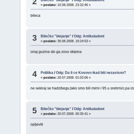
2
«
poslato:
10.09.2008. 23:32:46 »
bileca
3
Bilećko "blejanje"
/
Odg: Antikaladont
«
poslato:
30.08.2008. 19:24:53 »
onaj guzina sto ga zovu skipina
4
Politika
/
Odg: Da li ce Kosovo ikad biti nezavisno?
«
poslato:
20.07.2008. 01:03:06 »
ne sekiraj se hadzibegu,tako smo bili mirni i 95 u srebrnici,pa i
5
Bilećko "blejanje"
/
Odg: Antikaladont
«
poslato:
20.07.2008. 00:35:41 »
opljeviti