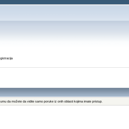
gistracija
umu da možete da vidite samo poruke iz onih oblasti kojima imate pristup.