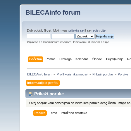
BILECAinfo forum
Dobrodošli,
Gost
. Molim vas
prijavite se
ili se
registrujte
.
Prijavite se korisničkim imenom, lozinkom i dužinom sesije
Početna
Pomoć
Pretraga
Kalendar
Članovi
Prijavljivanje
Re
BILECAinfo forum
»
Profil korisnika mocart
»
Prikaži poruke 
»
Poruke
Informacije o profilu
Prikaži poruke
Ovaj odeljak vam dozvoljava da vidite sve poruke ovog člana. Imajte na 
Poruke
Teme
Priložene datoteke