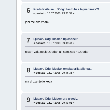
6
Predstavite se...
/
Odg: Zasto bas taj nadimak?!
«
poslato:
16.07.2008. 23:21:39 »
jebi me ako znam
7
Ljubav
/
Odg: Idealan tip osobe?!
«
poslato:
13.07.2008. 09:49:44 »
nisam vala nesto zgodan,ali sam zato nezgodan
8
Ljubav
/
Odg: Musko-zenska prijateljstva...
«
poslato:
13.07.2008. 09:46:33 »
ma druzenje je keva
9
Ljubav
/
Odg: Ljubomora u vezi...
«
poslato:
13.07.2008. 09:43:01 »