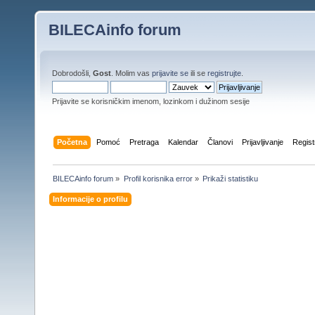
BILECAinfo forum
Dobrodošli,
Gost
. Molim vas
prijavite se
ili se
registrujte
.
Prijavite se korisničkim imenom, lozinkom i dužinom sesije
Početna
Pomoć
Pretraga
Kalendar
Članovi
Prijavljivanje
Regist
BILECAinfo forum
»
Profil korisnika error
»
Prikaži statistiku
Informacije o profilu