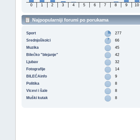
0
1
2
3
4
5
6
7
8
9
10
Najpopularniji forumi po porukama
Sport
277
Srednjoškolci
66
Muzika
45
Bilećko "blejanje"
42
Ljubav
32
Fotografije
14
BILEĆAinfo
9
Politika
8
Vicevi i šale
8
Muški kutak
8