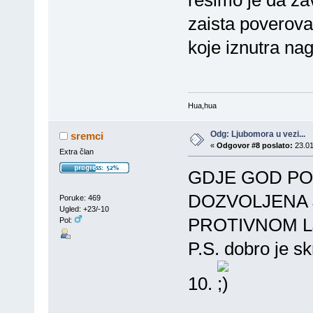
rešimo je da z
zaista poverovat
koje iznutra nagr
Hua,hua
Odg: Ljubomora u vezi...
sremci
«
Odgovor #8 poslato:
23.01
Extra član
GDJE GOD PO
DOZVOLJENA 
Poruke: 469
Ugled: +23/-10
PROTIVNOM L
Pol:
P.S. dobro je sk
10.