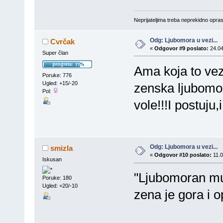
Neprijateljima treba neprekidno oprasta
Odg: Ljubomora u vezi...
Cvrčak
«
Odgovor #9 poslato:
24.04
Super član
Ama koja to vez
Poruke: 776
Ugled: +15/-20
zenska ljubomo
Pol:
vole!!!I postuju,
Odg: Ljubomora u vezi...
smizla
«
Odgovor #10 poslato:
11.0
Iskusan
"Ljubomoran mus
Poruke: 180
Ugled: +20/-10
zena je gora i o