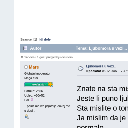
Stranice: [
1
]
Idi dole
Autor
Tema: Ljubomora u vezi...
0 članova i 1 gost pregledaju ovu temu.
Ljubomora u vezi...
Mare
«
poslato:
06.12.2007. 17:47:
Globalni moderator
Mega star
Znate na sta mi
Poruke: 2856
Ugled: +60/-52
Jeste li puno l
Pol:
Sta mislite o to
...pamti me k'o prijatelja-cuvaj me
u dusi...
Ja mislim da je
normale...