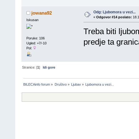
Odg: Ljubomora u vezi...
jowana92
«
Odgovor #14 poslato:
18.1
Iskusan
Treba biti ljub
Poruke: 106
predje ta granic
Ugled: +7/-10
Pol:
Stranice: [
1
]
Idi gore
BILECAinfo forum
»
Društvo
»
Ljubav
»
Ljubomora u vezi...