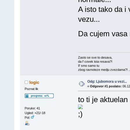
A isto tako da 
vezu...
Da cujem vasa 
Zasto se sve to desava,
da l' covek ista resava?!
Il' smo samo tu
zbog ravnoteze medju zvezdama?! ..
Odg: Ljubomora u vezi...
logic
«
Odgovor #1 poslato:
06.12
Poznat lik
to ti je aktuela
Poruke: 41
Ugled: +21/-18
Pol: