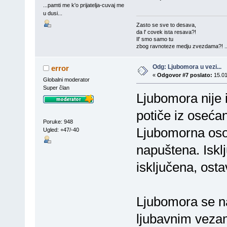
...pamti me k'o prijatelja-cuvaj me
u dusi...
Zasto se sve to desava,
da l' covek ista resava?!
Il' smo samo tu
zbog ravnoteze medju zvezdama?! ..
Odg: Ljubomora u vezi...
error
«
Odgovor #7 poslato:
15.01
Globalni moderator
Super član
Ljubomora nije 
potiče iz oseća
Poruke: 948
Ljubomorna osob
Ugled: +47/-40
napuštena. Isklj
isključena, ost
Ljubomora se na
ljubavnim vezam