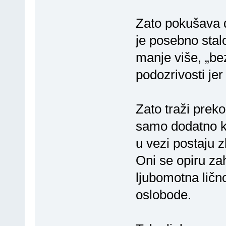
Zato pokušava d
je posebno stal
manje više, „bez
podozrivosti je
Zato traži preko
samo dodatno kv
u vezi postaju z
Oni se opiru za
ljubomotna lično
oslobode.