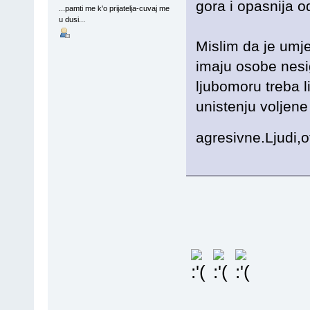
gora i opasnija o
...pamti me k'o prijatelja-cuvaj me
u dusi...
Mislim da je umj
imaju osobe nesi
ljubomoru treba li
unistenju voljen
agresivne.Ljudi,o