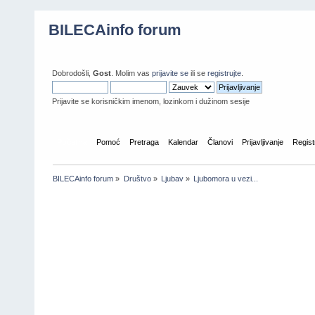
BILECAinfo forum
Dobrodošli,
Gost
. Molim vas
prijavite se
ili se
registrujte
.
Prijavite se korisničkim imenom, lozinkom i dužinom sesije
Početna
Pomoć
Pretraga
Kalendar
Članovi
Prijavljivanje
Regist
BILECAinfo forum
»
Društvo
»
Ljubav
»
Ljubomora u vezi...