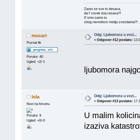
Zasto se sve to desava,
da l' covek ista resava?!
Il' smo samo tu
zbog ravnoteze medju zvezdama?! ..
Odg: Ljubomora u vezi...
mocart
«
Odgovor #12 poslato:
13.0
Poznat lik
Poruke: 40
Ugled: +2/-1
ljubomora najg
Odg: Ljubomora u vezi...
lola
«
Odgovor #13 poslato:
17.1
Novi na forumu
U malim kolicina
Poruke: 9
Ugled: +0/-0
izaziva katastro