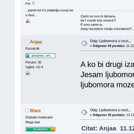
Pol:
...pamti me k'o prijatelja-cuvaj me
u dusi...
Zasto se sve to desava,
da l' covek ista resava?!
Il' smo samo tu
zbog ravnoteze medju zvezdama?! ..
Odg: Ljubomora u vezi...
Anjaa
«
Odgovor #4 poslato:
11.12
Poznat lik
A ko bi drugi i
Poruke: 30
Ugled: +2/-4
Jesam ljubomor
ljubomora moze
Odg: Ljubomora u vezi...
Mare
«
Odgovor #5 poslato:
13.12
Globalni moderator
Mega star
Citat: Anjaa 11.1