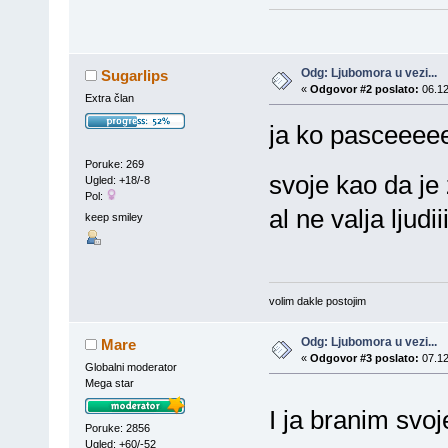
"B
Odg: Ljubomora u vezi...
Sugarlips
«
Odgovor #2 poslato:
06.12
Extra član
ja ko pasceeee
Poruke: 269
svoje kao da je
Ugled: +18/-8
Pol:
al ne valja ljudi
keep smiley
volim dakle postojim
Odg: Ljubomora u vezi...
Mare
«
Odgovor #3 poslato:
07.12
Globalni moderator
Mega star
I ja branim svoj
Poruke: 2856
Ugled: +60/-52