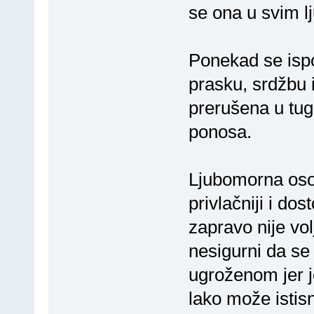
se ona u svim 
Ponekad se ispo
prasku, srdžbu 
prerušena u tug
ponosa.
Ljubomorna oso
privlačniji i dos
zapravo nije vol
nesigurni da se
ugroženom jer j
lako može istisn