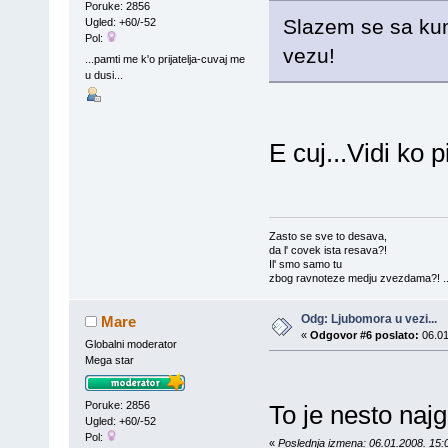
Poruke: 2856
Slazem se sa ku
Ugled: +60/-52
Pol:
vezu!
...pamti me k'o prijatelja-cuvaj me
u dusi...
E cuj...Vidi ko 
Zasto se sve to desava,
da l' covek ista resava?!
Il' smo samo tu
zbog ravnoteze medju zvezdama?! ..
Odg: Ljubomora u vezi...
Mare
«
Odgovor #6 poslato:
06.01
Globalni moderator
Mega star
Poruke: 2856
To je nesto najgore
Ugled: +60/-52
Pol:
«
Poslednja izmena: 06.01.2008. 15: