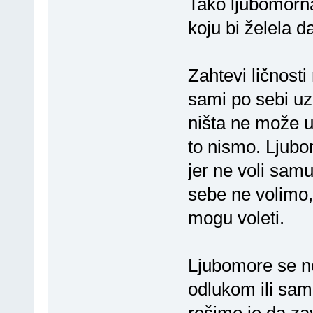
Tako ljubomorn
koju bi želela d
Zahtevi ličnost
sami po sebi uza
ništa ne može u
to nismo. Ljubo
jer ne voli samu
sebe ne volimo,
mogu voleti.
Ljubomore se n
odlukom ili sam