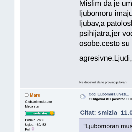
Mislim da je um
ljubomoru imaj
ljubav,a patolos
psihijatra,jer v
osobe.cesto su 
agresivne.Ljudi,
Ne doozvoli da te provincija kvari
Odg: Ljubomora u vezi...
Mare
«
Odgovor #11 poslato:
11.0
Globalni moderator
Mega star
Citat: smizla 11.
Poruke: 2856
"Ljubomoran musk
Ugled: +60/-52
Pol: