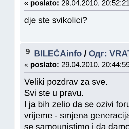
«
poslato:
29.04.2010. 20:52:21
dje ste svikolici?
9
BILEĆAinfo
/
Одг: VRA
«
poslato:
29.04.2010. 20:44:59
Veliki pozdrav za sve.
Svi ste u pravu.
I ja bih zelio da se ozivi f
vrijeme - smjena generacija.
se samounistimo i da damo