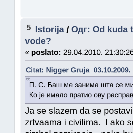
5
Istorija
/
Одг: Od kuda t
vode?
«
poslato:
29.04.2010. 21:30:26
Citat: Nigger Gruja 03.10.2009.
П. С. Баш ме занима шта се м
Ко је имало пратио ову распр
Ja se slazem da se postavi
zrtvaama i civilima. I ako 