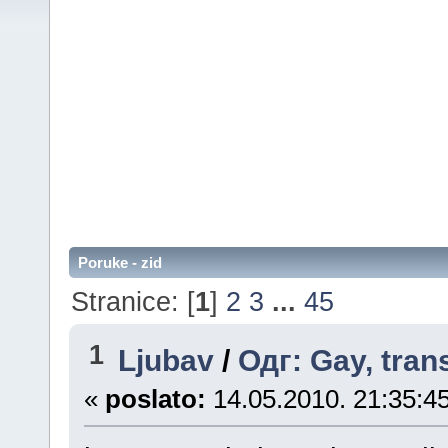
Poruke - zid
Stranice: [
1
]
2
3
...
45
1
Ljubav
/
Одг: Gay, tran
«
poslato:
14.05.2010. 21:35:45