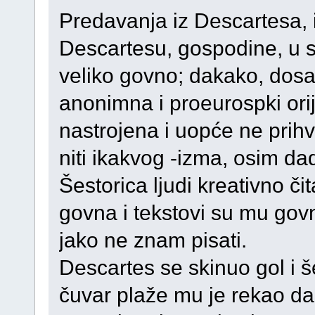
Predavanja iz Descartesa, i
Descartesu, gospodine, u s
veliko govno; dakako, dos
anonimna i proeurospki ori
nastrojena i uopće ne prihv
niti ikakvog -izma, osim d
Šestorica ljudi kreativno č
govna i tekstovi su mu govn
jako ne znam pisati.
Descartes se skinuo gol i 
čuvar plaže mu je rekao da 