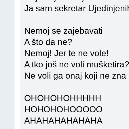
Ja sam sekretar Ujedinjenih
Nemoj se zajebavati
A što da ne?
Nemoj! Jer te ne vole!
A tko još ne voli mušketira
Ne voli ga onaj koji ne zna 
OHOHOHOHHHHH
HOHOHOHOOOOO
AHAHAHAHAHAHA