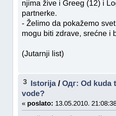
njima žive i Greeg (12) i 
partnerke.
- Želimo da pokažemo svet
mogu biti zdrave, srećne i 
(Jutarnji list)
3
Istorija
/
Одг: Od kuda t
vode?
«
poslato:
13.05.2010. 21:08:38