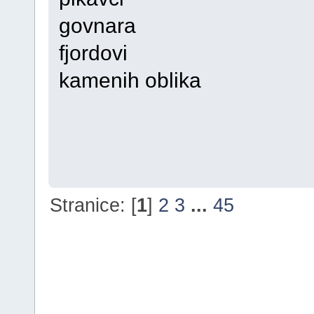
govnara
fjordovi
kamenih oblika
Stranice: [
1
]
2
3
...
45