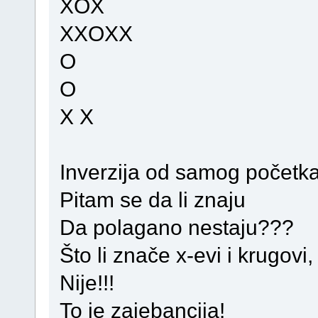
XOX
XXOXX
O
O
X X
Inverzija od samog početk
Pitam se da li znaju
Da polagano nestaju???
Što li znače x-evi i krugovi, 
Nije!!!
To je zajebancija!