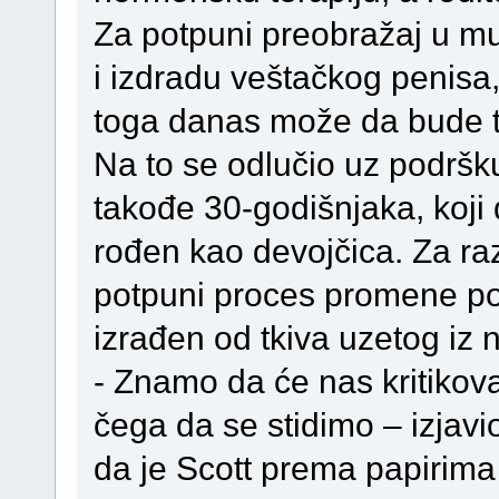
Za potpuni preobražaj u mu
i izdradu veštačkog penisa,
toga danas može da bude 
Na to se odlučio uz podrš
takođe 30-godišnjaka, koji 
rođen kao devojčica. Za ra
potpuni proces promene pol
izrađen od tkiva uzetog iz
- Znamo da će nas kritikov
čega da se stidimo – izjavi
da je Scott prema papirima 