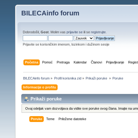
BILECAinfo forum
Dobrodošli,
Gost
. Molim vas
prijavite se
ili se
registrujte
.
Prijavite se korisničkim imenom, lozinkom i dužinom sesije
Početna
Pomoć
Pretraga
Kalendar
Članovi
Prijavljivanje
Regist
BILECAinfo forum
»
Profil korisnika zid
»
Prikaži poruke 
»
Poruke
Informacije o profilu
Prikaži poruke
Ovaj odeljak vam dozvoljava da vidite sve poruke ovog člana. Imajte na umu
Poruke
Teme
Priložene datoteke