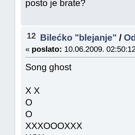
posto je brate?
12
Bilećko "blejanje"
/
Od
«
poslato:
10.06.2009. 02:50:12
Song ghost
X X
O
O
XXXOOOXXX