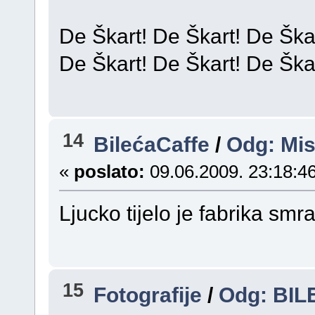
De Škart! De Škart! De Ška
De Škart! De Škart! De Ška
14
BilećaCaffe
/
Odg: Mi
«
poslato:
09.06.2009. 23:18:46
Ljucko tijelo je fabrika smr
15
Fotografije
/
Odg: BIL