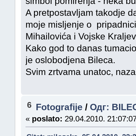
simbol pomirenja - neka bu
A pretpostavljam takodje da
moje misljenje o pripadnic
Mihailovića i Vojske Kraljev
Kako god to danas tumacio 
je oslobodjena Bileca.
Svim zrtvama unatoc, nazal
6
Fotografije
/
Одг: BILEC
«
poslato:
29.04.2010. 21:07:07