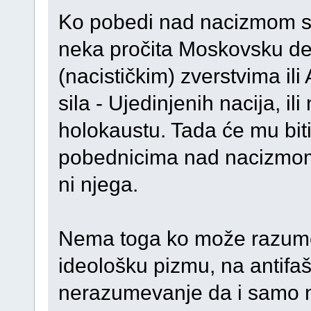
Ko pobedi nad nacizmom st
neka pročita Moskovsku dek
(nacističkim) zverstvima ili 
sila - Ujedinjenih nacija, il
holokaustu. Tada će mu bit
pobednicima nad nacizmom 
ni njega.
Nema toga ko može razume
ideološku pizmu, na antifaši
nerazumevanje da i samo 