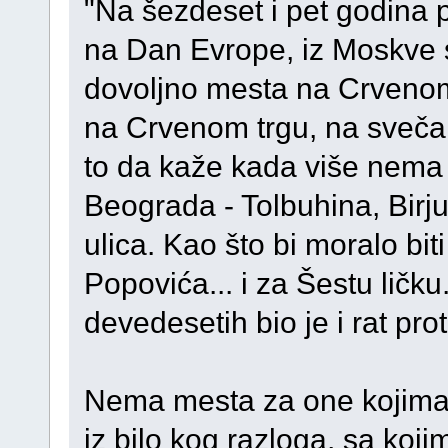
"Na šezdeset i pet godina
na Dan Evrope, iz Moskve
dovoljno mesta na Crvenom 
na Crvenom trgu, na svečan
to da kaže kada više nema 
Beograda - Tolbuhina, Birju
ulica. Kao što bi moralo bi
Popovića... i za Šestu ličku.
devedesetih bio je i rat pro
Nema mesta za one kojima s
iz bilo kog razloga, sa koj