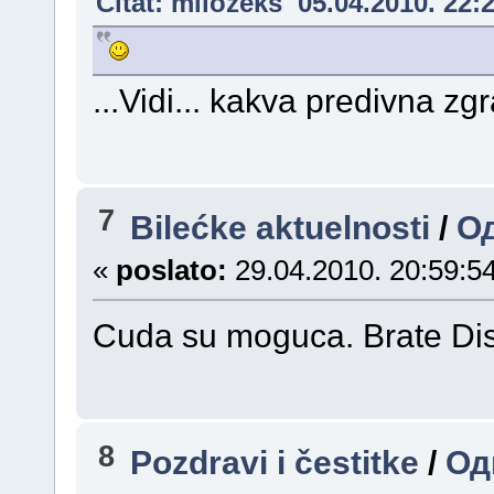
Citat: milozeks 05.04.2010. 22:
...Vidi... kakva predivna zgr
7
Bilećke aktuelnosti
/
Од
«
poslato:
29.04.2010. 20:59:54
Cuda su moguca. Brate Di
8
Pozdravi i čestitke
/
Од