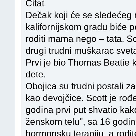
Citat
Dečak koji će se sledećeg 
kalifornijskom gradu biće 
roditi mama nego – tata. S
drugi trudni muškarac svet
Prvi je bio Thomas Beatie k
dete.
Obojica su trudni postali za
kao devojčice. Scott je rođ
godina prvi put shvatio kak
ženskom telu", sa 16 godina
hormonsku terapiju, a roditel