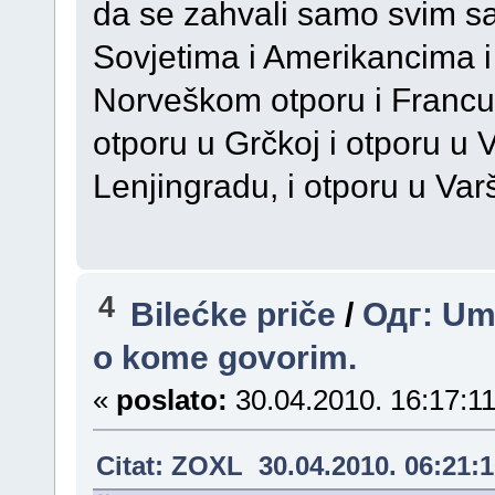
da se zahvali samo svim sa
Sovjetima i Amerikancima i
Norveškom otporu i Francu
otporu u Grčkoj i otporu u 
Lenjingradu, i otporu u Varš
4
Bilećke priče
/
Одг: Umr
o kome govorim.
«
poslato:
30.04.2010. 16:17:11
Citat: ZOXL 30.04.2010. 06:21: