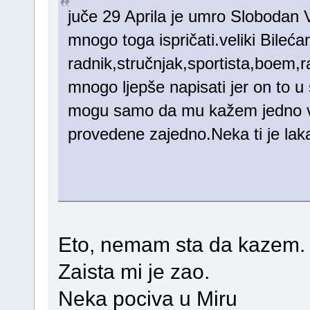
juče 29 Aprila je umro Slobodan 
mnogo toga ispričati.veliki Bilećan
radnik,stručnjak,sportista,boem,rat
mnogo ljepše napisati jer on to 
mogu samo da mu kažem jedno ve
provedene zajedno.Neka ti je laka
Eto, nemam sta da kazem.
Zaista mi je zao.
Neka pociva u Miru