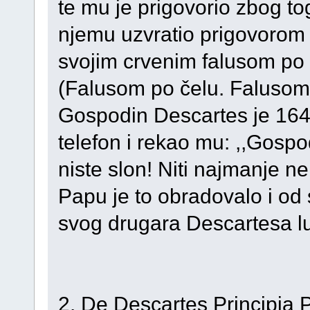
te mu je prigovorio zbog to
njemu uzvratio prigovorom i
svojim crvenim falusom po 
(Falusom po čelu. Falusom p
Gospodin Descartes je 16
telefon i rekao mu: ,,Gosp
niste slon! Niti najmanje ne 
Papu je to obradovalo i od 
svog drugara Descartesa lu
2. De Descartes Principia 