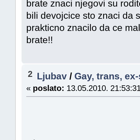
brate znaci njegovi su rodit
bili devojcice sto znaci da
prakticno znacilo da ce mal
brate!!
2
Ljubav
/
Gay, trans, ex
«
poslato:
13.05.2010. 21:53:31