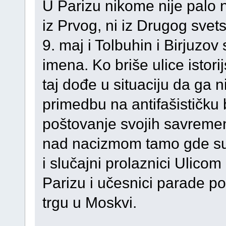
U Parizu nikome nije palo 
iz Prvog, ni iz Drugog svets
9. maj i Tolbuhin i Birjuzov s
imena. Ko briše ulice istor
taj dođe u situaciju da ga 
primedbu na antifašističku
poštovanje svojih savremen
nad nacizmom tamo gde su i
i slučajni prolaznici Ulicom
Parizu i učesnici parade
trgu u Moskvi.