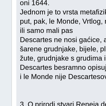
oni 1644.
Jednom je to vrsta metafizik
put, pak, le Monde, Vrtlog, 
ili samo mali pas
Descartes ne nosi gaćice, a
šarene grudnjake, bijele, p
žute, grudnjake s grudima i
Descartes besramno opisuje
i le Monde nije Descartes
3. O prirodi stvari Reneja d