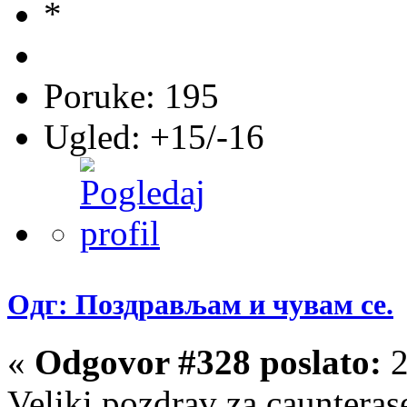
Poruke: 195
Ugled: +15/-16
Одг: Поздрављам и чувам се.
«
Odgovor #328 poslato:
2
Veliki pozdrav za caunteras