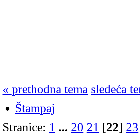
« prethodna tema
sledeća t
Štampaj
Stranice:
1
...
20
21
[
22
]
23