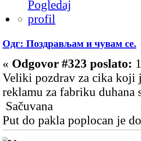
Одг: Поздрављам и чувам се.
«
Odgovor #323 poslato:
1
Veliki pozdrav za cika koj
reklamu za fabriku duhana 
Sačuvana
Put do pakla poplocan je d