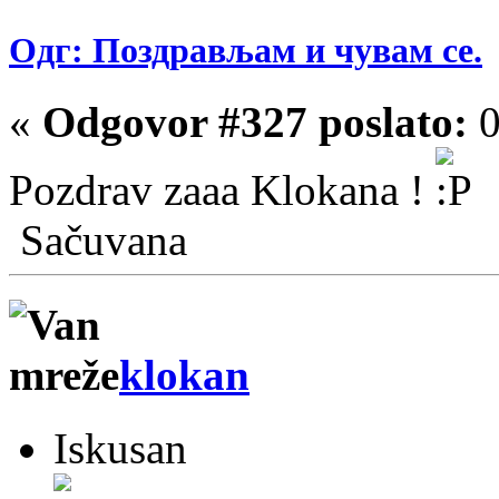
Одг: Поздрављам и чувам се.
«
Odgovor #327 poslato:
0
Pozdrav zaaa Klokana !
Sačuvana
klokan
Iskusan