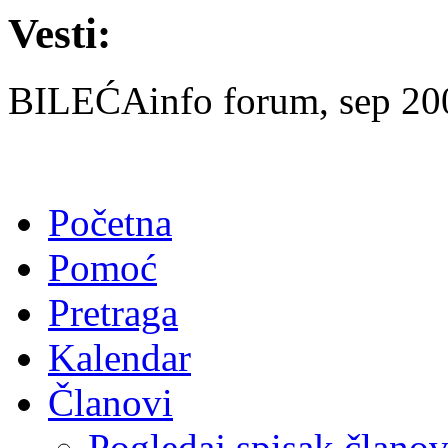
Vesti:
BILEĆAinfo forum, sep 2007
Početna
Pomoć
Pretraga
Kalendar
Članovi
Pogledaj spisak člano