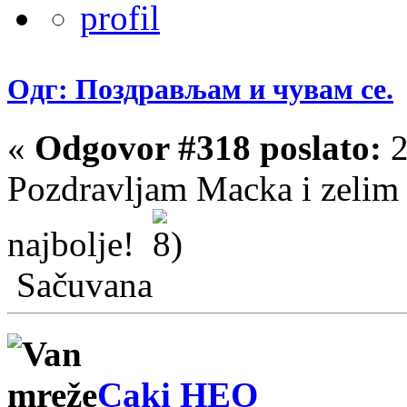
Одг: Поздрављам и чувам се.
«
Odgovor #318 poslato:
2
Pozdravljam Macka i zelim 
najbolje!
Sačuvana
Caki HEO