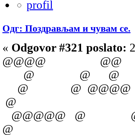
Одг: Поздрављам и чувам се.
«
Odgovor #321 poslato:
2
@@@@ 
@ @ @ 
@ @ @@@
@
@@@@@ 
@