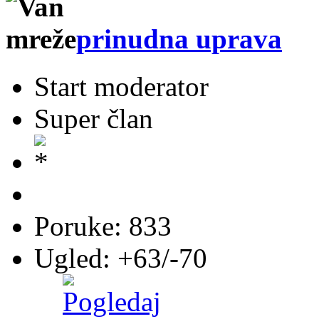
prinudna uprava
Start moderator
Super član
Poruke: 833
Ugled: +63/-70