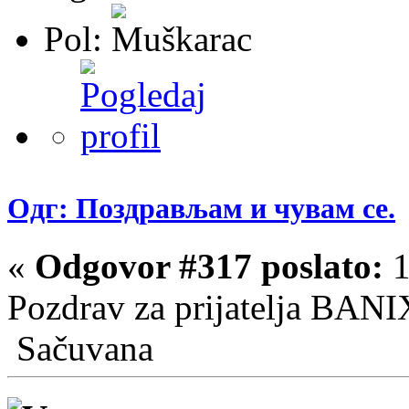
Pol:
Одг: Поздрављам и чувам се.
«
Odgovor #317 poslato:
1
Pozdrav za prijatelja BA
Sačuvana