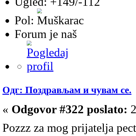
Ugled: +149/-112
Pol:
Forum je naš
Одг: Поздрављам и чувам се.
«
Odgovor #322 poslato:
2
Pozzz za mog prijatelja pec