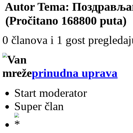
Autor
Tema: Поздрављам
(Pročitano 168800 puta)
0 članova i 1 gost pregleda
prinudna uprava
Start moderator
Super član