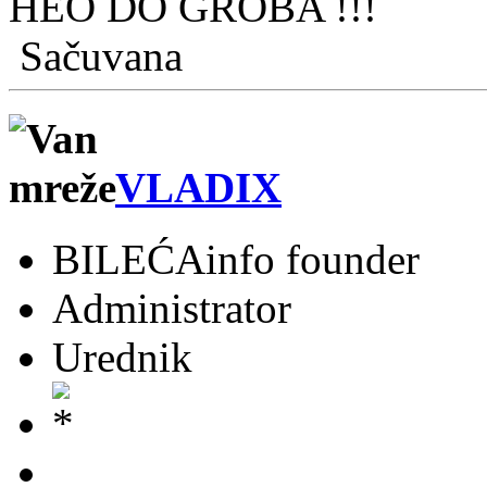
HEO DO GROBA !!!
Sačuvana
VLADIX
BILEĆAinfo founder
Administrator
Urednik