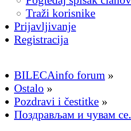
Traži korisnike
Prijavljivanje
Registracija
BILECAinfo forum
»
Ostalo
»
Pozdravi i čestitke
»
Поздрављам и чувам се