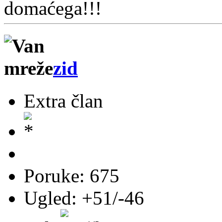
domaćega!!!
zid
Extra član
Poruke: 675
Ugled: +51/-46