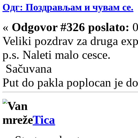
Одг: Поздрављам и чувам се.
«
Odgovor #326 poslato:
0
Veliki pozdrav za druga exp
p.s. Naleti malo cesce.
Sačuvana
Put do pakla poplocan je d
Tica