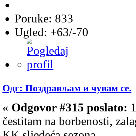
Poruke: 833
Ugled: +63/-70
Одг: Поздрављам и чувам се.
«
Odgovor #315 poslato:
1
čestitam na borbenosti, zal
KK sljedeća sezona