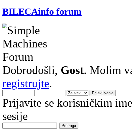
BILECAinfo forum
Dobrodošli,
Gost
. Molim v
registrujte
.
Prijavite se korisničkim i
sesije