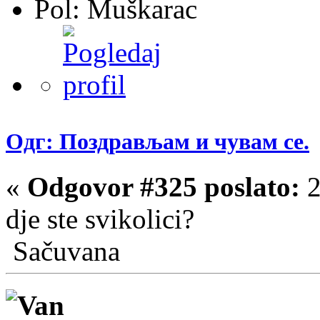
Pol:
Одг: Поздрављам и чувам се.
«
Odgovor #325 poslato:
2
dje ste svikolici?
Sačuvana