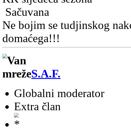
Sačuvana
Ne bojim se tudjinskog nako
domaćega!!!
S.A.F.
Globalni moderator
Extra član