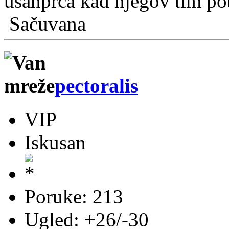
ušanprca kad njegov tim po
Sačuvana
pectoralis
VIP
Iskusan
Poruke: 213
Ugled: +26/-30