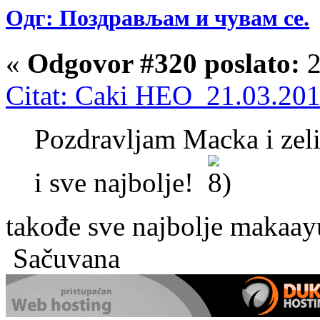
Одг: Поздрављам и чувам се.
«
Odgovor #320 poslato:
2
Citat: Caki HEO 21.03.201
Pozdravljam Macka i zel
i sve najbolje!
takođe sve najbolje makaay
Sačuvana