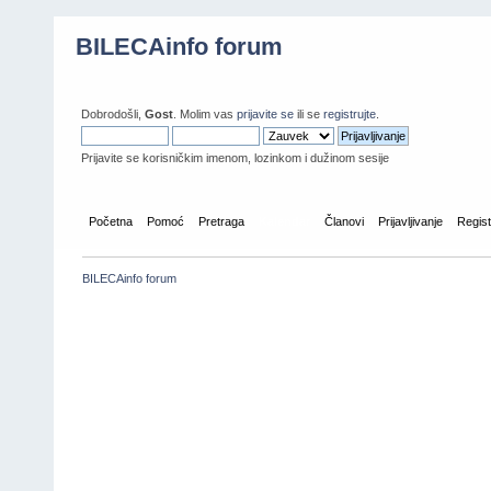
BILECAinfo forum
Dobrodošli,
Gost
. Molim vas
prijavite se
ili se
registrujte
.
Prijavite se korisničkim imenom, lozinkom i dužinom sesije
Početna
Pomoć
Pretraga
Kalendar
Članovi
Prijavljivanje
Regist
BILECAinfo forum