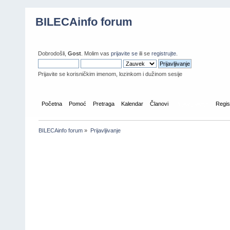
BILECAinfo forum
Dobrodošli,
Gost
. Molim vas
prijavite se
ili se
registrujte
.
Prijavite se korisničkim imenom, lozinkom i dužinom sesije
Početna
Pomoć
Pretraga
Kalendar
Članovi
Prijavljivanje
Regis
BILECAinfo forum
»
Prijavljivanje