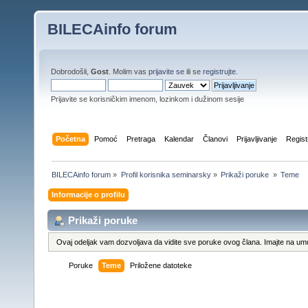
BILECAinfo forum
Dobrodošli,
Gost
. Molim vas
prijavite se
ili se
registrujte
.
Prijavite se korisničkim imenom, lozinkom i dužinom sesije
Početna
Pomoć
Pretraga
Kalendar
Članovi
Prijavljivanje
Regist
BILECAinfo forum
»
Profil korisnika seminarsky
»
Prikaži poruke 
»
Teme
Informacije o profilu
Prikaži poruke
Ovaj odeljak vam dozvoljava da vidite sve poruke ovog člana. Imajte na umu
Poruke
Teme
Priložene datoteke