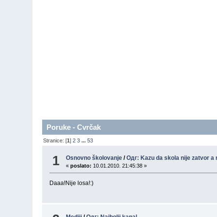
Poruke - Cvrčak
Stranice: [
1
]
2
3
...
53
1
Osnovno školovanje
/
Одг: Kazu da skola nije zatvor a mi
«
poslato:
10.01.2010. 21:45:38 »
Daaa!Nije losa!:)
Mediji
/
Одг: Najbolji kanal