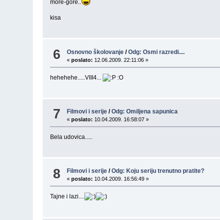
more-gore..
kisa
6
Osnovno školovanje
/
Odg: Osmi razredi....
«
poslato:
12.06.2009. 22:11:06 »
hehehehe.....VIII4...
:O
7
Filmovi i serije
/
Odg: Omiljena sapunica
«
poslato:
10.04.2009. 16:58:07 »
Bela udovica.....
8
Filmovi i serije
/
Odg: Koju seriju trenutno pratite?
«
poslato:
10.04.2009. 16:56:49 »
Tajne i lazi....