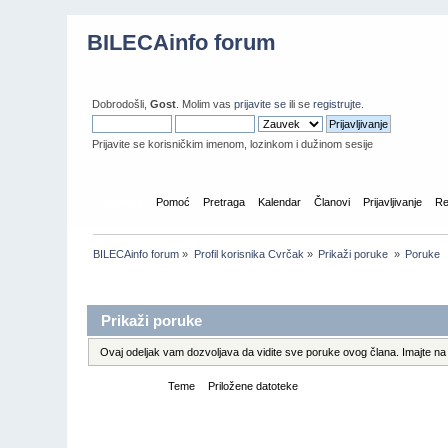
BILECAinfo forum
Dobrodošli,
Gost
. Molim vas
prijavite se
ili se
registrujte
.
Prijavite se korisničkim imenom, lozinkom i dužinom sesije
Početna
Pomoć
Pretraga
Kalendar
Članovi
Prijavljivanje
Re
BILECAinfo forum
»
Profil korisnika Cvrčak
»
Prikaži poruke 
»
Poruke
Informacije o profilu
Prikaži poruke
Ovaj odeljak vam dozvoljava da vidite sve poruke ovog člana. Imajte na 
Poruke
Teme
Priložene datoteke