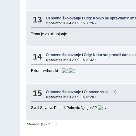
13
Osnovno školovanje
/
Odg: Koliko ne opravdanih im
«
poslato:
08.04.2009. 15:50:26 »
Tema je za uklanjanje...
14
Osnovno školovanje
/
Odg: Kako ste proveli dan u s
«
poslato:
08.04.2009. 15:49:32 »
Extra....wrhunski....
15
Osnovno školovanje
/
Osnovne skole.....:)
«
poslato:
08.04.2009. 15:45:28 »
Sveti Sava vs Petar II Petrovic Njegos??
Stranice: [
1
]
2
3
...
53