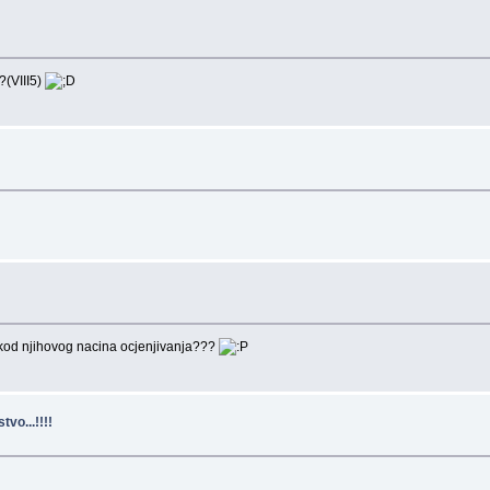
?(VIII5)
li kod njihovog nacina ocjenjivanja???
vo...!!!!