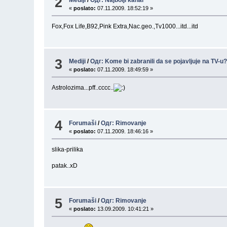
2
«
poslato:
07.11.2009. 18:52:19 »
Fox,Fox Life,B92,Pink Extra,Nac.geo.,Tv1000...itd...itd
3
Mediji
/
Одг: Kome bi zabranili da se pojavljuje na TV-u
«
poslato:
07.11.2009. 18:49:59 »
Astrolozima...pff..cccc..
4
Forumaši
/
Одг: Rimovanje
«
poslato:
07.11.2009. 18:46:16 »
slika-prilika
patak..xD
5
Forumaši
/
Одг: Rimovanje
«
poslato:
13.09.2009. 10:41:21 »