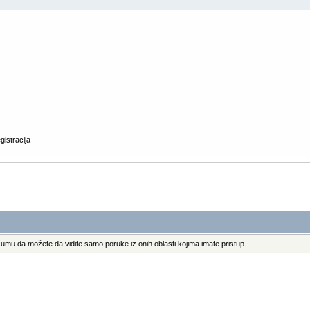
gistracija
umu da možete da vidite samo poruke iz onih oblasti kojima imate pristup.