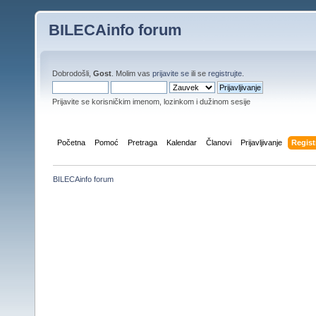
BILECAinfo forum
Dobrodošli,
Gost
. Molim vas
prijavite se
ili se
registrujte
.
Prijavite se korisničkim imenom, lozinkom i dužinom sesije
Početna
Pomoć
Pretraga
Kalendar
Članovi
Prijavljivanje
Regist
BILECAinfo forum