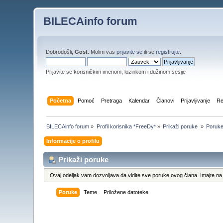
BILECAinfo forum
Dobrodošli,
Gost
. Molim vas
prijavite se
ili se
registrujte
.
Prijavite se korisničkim imenom, lozinkom i dužinom sesije
Početna
Pomoć
Pretraga
Kalendar
Članovi
Prijavljivanje
Re
BILECAinfo forum
»
Profil korisnika *FreeDy*
»
Prikaži poruke 
»
Poruk
Informacije o profilu
Prikaži poruke
Ovaj odeljak vam dozvoljava da vidite sve poruke ovog člana. Imajte na 
Poruke
Teme
Priložene datoteke