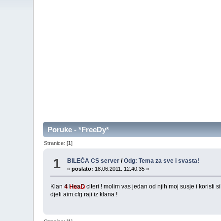
Poruke - *FreeDy*
Stranice: [
1
]
1
BILEĆA CS server
/
Odg: Tema za sve i svasta!
«
poslato:
18.06.2011. 12:40:35 »
Klan
4 HeaD
citeri ! molim vas jedan od njih moj susje i koristi sil
djeli aim.cfg raji iz klana !