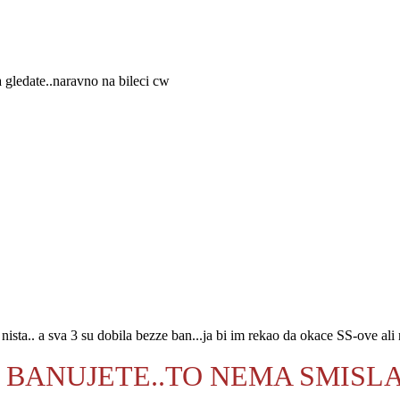
da gledate..naravno na bileci cw
u nista.. a sva 3 su dobila bezze ban...ja bi im rekao da okace SS-ove a
 BANUJETE..TO NEMA SMISL