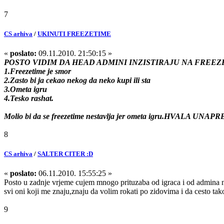
7
CS arhiva
/
UKINUTI FREEZETIME
«
poslato:
09.11.2010. 21:50:15 »
POSTO VIDIM DA HEAD ADMINI INZISTIRAJU NA FREEZE
1.Freezetime je smor
2.Zasto bi ja cekao nekog da neko kupi ili sta
3.Ometa igru
4.Tesko rashat.
Molio bi da se freezetime nestavlja jer ometa igru.HVALA UNAP
8
CS arhiva
/
SALTER CITER :D
«
poslato:
06.11.2010. 15:55:25 »
Posto u zadnje vrjeme cujem mnogo prituzaba od igraca i od admina na
svi oni koji me znaju,znaju da volim rokati po zidovima i da cesto tak
9