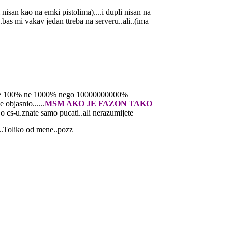
isan kao na emki pistolima)....i dupli nisan na
bas mi vakav jedan ttreba na serveru..ali..(ima
k je ne 100% ne 1000% nego 10000000000%
 objasnio......
MSM AKO JE FAZON TAKO
-u.znate samo pucati..ali nerazumijete
...Toliko od mene..pozz