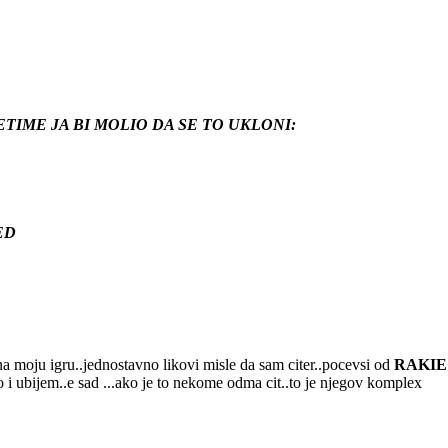
TIME JA BI MOLIO DA SE TO UKLONI:
RED
 moju igru..jednostavno likovi misle da sam citer..pocevsi od
RAKIE
o i ubijem..e sad ...ako je to nekome odma cit..to je njegov komplex