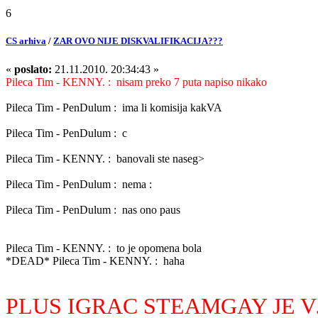
6
CS arhiva
/
ZAR OVO NIJE DISKVALIFIKACIJA???
«
poslato:
21.11.2010. 20:34:43 »
Pileca Tim - KENNY. : nisam preko 7 puta napiso nikako
Pileca Tim - PenDulum : ima li komisija kakVA
Pileca Tim - PenDulum : c
Pileca Tim - KENNY. : banovali ste naseg>
Pileca Tim - PenDulum : nema :
Pileca Tim - PenDulum : nas ono paus
Pileca Tim - KENNY. : to je opomena bola
*DEAD* Pileca Tim - KENNY. : haha
PLUS IGRAC STEAMGAY JE 