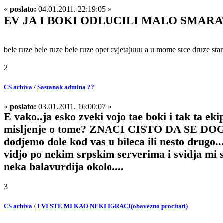
«
poslato:
04.01.2011. 22:19:05 »
EV JA I BOKI ODLUCILI MALO SMAR
bele ruze bele ruze bele ruze opet cvjetajuuu a u mome srce druze sta
2
CS arhiva
/
Sastanak admina ??
«
poslato:
03.01.2011. 16:00:07 »
E vako..ja esko zveki vojo tae boki i tak ta ek
misljenje o tome? ZNACI CISTO DA SE DO
dodjemo dole kod vas u bileca ili nesto 
vidjo po nekim srpskim serverima i svidja
neka balavurdija okolo....
3
CS arhiva
/
I VI STE MI KAO NEKI IGRACI(obavezno procitati)