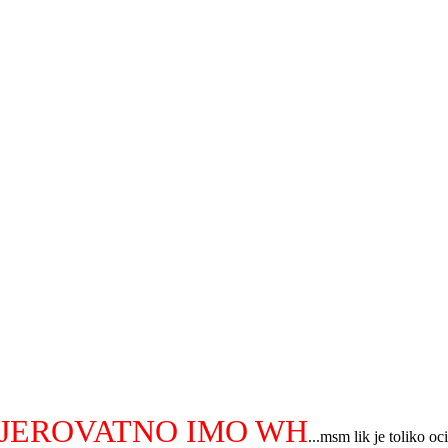
VJEROVATNO IMO WH
...msm lik je toliko oci