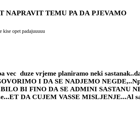
AT NAPRAVIT TEMU PA DA PJEVAMO
re kise opet padajuuuuu
ipa vec duze vrjeme planiramo neki sastanak..da
GOVORIMO I DA SE NADJEMO NEGDE,..Npr mi
drugo...BILO BI FINO DA SE ADMINI SASTANU 
 mi se...ET DA CUJEM VASSE MISLJENJE...Al s