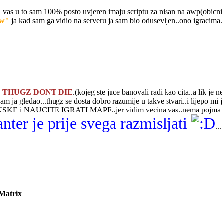
 vas u to sam 100% posto uvjeren imaju scriptu za nisan na awp(obicni n
ow"
ja kad sam ga vidio na serveru ja sam bio odusevljen..ono igracima..
k
THUGZ DONT DIE
.(kojeg ste juce banovali radi kao cita..a li
sam ja gledao...thugz se dosta dobro razumije u takve stvari..i lijepo mi je
KE i NAUCITE IGRATI MAPE..jer vidim vecina vas..nema pojma o cs
anter je prije svega razmisljati
..
 Matrix