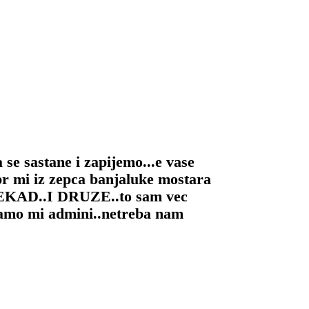
 se sastane i zapijemo...e vase
 iz zepca banjaluke mostara
NEKAD..I DRUZE..to sam vec
amo mi admini..netreba nam