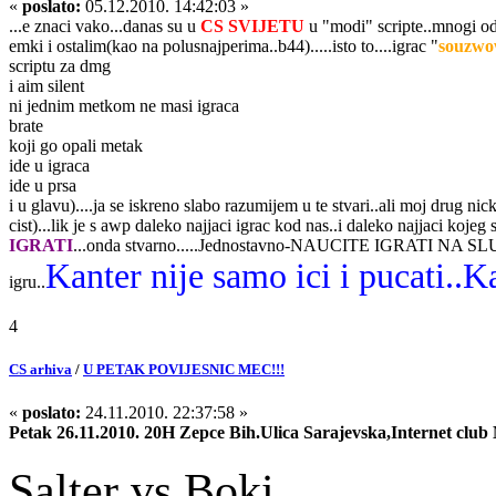
«
poslato:
05.12.2010. 14:42:03 »
...e znaci vako...danas su u
CS SVIJETU
u "modi" scripte..mnogi od
emki i ostalim(kao na polusnajperima..b44).....isto to....igrac "
souzw
scriptu za dmg
i aim silent
ni jednim metkom ne masi igraca
brate
koji go opali metak
ide u igraca
ide u prsa
i u glavu)....ja se iskreno slabo razumijem u te stvari..ali moj drug nic
cist)...lik je s awp daleko najjaci igrac kod nas..i daleko najjaci kojeg 
IGRATI
...onda stvarno.....Jednostavno-NAUCITE IGRATI NA SLUS
Kanter nije samo ici i pucati..K
igru..
4
CS arhiva
/
U PETAK POVIJESNIC MEC!!!
«
poslato:
24.11.2010. 22:37:58 »
Petak 26.11.2010. 20H Zepce Bih.Ulica Sarajevska,Internet club
Salter vs Boki