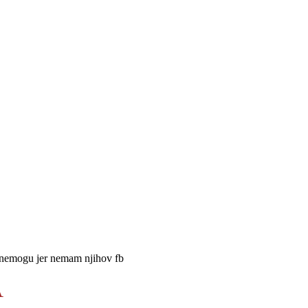
li nemogu jer nemam njihov fb
A