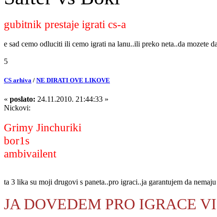
gubitnik prestaje igrati cs-a
e sad cemo odluciti ili cemo igrati na lanu..ili preko neta..da mozete 
5
CS arhiva
/
NE DIRATI OVE LIKOVE
«
poslato:
24.11.2010. 21:44:33 »
Nickovi:
Grimy Jinchuriki
bor1s
ambivailent
ta 3 lika su moji drugovi s paneta..pro igraci..ja garantujem da nemaj
JA DOVEDEM PRO IGRACE VI