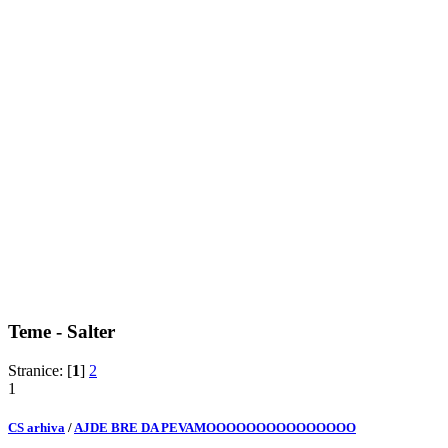
Teme - Salter
Stranice: [
1
]
2
1
CS arhiva
/
AJDE BRE DA PEVAMOOOOOOOOOOOOOOO