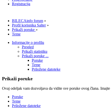
Registracija
BILECAinfo forum
»
Profil korisnika Salter
»
Prikaži poruke
»
Teme
Informacije o profilu
Pregled
Prikaži statistiku
Prikaži poruke ...
Poruke
Teme
Priložene datoteke
Prikaži poruke
Ovaj odeljak vam dozvoljava da vidite sve poruke ovog člana. Imajte 
Poruke
Teme
Priložene datoteke