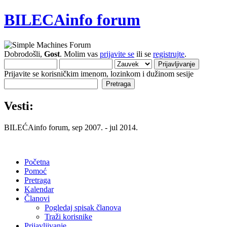
BILECAinfo forum
Dobrodošli,
Gost
. Molim vas
prijavite se
ili se
registrujte
.
Prijavite se korisničkim imenom, lozinkom i dužinom sesije
Vesti:
BILEĆAinfo forum, sep 2007. - jul 2014.
Početna
Pomoć
Pretraga
Kalendar
Članovi
Pogledaj spisak članova
Traži korisnike
Prijavljivanje