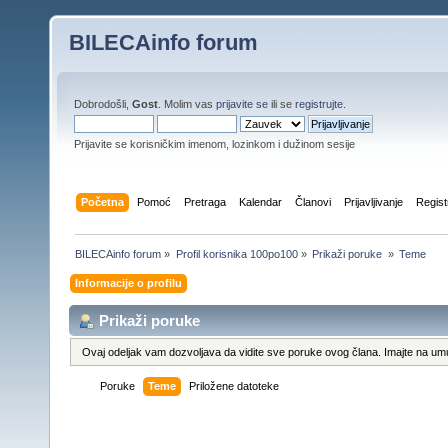
BILECAinfo forum
Dobrodošli,
Gost
. Molim vas
prijavite se
ili se
registrujte
.
Prijavite se korisničkim imenom, lozinkom i dužinom sesije
Početna
Pomoć
Pretraga
Kalendar
Članovi
Prijavljivanje
Regist
BILECAinfo forum
»
Profil korisnika 100po100
»
Prikaži poruke 
»
Teme
Informacije o profilu
Prikaži poruke
Ovaj odeljak vam dozvoljava da vidite sve poruke ovog člana. Imajte na umu
Poruke
Teme
Priložene datoteke