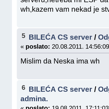
wh,kazem vam nekad je stv
5
BILEĆA CS server
/
Od
«
poslato:
20.08.2011. 14:56:09
Mislim da Neska ima wh
6
BILEĆA CS server
/
Od
admina.
«
poslato:
19.08.2011. 17:11:03