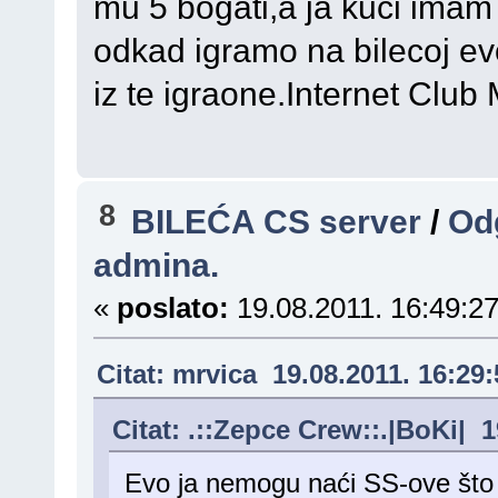
mu 5 bogati,a ja kuci imam 
odkad igramo na bilecoj ev
iz te igraone.Internet Clu
8
BILEĆA CS server
/
Od
admina.
«
poslato:
19.08.2011. 16:49:27
Citat: mrvica 19.08.2011. 16:29:
Citat: .::Zepce Crew::.|BoKi| 1
Evo ja nemogu naći SS-ove što m