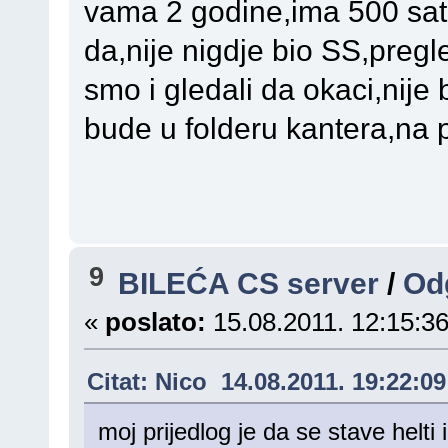
vama 2 godine,ima 500 sati,
da,nije nigdje bio SS,pregle
smo i gledali da okaci,nije
bude u folderu kantera,na 
9
BILEĆA CS server
/
Odg
«
poslato:
15.08.2011. 12:15:36
Citat: Nico 14.08.2011. 19:22:09
moj prijedlog je da se stave helti 