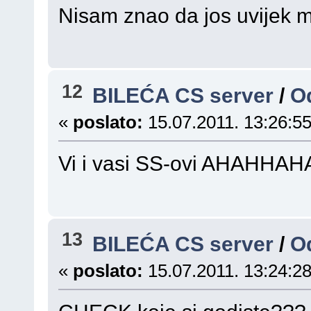
Nisam znao da jos uvijek 
12
BILEĆA CS server
/
O
«
poslato:
15.07.2011. 13:26:55
Vi i vasi SS-ovi AHAHH
13
BILEĆA CS server
/
Od
«
poslato:
15.07.2011. 13:24:28