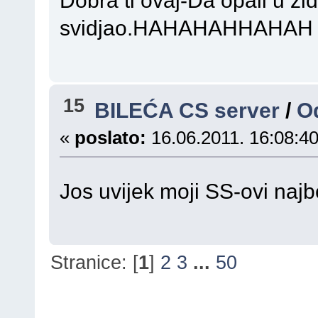
Dobra ti ovaj-Da opali u zid
svidjao.HAHAHAHHAHAH
15
BILEĆA CS server
/
O
«
poslato:
16.06.2011. 16:08:40
Jos uvijek moji SS-ovi najb
Stranice: [
1
]
2
3
...
50