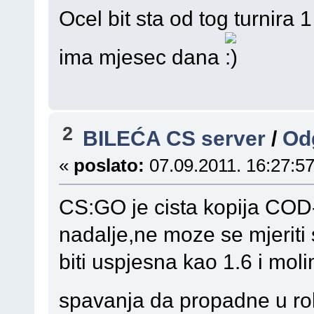
Ocel bit sta od tog turnira 
ima mjesec dana
2
BILEĆA CS server
/
Odg
«
poslato:
07.09.2011. 16:27:57
CS:GO je cista kopija COD
nadalje,ne moze se mjeriti 
biti uspjesna kao 1.6 i mol
spavanja da propadne u r