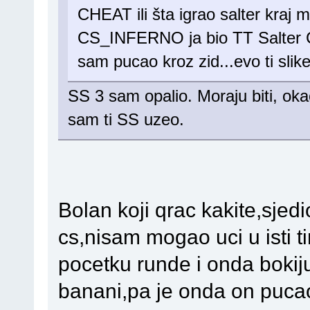
CHEAT ili šta igrao salter kraj
CS_INFERNO ja bio TT Salter CT
sam pucao kroz zid...evo ti sli
SS 3 sam opalio. Moraju biti, okac
sam ti SS uzeo.
Bolan koji qrac kakite,sjed
cs,nisam mogao uci u isti t
pocetku runde i onda bokij
banani,pa je onda on pucao 