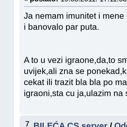
Ja nemam imunitet i mene 
i banovalo par puta.
A to u vezi igraone,da,to sm
uvijek,ali zna se ponekad,k
cekat ili trazit bla bla po m
igraoni,sta cu ja,ulazim na 
7
BILEĆA CS server
/
Od