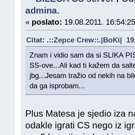
admina.
«
poslato:
19.08.2011. 16:54:25
Citat: .::Zepce Crew::.|BoKi| 19
Znam i vidio sam da si SLIKA
SS-ove...Ali kad ti kažem da sal
jbg...Jesam tražio od nekih na bil
da ga isprobam...
Plus Matesa je sjedio iza
odakle igrati CS nego iz ig