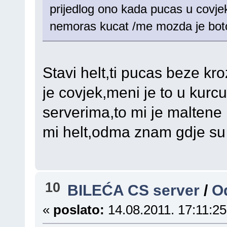
prijedlog ono kada pucas u covjek
nemoras kucat /me mozda je boto
Stavi helt,ti pucas beze kro
je covjek,meni je to u kur
serverima,to mi je malten
mi helt,odma znam gdje su
10
BILEĆA CS server
/
Od
«
poslato:
14.08.2011. 17:11:25