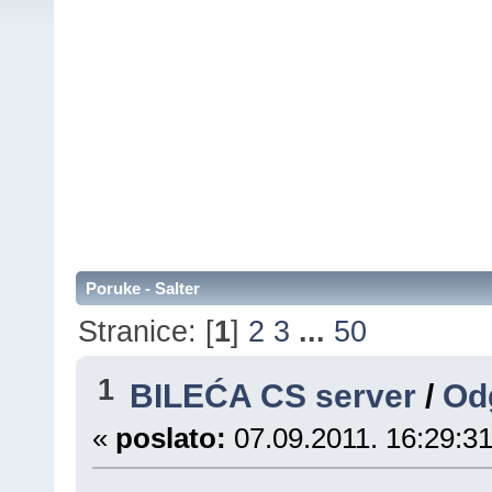
Poruke - Salter
Stranice: [
1
]
2
3
...
50
1
BILEĆA CS server
/
Odg
«
poslato:
07.09.2011. 16:29:31