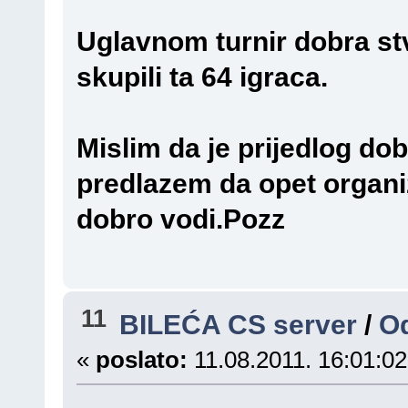
Uglavnom turnir dobra stv
skupili ta 64 igraca.
Mislim da je prijedlog doba
predlazem da opet organi
dobro vodi.Pozz
11
BILEĆA CS server
/
O
«
poslato:
11.08.2011. 16:01:02