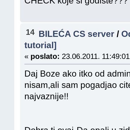
CHECK koje si godiste???
14
BILEĆA CS server
/
Od
tutorial]
«
poslato:
23.06.2011. 11:49:01
Daj Boze ako itko od admin
nisam,ali sam pogadjao cit
najvaznije!!