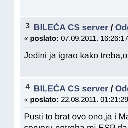
3
BILEĆA CS server
/
Odg
«
poslato:
07.09.2011. 16:26:17
Jedini ja igrao kako treba,ov
4
BILEĆA CS server
/
Od
«
poslato:
22.08.2011. 01:21:29
Pusti to brat ovo ono,ja i
serveru,netreba mi ESP da 