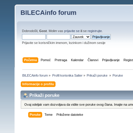
BILECAinfo forum
Dobrodošli,
Gost
. Molim vas
prijavite se
ili se
registrujte
.
Prijavite se korisničkim imenom, lozinkom i dužinom sesije
Početna
Pomoć
Pretraga
Kalendar
Članovi
Prijavljivanje
Regist
BILECAinfo forum
»
Profil korisnika Salter
»
Prikaži poruke 
»
Poruke
Informacije o profilu
Prikaži poruke
Ovaj odeljak vam dozvoljava da vidite sve poruke ovog člana. Imajte na umu
Poruke
Teme
Priložene datoteke