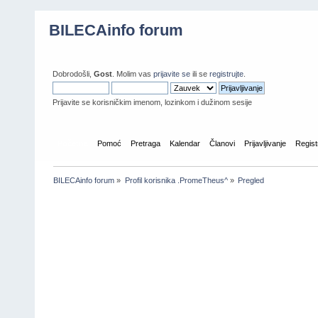
BILECAinfo forum
Dobrodošli,
Gost
. Molim vas
prijavite se
ili se
registrujte
.
Prijavite se korisničkim imenom, lozinkom i dužinom sesije
Početna
Pomoć
Pretraga
Kalendar
Članovi
Prijavljivanje
Regist
BILECAinfo forum
»
Profil korisnika .PromeTheus^
»
Pregled
Informacije o profilu