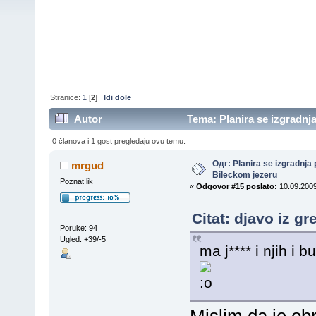
Stranice:
1
[
2
]
Idi dole
Autor
Tema: Planira se izgradnja
0 članova i 1 gost pregledaju ovu temu.
Одг: Planira se izgradnja 
mrgud
Bileckom jezeru
Poznat lik
«
Odgovor #15 poslato:
10.09.2009
Citat: djavo iz g
Poruke: 94
Ugled: +39/-5
ma j**** i njih i
Mislim da je obr