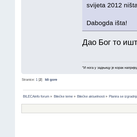
svijeta 2012 niš
Dabogda išta!
Дао Бог то иш
''И нога у задњицу је корак напријед
Stranice:
1
[
2
]
Idi gore
BILECAinfo forum
»
Bilećke teme
»
Bilećke aktuelnosti
»
Planira se izgradn