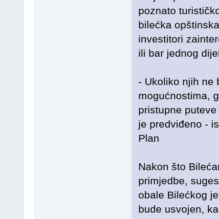
poznato turističko
bilećka opštinska
investitori zaint
ili bar jednog dije
- Ukoliko njih ne
mogućnostima, gr
pristupne puteve 
je predviđeno - is
Plan
Nakon što Bilećan
primjedbe, sugest
obale Bilećkog j
bude usvojen, ka