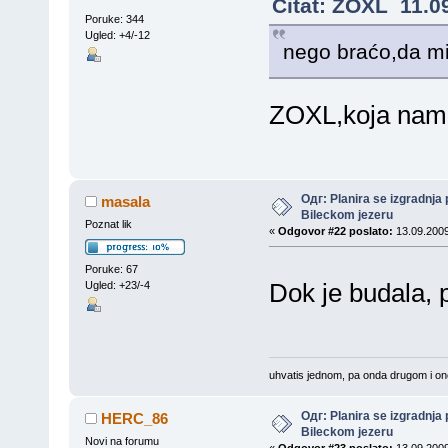
Citat: ZOXL 11.0
Poruke: 344
Ugled: +4/-12
nego braćo,da mi
ZOXL,koja nam 
Одг: Planira se izgradnja 
masala
Bileckom jezeru
Poznat lik
«
Odgovor #22 poslato:
13.09.2009
Poruke: 67
Dok je budala,
Ugled: +23/-4
uhvatis jednom, pa onda drugom i ono
Одг: Planira se izgradnja 
HERC_86
Bileckom jezeru
Novi na forumu