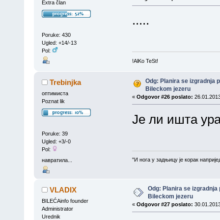
Extra član
.....
Poruke: 430
Ugled: +14/-13
Pol:
!AlKo TeSt!
Odg: Planira se izgradnja 
Trebinjka
Bileckom jezeru
оптимиста
«
Odgovor #26 poslato:
26.01.2013
Poznat lik
Је ли ишта ур
Poruke: 39
Ugled: +3/-0
Pol:
''И нога у задњицу је корак напријед
навратила...
Odg: Planira se izgradnja 
VLADIX
Bileckom jezeru
BILEĆAinfo founder
«
Odgovor #27 poslato:
30.01.2013
Administrator
Urednik