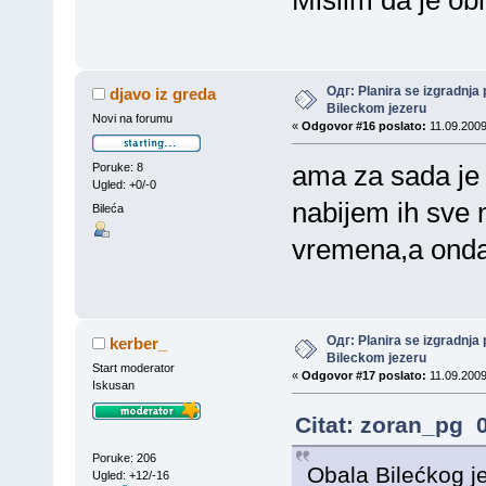
Одг: Planira se izgradnja 
djavo iz greda
Bileckom jezeru
Novi na forumu
«
Odgovor #16 poslato:
11.09.2009
ama za sada je t
Poruke: 8
Ugled: +0/-0
nabijem ih sve 
Bileća
vremena,a onda 
Одг: Planira se izgradnja 
kerber_
Bileckom jezeru
Start moderator
«
Odgovor #17 poslato:
11.09.2009
Iskusan
Citat: zoran_pg 0
Poruke: 206
Obala Bilećkog j
Ugled: +12/-16