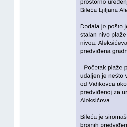
prostorno uređe
Bileća Ljiljana Al
Dodala je pošto j
stalan nivo plaže
nivoa. Aleksićeva
predviđena gradnj
- Početak plaže 
udaljen je nešto v
od Vidikovca oko 
predviđenoj za ur
Aleksićeva.
Bileća je siroma
brojnih predviđeni