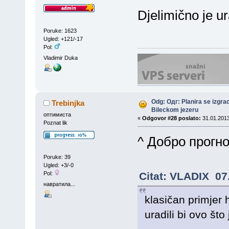
Djelimično je u
Poruke: 1623
Ugled: +121/-17
Pol:
Vladimir Duka
Odg: Одг: Planira se izgra
Trebinjka
Bileckom jezeru
оптимиста
«
Odgovor #28 poslato:
31.01.2013
Poznat lik
^ Добро прогн
Poruke: 39
Ugled: +3/-0
Pol:
Citat: VLADIX 07
навратила...
klasičan primjer 
uradili bi ovo št