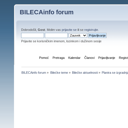
BILECAinfo forum
Dobrodošli,
Gost
. Molim vas
prijavite se
ili se
registrujte
.
Prijavite se korisničkim imenom, lozinkom i dužinom sesije
Početna
Pomoć
Pretraga
Kalendar
Članovi
Prijavljivanje
Regist
BILECAinfo forum
»
Bilećke teme
»
Bilećke aktuelnosti
»
Planira se izgradn