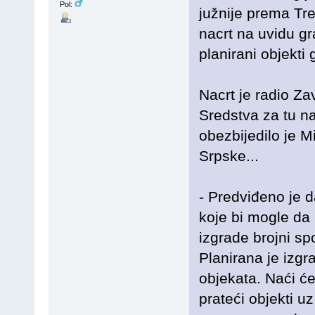
Pol:
južnije prema Treb
nacrt na uvidu g
planirani objekti 
Nacrt je radio Za
Sredstva za tu n
obezbijedilo je M
Srpske...
- Predviđeno je d
koje bi mogle da
izgrade brojni spo
Planirana je izgr
objekata. Naći će 
prateći objekti uz