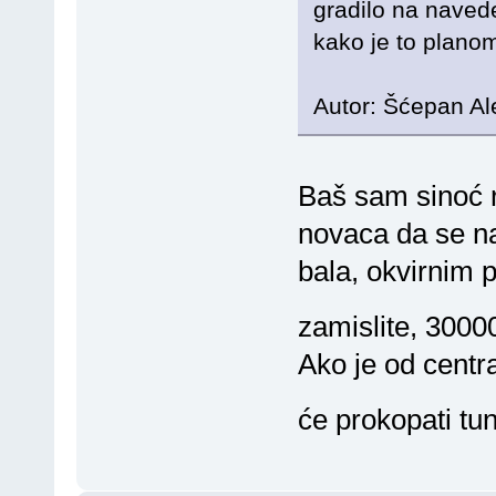
gradilo na naved
kako je to planom
Autor: Šćepan Al
Baš sam sinoć 
novaca da se na
bala, okvirnim 
zamislite, 300
Ako je od centr
će prokopati tu