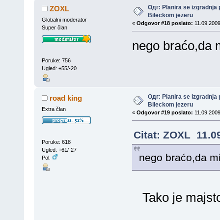
Одг: Planira se izgradnja 
ZOXL
Bileckom jezeru
Globalni moderator
«
Odgovor #18 poslato:
11.09.2009
Super član
nego braćo,da m
Poruke: 756
Ugled: +55/-20
Одг: Planira se izgradnja 
road king
Bileckom jezeru
Extra član
«
Odgovor #19 poslato:
11.09.2009
Citat: ZOXL 11.0
Poruke: 618
Ugled: +61/-27
nego braćo,da mi
Pol:
Tako je majsto