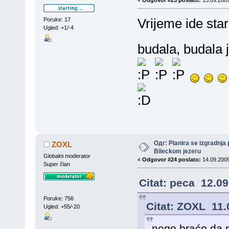
«
Odgovor #23 poslato:
13.09.2009
Vrijeme ide star
Poruke: 17
Ugled: +1/-4
budala, budala
Одг: Planira se izgradnja 
ZOXL
Bileckom jezeru
Globalni moderator
«
Odgovor #24 poslato:
14.09.2009
Super član
Citat: peca 12.09
Poruke: 756
Citat: ZOXL 11.
Ugled: +55/-20
nego braćo,da m