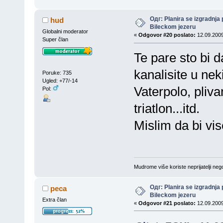
Одг: Planira se izgradnja 
hud
Bileckom jezeru
Globalni moderator
«
Odgovor #20 poslato:
12.09.2009
Super član
Te pare sto bi d
kanalisite u nek
Poruke: 735
Ugled: +77/-14
Vaterpolo, pliva
Pol:
triatlon...itd.
Mislim da bi vise
Mudrome više koriste neprijatelji nego
Одг: Planira se izgradnja 
peca
Bileckom jezeru
Extra član
«
Odgovor #21 poslato:
12.09.2009