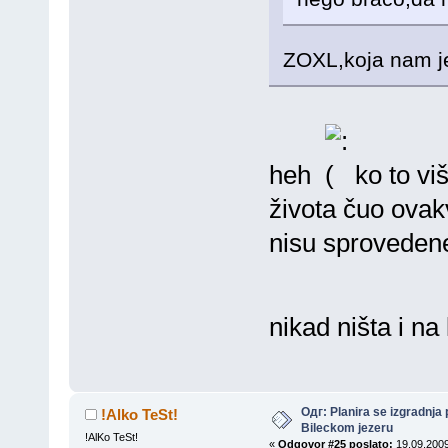
ZOXL,koja nam j
heh
ko to vi
života čuo ovakv
nisu sprovedene
nikad ništa i na
Одг: Planira se izgradnja 
!Alko TeSt!
Bileckom jezeru
!AlKo TeSt!
«
Odgovor #25 poslato:
19.09.2009