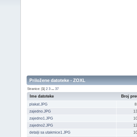
Priložene datoteke - ZOXL
Stranice: [
1
]
2
3
...
37
Ime datoteke
Broj pr
plakat.JPG
8
zajedno.JPG
1
zajedno1.JPG
1
zajedno2.JPG
1
detalji sa utakmice1.JPG
1