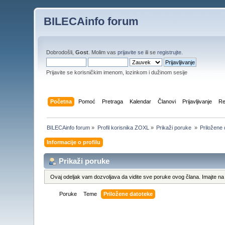
BILECAinfo forum
Dobrodošli,
Gost
. Molim vas
prijavite se
ili se
registrujte
.
Prijavite se korisničkim imenom, lozinkom i dužinom sesije
Početna
Pomoć
Pretraga
Kalendar
Članovi
Prijavljivanje
Re
BILECAinfo forum
»
Profil korisnika ZOXL
»
Prikaži poruke 
»
Priložene
Informacije o profilu
Prikaži poruke
Ovaj odeljak vam dozvoljava da vidite sve poruke ovog člana. Imajte na 
Poruke
Teme
Priložene datoteke