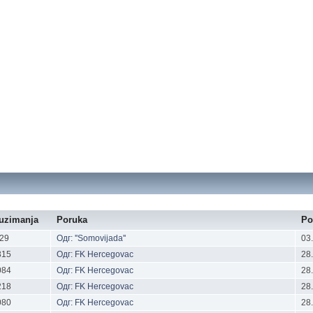
euzimanja
Poruka
Po
29
Одг: ''Somovijada''
03
315
Одг: FK Hercegovac
28
084
Одг: FK Hercegovac
28
218
Одг: FK Hercegovac
28
080
Одг: FK Hercegovac
28