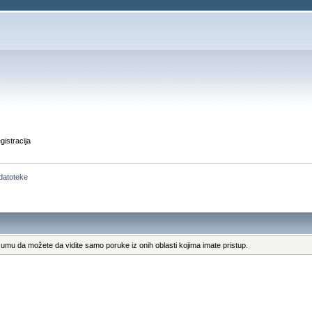
gistracija
 datoteke
umu da možete da vidite samo poruke iz onih oblasti kojima imate pristup.