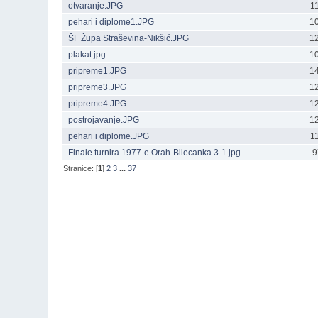
otvaranje.JPG
1
pehari i diplome1.JPG
1
ŠF Župa Straševina-Nikšić.JPG
1
plakat.jpg
1
pripreme1.JPG
1
pripreme3.JPG
1
pripreme4.JPG
1
postrojavanje.JPG
1
pehari i diplome.JPG
1
Finale turnira 1977-e Orah-Bilecanka 3-1.jpg
9
Stranice: [
1
]
2
3
...
37