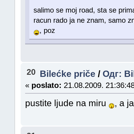
salimo se moj road, sta se pri
racun rado ja ne znam, samo zna
, poz
20
Bilećke priče
/
Одг: Bi
«
poslato:
21.08.2009. 21:36:48
pustite ljude na miru
, a j