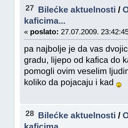
27
Bilećke aktuelnosti
/
O
kaficima...
«
poslato:
27.07.2009. 23:42:45
pa najbolje je da vas dvoji
gradu, lijepo od kafica do ka
pomogli ovim veselim ljudi
koliko da pojacaju i kad
28
Bilećke aktuelnosti
/
O
kaficima...