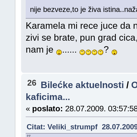
nije bezveze,to je živa istina..naža
Karamela mi rece juce da nik
zivi se brate, pun grad cic
nam je
......
?
26
Bilećke aktuelnosti
/
O
kaficima...
«
poslato:
28.07.2009. 03:57:58
Citat: Veliki_strumpf 28.07.2009