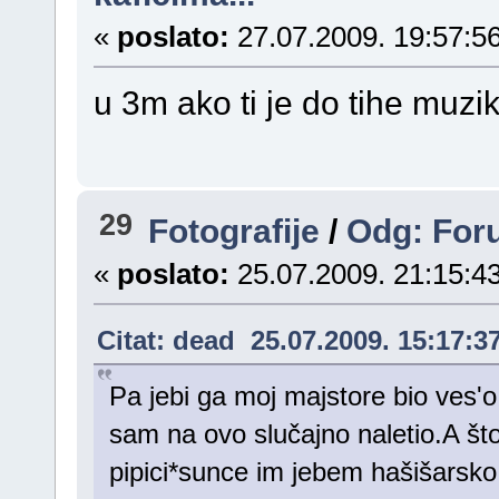
«
poslato:
27.07.2009. 19:57:56
u 3m ako ti je do tihe muzi
29
Fotografije
/
Odg: Foru
«
poslato:
25.07.2009. 21:15:43
Citat: dead 25.07.2009. 15:17:3
Pa jebi ga moj majstore bio ves'o
sam na ovo slučajno naletio.A što 
pipici*sunce im jebem hašišarsko