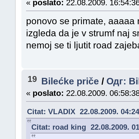
«
poslato:
22.08.2009. 16:54:36
ponovo se primate, aaaaa
izgleda da je v strumf naj s
nemoj se ti ljutit road zaj
19
Bilećke priče
/
Одг: Bi
«
poslato:
22.08.2009. 06:58:38
Citat: VLADIX 22.08.2009. 04:2
Citat: road king 22.08.2009. 0