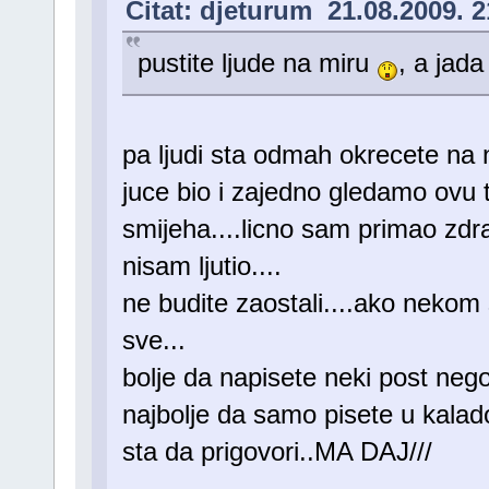
Citat: djeturum 21.08.2009. 2
pustite ljude na miru
, a jada
pa ljudi sta odmah okrecete na 
juce bio i zajedno gledamo ovu
smijeha....licno sam primao zdra
nisam ljutio....
ne budite zaostali....ako neko
sve...
bolje da napisete neki post neg
najbolje da samo pisete u kalad
sta da prigovori..MA DAJ///