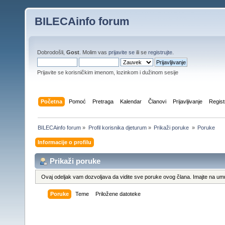
BILECAinfo forum
Dobrodošli,
Gost
. Molim vas
prijavite se
ili se
registrujte
.
Prijavite se korisničkim imenom, lozinkom i dužinom sesije
Početna
Pomoć
Pretraga
Kalendar
Članovi
Prijavljivanje
Regist
BILECAinfo forum
»
Profil korisnika djeturum
»
Prikaži poruke 
»
Poruke
Informacije o profilu
Prikaži poruke
Ovaj odeljak vam dozvoljava da vidite sve poruke ovog člana. Imajte na umu
Poruke
Teme
Priložene datoteke