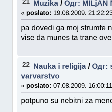
21
Muzika
/
Одг: MILjAN 
«
poslato:
19.08.2009. 21:22:23
pa dovedi ga moj strumfe na
vise da munes ta trane ov
22
Nauka i religija
/
Одг: 
varvarstvo
«
poslato:
07.08.2009. 16:00:11
potpuno su nebitni za me