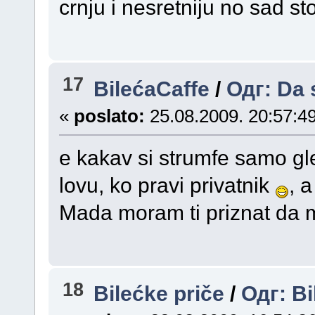
crnju i nesretniju no sad st
17
BilećaCaffe
/
Одг: Da 
«
poslato:
25.08.2009. 20:57:49
e kakav si strumfe samo gle
lovu, ko pravi privatnik
, a
Mada moram ti priznat da mi
18
Bilećke priče
/
Одг: Bi