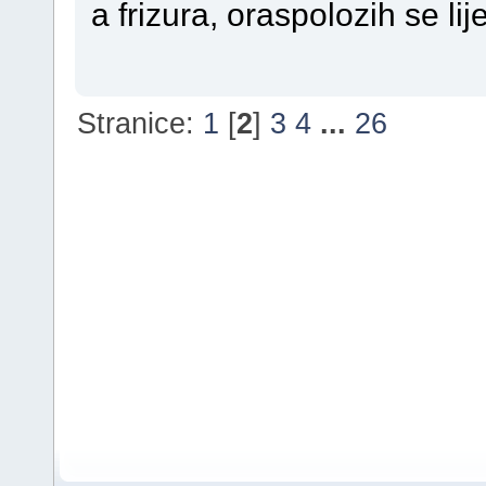
a frizura, oraspolozih se lij
Stranice:
1
[
2
]
3
4
...
26