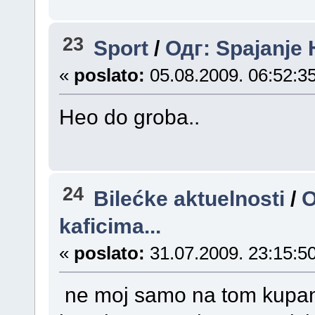
23
Sport
/
Одг: Spajanj
«
poslato:
05.08.2009. 06:52:35
Heo do groba..
24
Bilećke aktuelnosti
/
O
kaficima...
«
poslato:
31.07.2009. 23:15:50
ne moj samo na tom kupanj