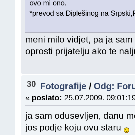
ovo mi ono.
*prevod sa Diplešinog na Srpski,Pi
meni milo vidjet, pa ja sa
oprosti prijatelju ako te n
30
Fotografije
/
Odg: Foru
«
poslato:
25.07.2009. 09:01:19
ja sam odusevljen, danu mo
jos podje koju ovu staru