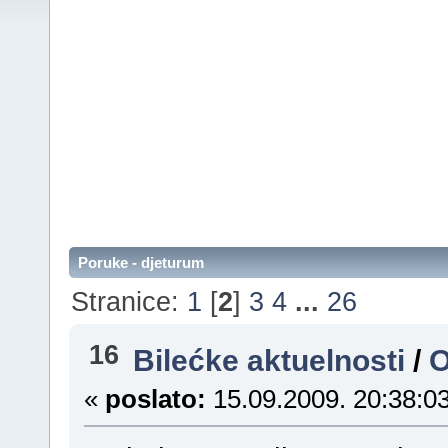
Poruke - djeturum
Stranice:
1
[
2
]
3
4
...
26
16
Bilećke aktuelnosti
/
О
«
poslato:
15.09.2009. 20:38:03