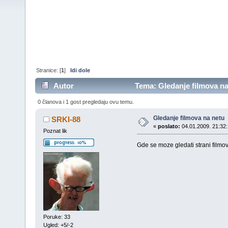
Stranice: [
1
]
Idi dole
Autor
Tema: Gledanje filmova na
0 članova i 1 gost pregledaju ovu temu.
Gledanje filmova na netu
SRKI-88
«
poslato:
04.01.2009. 21:32:
Poznat lik
Gde se moze gledati strani film
Poruke: 33
Ugled: +5/-2