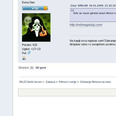
Extra član
Citat: SRKI-88 04.01.2009. 21:32:10
Gde se moze gledati strani filmovi
http://onlinegledaj.com/
Na kapiji srca napisao sam"Zabranjen
Ali ljubav stize i s osmjehom uzviknu
Poruke: 632
Ugled: +17/-13
Pol:
Stranice: [
1
]
Idi gore
BILECAinfo forum
»
Zabava
»
Filmovi i serije
»
Gledanje filmova na netu