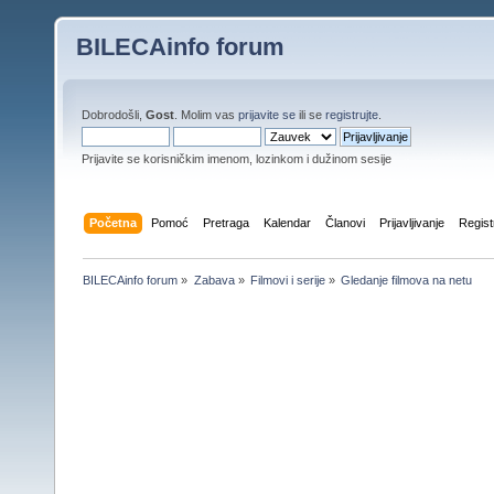
BILECAinfo forum
Dobrodošli,
Gost
. Molim vas
prijavite se
ili se
registrujte
.
Prijavite se korisničkim imenom, lozinkom i dužinom sesije
Početna
Pomoć
Pretraga
Kalendar
Članovi
Prijavljivanje
Regist
BILECAinfo forum
»
Zabava
»
Filmovi i serije
»
Gledanje filmova na netu