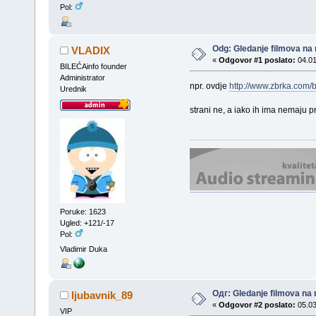
Pol:
Odg: Gledanje filmova na 
VLADIX
«
Odgovor #1 poslato:
04.01
BILEĆAinfo founder
Administrator
npr. ovdje
http://www.zbrka.com/b
Urednik
strani ne, a iako ih ima nemaju 
Poruke: 1623
Ugled: +121/-17
Pol:
Vladimir Duka
Одг: Gledanje filmova na 
ljubavnik_89
«
Odgovor #2 poslato:
05.03
VIP