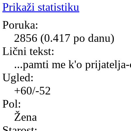
Prikaži statistiku
Poruka:
2856 (0.417 po danu)
Lični tekst:
...pamti me k'o prijatelja
Ugled:
+60/-52
Pol:
Žena
Starost: