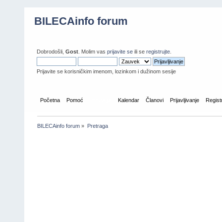
BILECAinfo forum
Dobrodošli,
Gost
. Molim vas
prijavite se
ili se
registrujte
.
Prijavite se korisničkim imenom, lozinkom i dužinom sesije
Početna
Pomoć
Pretraga
Kalendar
Članovi
Prijavljivanje
Regist
BILECAinfo forum
»
Pretraga