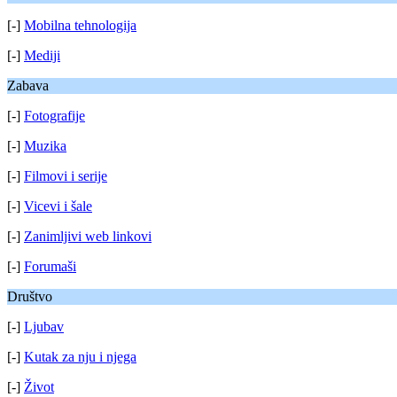
[-]
Mobilna tehnologija
[-]
Mediji
Zabava
[-]
Fotografije
[-]
Muzika
[-]
Filmovi i serije
[-]
Vicevi i šale
[-]
Zanimljivi web linkovi
[-]
Forumaši
Društvo
[-]
Ljubav
[-]
Kutak za nju i njega
[-]
Život