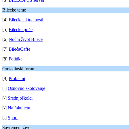
[3]
BILEĆA CS server
Bilećke teme
[4]
Bilećke aktuelnosti
[5]
Bilećke priče
[6]
Noćni život Bileće
[7]
BilećaCaffe
[8]
Politika
Omladinski forum
[9]
Problemi
[-]
Osnovno školovanje
[-]
Srednjoškolci
[-]
Na fakultetu...
[-]
Sport
Savremeni život