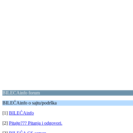
BILECAinfo forum
BILEĆAinfo o sajtu/podrška
[1]
BILEĆAinfo
[2]
Pitajte??? Pitanja i odgovori.