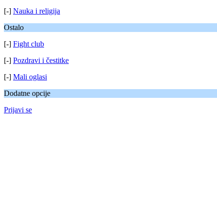
[-]
Nauka i religija
Ostalo
[-]
Fight club
[-]
Pozdravi i čestitke
[-]
Mali oglasi
Dodatne opcije
Prijavi se