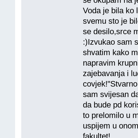
Voda je bila ko
svemu sto je bil
se desilo,srce 
:)Izvukao sam s
shvatim kako mi 
napravim krupni
zajebavanja i l
covjek!"Stvarno
sam svijesan d
da bude pd kori
to prelomilo u
uspijem u onome
fakultet!