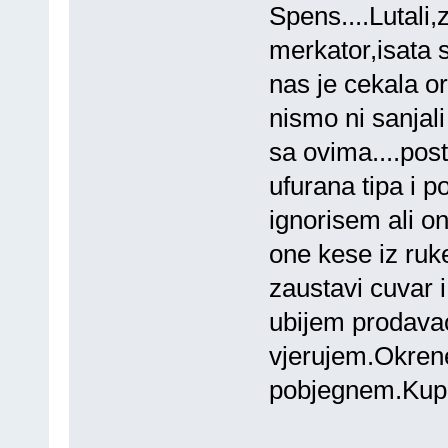
Spens....Lutali
merkator,isata s
nas je cekala o
nismo ni sanjali 
sa ovima....post
ufurana tipa i 
ignorisem ali o
one kese iz ruke
zaustavi cuvar 
ubijem prodava
vjerujem.Okren
pobjegnem.Kupim