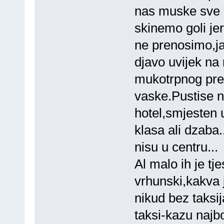
nas muske sve i
skinemo goli je
ne prenosimo,ja
djavo uvijek na 
mukotrpnog pre
vaske.Pustise n
hotel,smjesten 
klasa ali dzaba.
nisu u centru...
Al malo ih je tje
vrhunski,kakva j
nikud bez taksi
taksi-kazu najbo