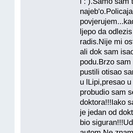
i : ).Samo sam 
najeb'o.Policaja
povjerujem...kad
ljepo da odlezis
radis.Nije mi o
ali dok sam isa
podu.Brzo sam s
pustili otisao s
u lLipi,presao u
probudio sam se
doktora!!!Iako
je jedan od dok
bio siguran!!!Ud
autom.Ne znam 