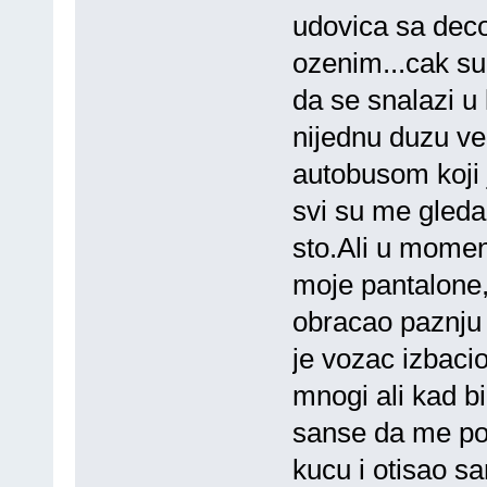
udovica sa dec
ozenim...cak su 
da se snalazi u
nijednu duzu ve
autobusom koji
svi su me gleda
sto.Ali u momen
moje pantalone
obracao paznju 
je vozac izbacio
mnogi ali kad bi
sanse da me po
kucu i otisao s