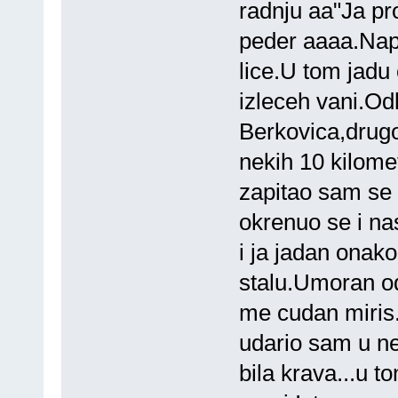
radnju aa"Ja pro
peder aaaa.Nap
lice.U tom jadu 
izleceh vani.O
Berkovica,drugog
nekih 10 kilome
zapitao sam se 
okrenuo se i na
i ja jadan onak
stalu.Umoran o
me cudan miris
udario sam u ne
bila krava...u t