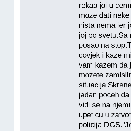
rekao joj u cemu
moze dati neke 
nista nema jer 
joj po svetu.Sa
posao na stop.T
covjek i kaze m
vam kazem da je
mozete zamisliti
situacija.Skren
jadan poceh da 
vidi se na njem
upet cu u zatvo
policija DGS."Je