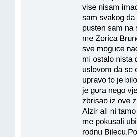
vise nisam imao
sam svakog da 
pusten sam na s
me Zorica Brunc
sve moguce nac
mi ostalo nista
uslovom da se o
upravo to je bil
je gora nego vj
zbrisao iz ove 
Alzir ali ni tam
me pokusali ubit
rodnu Bilecu.Po