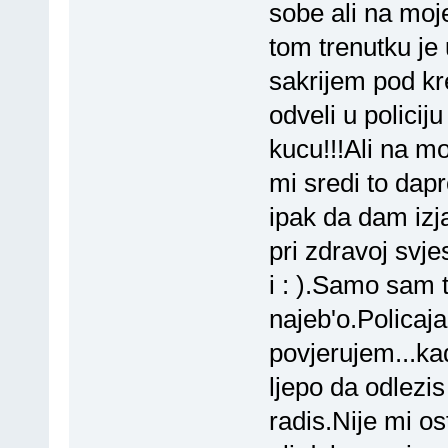
sobe ali na moj
tom trenutku je 
sakrijem pod kr
odveli u policij
kucu!!!Ali na mo
mi sredi to da
ipak da dam iz
pri zdravoj svj
i : ).Samo sam 
najeb'o.Policaja
povjerujem...kad
ljepo da odlezis
radis.Nije mi o