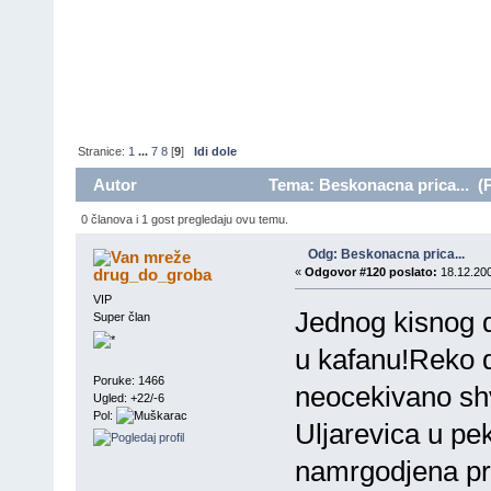
Stranice:
1
...
7
8
[
9
]
Idi dole
Autor
Tema: Beskonacna prica... (P
0 članova i 1 gost pregledaju ovu temu.
Odg: Beskonacna prica...
drug_do_groba
«
Odgovor #120 poslato:
18.12.200
VIP
Jednog kisnog da
Super član
u kafanu!Reko d
Poruke: 1466
neocekivano sh
Ugled: +22/-6
Pol:
Uljarevica u p
namrgodjena pro