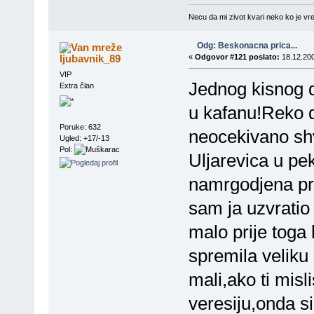
Necu da mi zivot kvari neko ko je vre
Odg: Beskonacna prica...
ljubavnik_89
«
Odgovor #121 poslato:
18.12.200
VIP
Jednog kisnog da
Extra član
u kafanu!Reko d
Poruke: 632
neocekivano sh
Ugled: +17/-13
Pol:
Uljarevica u p
namrgodjena pro
sam ja uzvratio
malo prije toga 
spremila veliku
mali,ako ti mis
veresiju,onda si