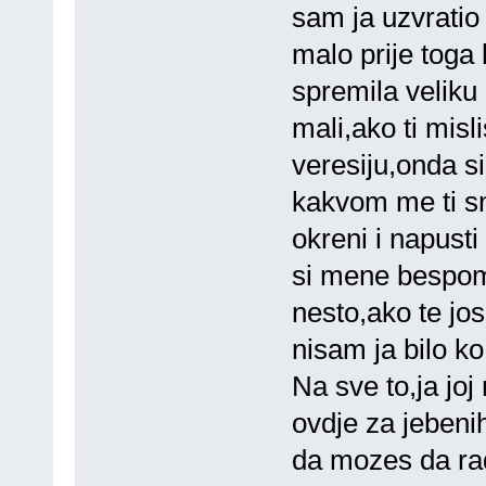
sam ja uzvratio
malo prije toga 
spremila veliku
mali,ako ti mis
veresiju,onda si
kakvom me ti sm
okreni i napust
si mene bespom
nesto,ako te jos
nisam ja bilo k
Na sve to,ja joj
ovdje za jebeni
da mozes da rad