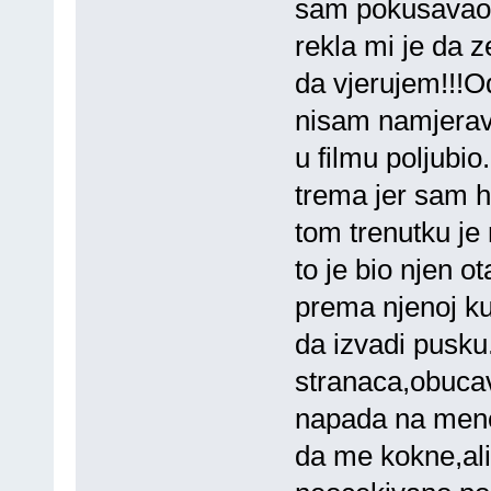
sam pokusavao 
rekla mi je da
da vjerujem!!!O
nisam namjerav
u filmu poljubi
trema jer sam h
tom trenutku je
to je bio njen o
prema njenoj ku
da izvadi pusku.
stranaca,obuca
napada na mene.
da me kokne,ali