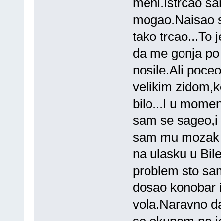
meni.Istrcao sa
mogao.Naisao 
tako trcao...To j
da me gonja po 
nosile.Ali poceo
velikim zidom,k
bilo...I u mome
sam se sageo,i b
sam mu mozak g
na ulasku u Bil
problem sto sa
dosao konobar 
vola.Naravno da
se okupam na je