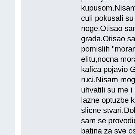
kupusom.Nisam 
culi pokusali su
noge.Otisao sam
grada.Otisao sa
pomislih "moram
elitu,nocna mor
kafica pojavio G
ruci.Nisam moga
uhvatili su me i
lazne optuzbe k
slicne stvari.D
sam se provodi
batina za sve o