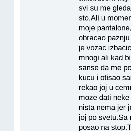
svi su me gleda
sto.Ali u momen
moje pantalone
obracao paznju 
je vozac izbacio
mnogi ali kad bi
sanse da me po
kucu i otisao s
rekao joj u cemu
moze dati neke 
nista nema jer 
joj po svetu.Sa
posao na stop.T