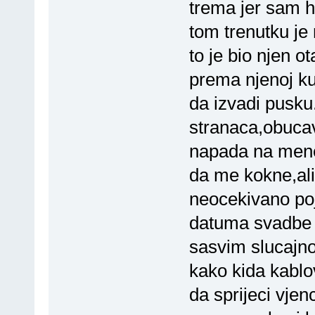
trema jer sam h
tom trenutku je
to je bio njen o
prema njenoj ku
da izvadi pusku.
stranaca,obuca
napada na mene.
da me kokne,ali
neocekivano poj
datuma svadbe 
sasvim slucajn
kako kida kablo
da sprijeci vjen