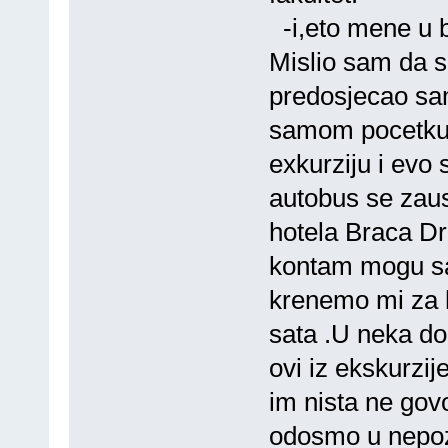
-i,eto mene u b
Mislio sam da s
predosjecao sa
samom pocetku 
exkurziju i evo 
autobus se zaus
hotela Braca Dri
kontam mogu sa 
krenemo mi za h
sata .U neka do
ovi iz ekskurzi
im nista ne govo
odosmo u nepozn