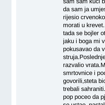
sam sam kuci be
da sam ja umjes
rijesio crvenok
morati u krevet
tada se bojler 
jaku i boga mi v
pokusavao da v
struja.Poslednj
razvalio vrata.M
smrtovnice i poc
govorili,steta 
trebali sahraniti
pop poceo da p
se ustao, nasta