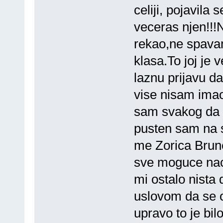
celiji, pojavila
veceras njen!!!
rekao,ne spava
klasa.To joj je 
laznu prijavu da
vise nisam imao
sam svakog da 
pusten sam na s
me Zorica Brunc
sve moguce nac
mi ostalo nista
uslovom da se o
upravo to je bil