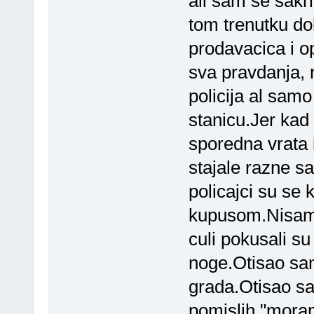
ali sam se sakr
tom trenutku do
prodavacica i o
sva pravdanja, n
policija al sam
stanicu.Jer kad
sporedna vrata 
stajale razne sa
policajci su se 
kupusom.Nisam 
culi pokusali su
noge.Otisao sam
grada.Otisao sa
pomislih "moram