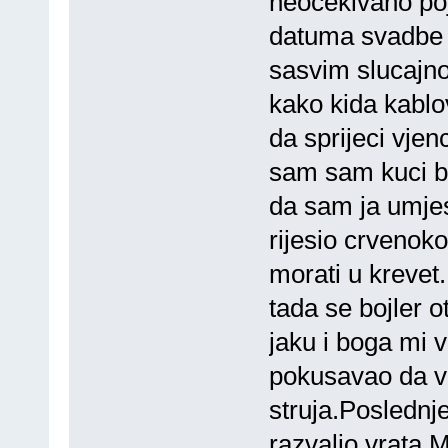
neocekivano poj
datuma svadbe 
sasvim slucajn
kako kida kablo
da sprijeci vjen
sam sam kuci be
da sam ja umjes
rijesio crvenok
morati u krevet
tada se bojler 
jaku i boga mi v
pokusavao da v
struja.Poslednj
razvalio vrata.M