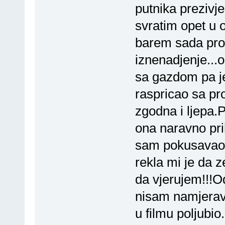
putnika prezivje
svratim opet u 
barem sada pro
iznenadjenje...o
sa gazdom pa je
raspricao sa pr
zgodna i ljepa.
ona naravno prih
sam pokusavao 
rekla mi je da
da vjerujem!!!O
nisam namjerav
u filmu poljubi