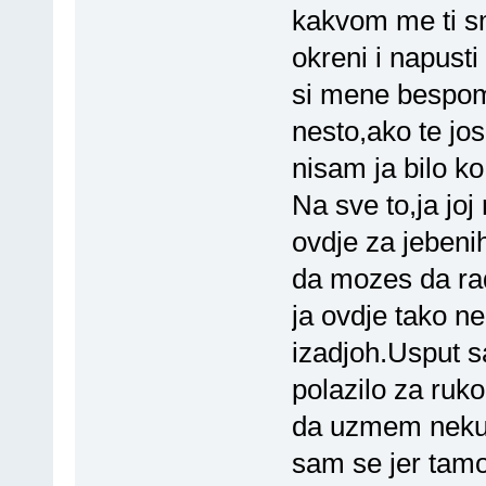
kakvom me ti sm
okreni i napust
si mene bespom
nesto,ako te jos
nisam ja bilo k
Na sve to,ja joj
ovdje za jebeni
da mozes da rad
ja ovdje tako ne
izadjoh.Usput s
polazilo za ruk
da uzmem neku 
sam se jer tamo