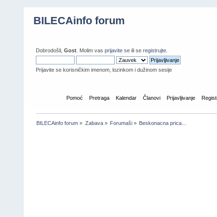
BILECAinfo forum
Dobrodošli,
Gost
. Molim vas
prijavite se
ili se
registrujte
.
Prijavite se korisničkim imenom, lozinkom i dužinom sesije
Početna
Pomoć
Pretraga
Kalendar
Članovi
Prijavljivanje
Regist
BILECAinfo forum
»
Zabava
»
Forumaši
»
Beskonacna prica...