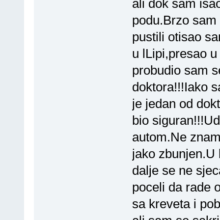
ali dok sam isa
podu.Brzo sam s
pustili otisao s
u lLipi,presao u
probudio sam se
doktora!!!Iako
je jedan od dok
bio siguran!!!Ud
autom.Ne znam 
jako zbunjen.U 
dalje se ne sj
poceli da rade
sa kreveta i po