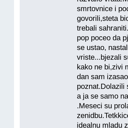
smrtovnice i poc
govorili,steta 
trebali sahraniti
pop poceo da p
se ustao, nasta
vriste...bjezali
kako ne bi,zivi 
dan sam izasa
poznat.Dolazili
a ja se samo na
.Meseci su prola
zenidbu.Tetkkic
idealnu mladu za