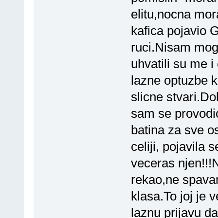
elitu,nocna mor
kafica pojavio G
ruci.Nisam moga
uhvatili su me i
lazne optuzbe k
slicne stvari.D
sam se provodi
batina za sve o
celiji, pojavila
veceras njen!!!
rekao,ne spava
klasa.To joj je 
laznu prijavu da