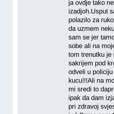
ja ovdje tako ne
izadjoh.Usput s
polazilo za ruk
da uzmem neku 
sam se jer tamo
sobe ali na moj
tom trenutku je 
sakrijem pod kr
odveli u policij
kucu!!!Ali na mo
mi sredi to da
ipak da dam iz
pri zdravoj svj