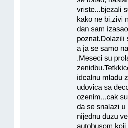
vriste...bjezali
kako ne bi,zivi 
dan sam izasa
poznat.Dolazili
a ja se samo na
.Meseci su prola
zenidbu.Tetkkic
idealnu mladu za
udovica sa dec
ozenim...cak su 
da se snalazi u
nijednu duzu ve
autobusom koji