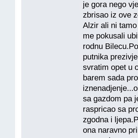
je gora nego vj
zbrisao iz ove 
Alzir ali ni tam
me pokusali ubit
rodnu Bilecu.Po
putnika prezivje
svratim opet u 
barem sada pro
iznenadjenje...o
sa gazdom pa je
raspricao sa pr
zgodna i ljepa.
ona naravno prih