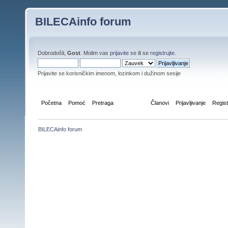
BILECAinfo forum
Dobrodošli,
Gost
. Molim vas
prijavite se
ili se
registrujte
.
Prijavite se korisničkim imenom, lozinkom i dužinom sesije
Početna
Pomoć
Pretraga
Kalendar
Članovi
Prijavljivanje
Regist
BILECAinfo forum