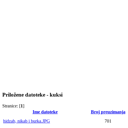
Priložene datoteke - kuksi
Stranice: [
1
]
Ime datoteke
Broj preuzimanja
hidzab, nikab i burka.JPG
701