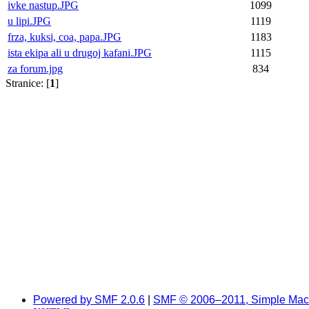
ivke nastup.JPG
1099
u lipi.JPG
1119
frza, kuksi, coa, papa.JPG
1183
ista ekipa ali u drugoj kafani.JPG
1115
za forum.jpg
834
Stranice: [
1
]
Powered by SMF 2.0.6
|
SMF © 2006–2011, Simple Mac