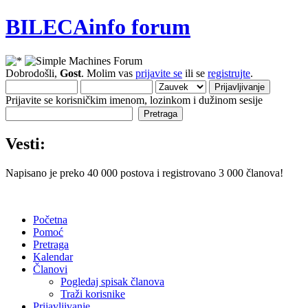
BILECAinfo forum
Dobrodošli,
Gost
. Molim vas
prijavite se
ili se
registrujte
.
Prijavite se korisničkim imenom, lozinkom i dužinom sesije
Vesti:
Napisano je preko 40 000 postova i registrovano 3 000 članova!
Početna
Pomoć
Pretraga
Kalendar
Članovi
Pogledaj spisak članova
Traži korisnike
Prijavljivanje