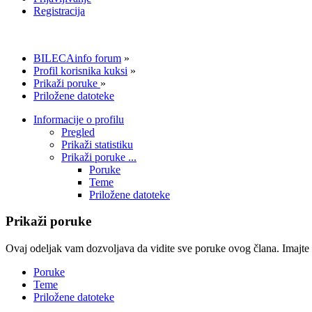
Registracija
BILECAinfo forum
»
Profil korisnika kuksi
»
Prikaži poruke
»
Priložene datoteke
Informacije o profilu
Pregled
Prikaži statistiku
Prikaži poruke ...
Poruke
Teme
Priložene datoteke
Prikaži poruke
Ovaj odeljak vam dozvoljava da vidite sve poruke ovog člana. Imajte 
Poruke
Teme
Priložene datoteke