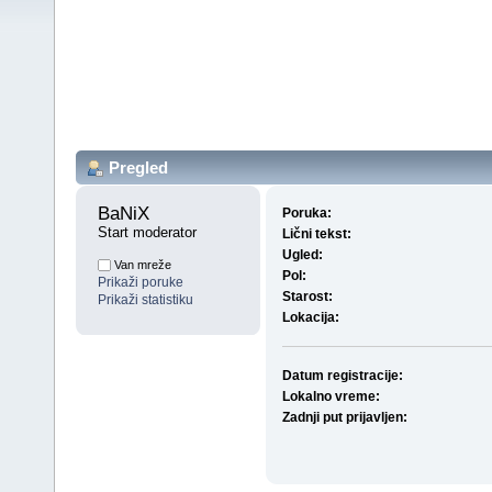
Pregled
BaNiX 
Poruka:
Start moderator
Lični tekst:
Ugled:
Van mreže
Pol:
Prikaži poruke
Starost:
Prikaži statistiku
Lokacija:
Datum registracije:
Lokalno vreme:
Zadnji put prijavljen: