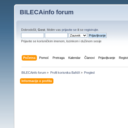
BILECAinfo forum
Dobrodošli,
Gost
. Molim vas
prijavite se
ili se
registrujte
.
Prijavite se korisničkim imenom, lozinkom i dužinom sesije
Početna
Pomoć
Pretraga
Kalendar
Članovi
Prijavljivanje
Regist
BILECAinfo forum
»
Profil korisnika BaNiX
»
Pregled
Informacije o profilu