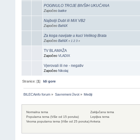
POGINULO TROJE BIVŠIH UKUĆANA
Započeo
batke
Najbolji Dubl ili MiX VB2
Započeo
BaNiX
Za koga navijate u kuci Velikog Brata
Započeo
BaNiX
«
1
2
3
»
TV BLAMAŽA
Započeo
VLADIX
Vjerovali ili ne - negativ
Započeo
Nikolaj
Stranice: [
1
]
Idi gore
BILECAinfo forum
»
Savremeni život
»
Mediji
Normalna tema
Zaključana tema
Popularna tema (Više od 15 poruka)
Lepljiva tema
Veoma popularna tema (Više od 25 poruka)
Anketa