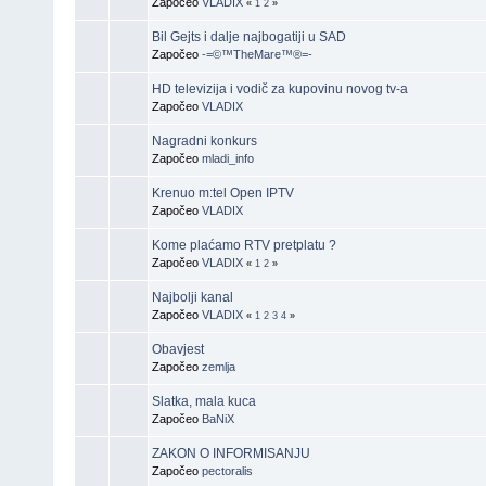
Započeo
VLADIX
«
1
2
»
Bil Gejts i dalje najbogatiji u SAD
Započeo
-=©™TheMare™®=-
HD televizija i vodič za kupovinu novog tv-a
Započeo
VLADIX
Nagradni konkurs
Započeo
mladi_info
Krenuo m:tel Open IPTV
Započeo
VLADIX
Kome plaćamo RTV pretplatu ?
Započeo
VLADIX
«
1
2
»
Najbolji kanal
Započeo
VLADIX
«
1
2
3
4
»
Obavjest
Započeo
zemlja
Slatka, mala kuca
Započeo
BaNiX
ZAKON O INFORMISANJU
Započeo
pectoralis