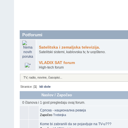
Potforumi
Satelitska i zemaljska televizija.
Satelitski sistemi, kablovska tv, tv uopšteno.
VLADIX SAT forum
High-tech forum
TV, radio, novine, časopisi...
Stranice: [
1
]
Idi dole
Naslov
/
Započeo
0 članova i 1 gost pregledaju ovaj forum.
Српска - национална ревија
Započeo
Trebinjka
Kome bi zabranili da se pojavljuje na TV-u???