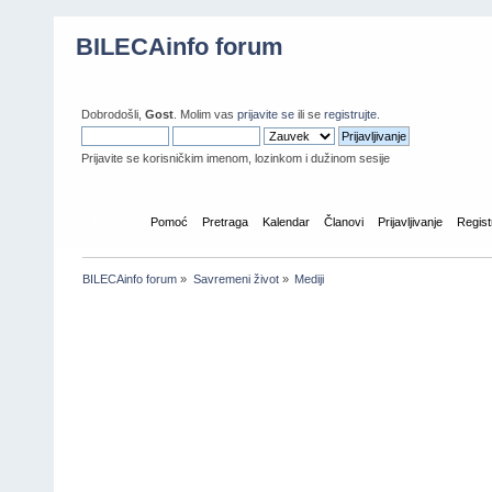
BILECAinfo forum
Dobrodošli,
Gost
. Molim vas
prijavite se
ili se
registrujte
.
Prijavite se korisničkim imenom, lozinkom i dužinom sesije
Početna
Pomoć
Pretraga
Kalendar
Članovi
Prijavljivanje
Regist
BILECAinfo forum
»
Savremeni život
»
Mediji