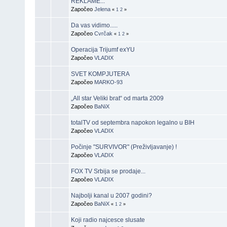
REKLAME...
Započeo
Jelena
«
1
2
»
Da vas vidimo.....
Započeo
Cvrčak
«
1
2
»
Operacija Trijumf exYU
Započeo
VLADIX
SVET KOMPJUTERA
Započeo
MARKO-93
„All star Veliki brat“ od marta 2009
Započeo
BaNiX
totalTV od septembra napokon legalno u BIH
Započeo
VLADIX
Počinje "SURVIVOR" (Preživljavanje) !
Započeo
VLADIX
FOX TV Srbija se prodaje...
Započeo
VLADIX
Najbolji kanal u 2007 godini?
Započeo
BaNiX
«
1
2
»
Koji radio najcesce slusate