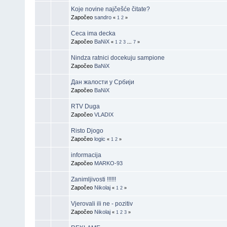
Koje novine najčešće čitate?
Započeo
sandro
«
1
2
»
Ceca ima decka
Započeo
BaNiX
«
1
2
3
...
7
»
Nindza ratnici docekuju sampione
Započeo
BaNiX
Дан жалости у Србији
Započeo
BaNiX
RTV Duga
Započeo
VLADIX
Risto Djogo
Započeo
logic
«
1
2
»
informacija
Započeo
MARKO-93
Zanimljivosti !!!!!!
Započeo
Nikolaj
«
1
2
»
Vjerovali ili ne - pozitiv
Započeo
Nikolaj
«
1
2
3
»