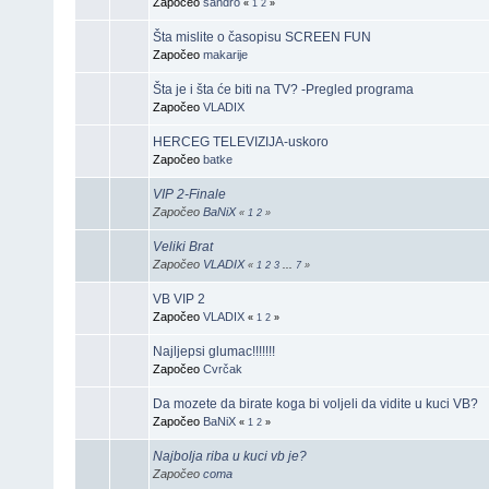
Započeo
sandro
«
1
2
»
Šta mislite o časopisu SCREEN FUN
Započeo
makarije
Šta je i šta će biti na TV? -Pregled programa
Započeo
VLADIX
HERCEG TELEVIZIJA-uskoro
Započeo
batke
VIP 2-Finale
Započeo
BaNiX
«
1
2
»
Veliki Brat
Započeo
VLADIX
«
1
2
3
...
7
»
VB VIP 2
Započeo
VLADIX
«
1
2
»
Najljepsi glumac!!!!!!!
Započeo
Cvrčak
Da mozete da birate koga bi voljeli da vidite u kuci VB?
Započeo
BaNiX
«
1
2
»
Najbolja riba u kuci vb je?
Započeo
coma