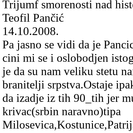
Trijumf smorenosti nad h
Teofil Pančić
14.10.2008.
Pa jasno se vidi da je Panc
cini mi se i oslobodjen ist
je da su nam veliku stetu na
branitelji srpstva.Ostaje i
da izadje iz tih 90_tih jer 
krivac(srbin naravno)tipa
Milosevica,Kostunice,Patrij