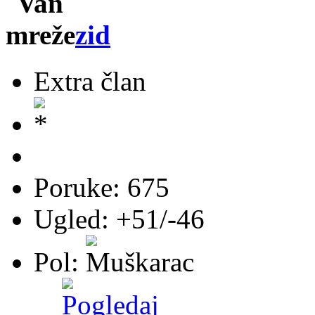
zid
Extra član
Poruke: 675
Ugled: +51/-46
Pol: