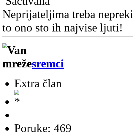
Sačuvana
Neprijateljima treba nepreki
to ono sto ih najvise ljuti!
sremci
Extra član
Poruke: 469