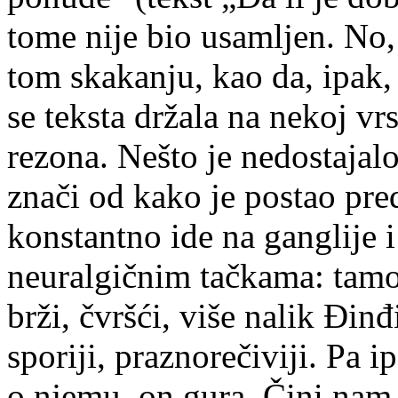
tome nije bio usamljen. No
tom skakanju, kao da, ipak,
se teksta držala na nekoj vr
rezona. Nešto je nedostajal
znači od kako je postao pr
konstantno ide na ganglije i 
neuralgičnim tačkama: tamo
brži, čvršći, više nalik Đinđi
sporiji, praznorečiviji. Pa ip
o njemu, on gura. Čini nam