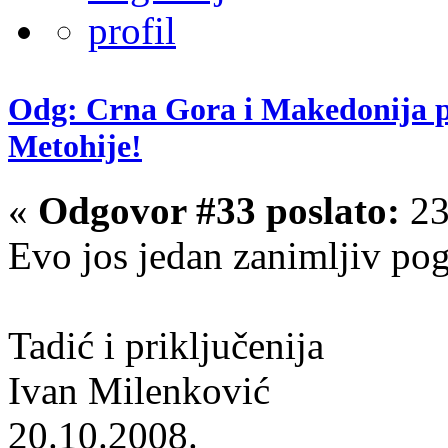
Odg: Crna Gora i Makedonija pr
Metohije!
«
Odgovor #33 poslato:
23
Evo jos jedan zanimljiv pog
Tadić i priključenija
Ivan Milenković
20.10.2008.