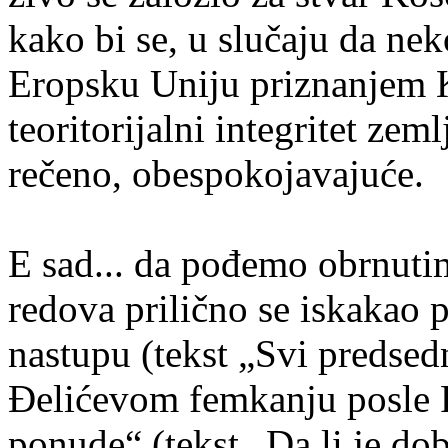
kako bi se, u slučaju da nek
Eropsku Uniju priznanjem 
teoritorijalni integritet zem
rečeno, obespokojavajuće.
E sad... da pođemo obrnuti
redova prilično se iskakao
nastupu (tekst „Svi predsed
Đelićevom femkanju posle 
ponude“ (tekst „Da li je dob