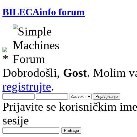
BILECAinfo forum
Dobrodošli,
Gost
. Molim v
registrujte
.
Prijavite se korisničkim i
sesije