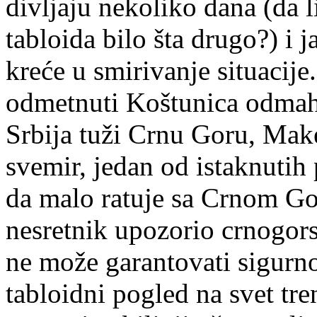
divljaju nekoliko dana (da l
tabloida bilo šta drugo?) i 
kreće u smirivanje situacije
odmetnuti Koštunica odmah
Srbija tuži Crnu Goru, Make
svemir, jedan od istaknutih
da malo ratuje sa Crnom Go
nesretnik upozorio crnogorsk
ne može garantovati sigurn
tabloidni pogled na svet tr