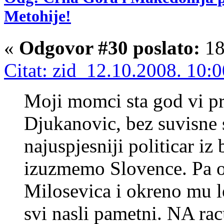
Metohije!
«
Odgovor #30 poslato:
18
Citat: zid 12.10.2008. 10:
Moji momci sta god vi pric
Djukanovic, bez suvisne s
najuspjesniji politicar iz
izuzmemo Slovence. Pa o
Milosevica i okreno mu le
svi nasli pametni. NA rac