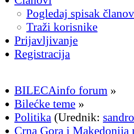
Pogledaj spisak člano
Traži korisnike
Prijavljivanje
Registracija
BILECAinfo forum
»
Bilećke teme
»
Politika
(Urednik:
sandr
Crna Gora i Makedonija p