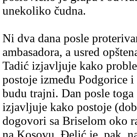
unekoliko čudna.
Ni dva dana posle proteriv
ambasadora, a usred opšten
Tadić izjavljuje kako probl
postoje između Podgorice i
budu trajni. Dan posle toga (
izjavljuje kako postoje (do
dogovori sa Briselom oko
na Kosovu. Đelić je, pak, n