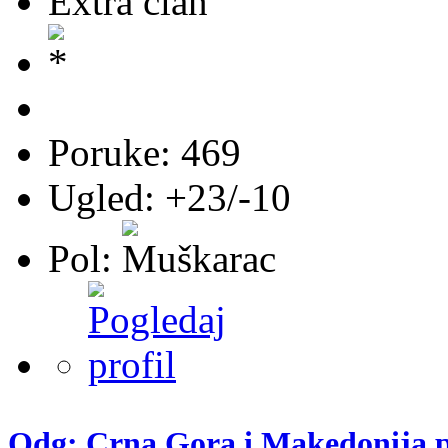
Extra član
Poruke: 469
Ugled: +23/-10
Pol:
Odg: Crna Gora i Makedonija pr