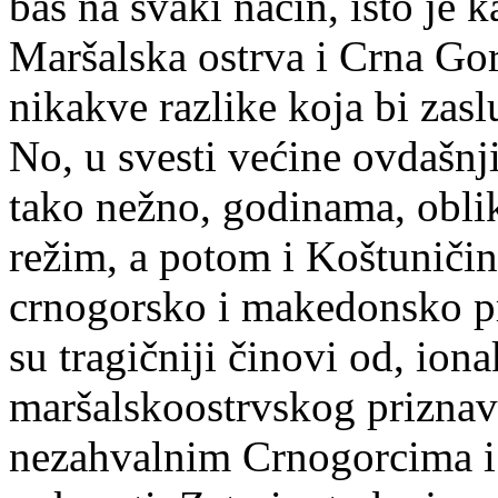
baš na svaki način, isto je
Maršalska ostrva i Crna Go
nikakve razlike koja bi zas
No, u svesti većine ovdašnji
tako nežno, godinama, obli
režim, a potom i Koštuniči
crnogorsko i makedonsko 
su tragičniji činovi od, ion
maršalskoostrvskog priznav
nezahvalnim Crnogorcima i