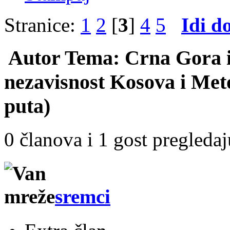
Stranice:
1
2
[
3
]
4
5
Idi d
Autor
Tema: Crna Gora i
nezavisnost Kosova i Met
puta)
0 članova i 1 gost pregleda
sremci