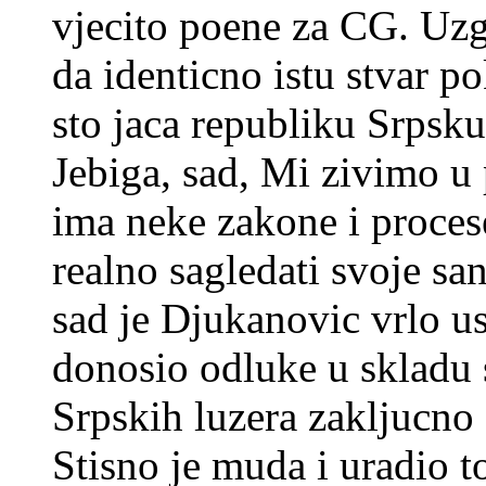
vjecito poene za CG. Uzgr
da identicno istu stvar 
sto jaca republiku Srpsku
Jebiga, sad, Mi zivimo u 
ima neke zakone i procese
realno sagledati svoje s
sad je Djukanovic vrlo us
donosio odluke u skladu s
Srpskih luzera zakljucno
Stisno je muda i uradio to