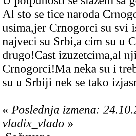
U potpunosti se slazem sa 
Al sto se tice naroda Crnog
usima,jer Crnogorci su svi i
najveci su Srbi,a cim su u 
drugo!Cast izuzetcima,al n
Crnogorci!Ma neka su i treb
su u Srbiji nek se tako izjasn
«
Poslednja izmena: 24.10.
vladix_vlado
»