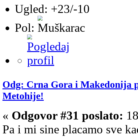
Ugled: +23/-10
Pol:
Odg: Crna Gora i Makedonija pr
Metohije!
«
Odgovor #31 poslato:
18
Pa i mi sine placamo sve k