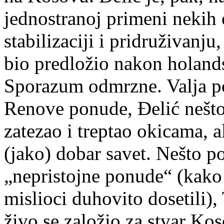
jednostranoj primeni nekih
stabilizaciji i pridruživanju
bio predložio nakon holand
Sporazum odmrzne. Valja pod
Renove ponude, Đelić nešto
zatezao i treptao okicama, a
(jako) dobar savet. Nešto p
„nepristojne ponude“ (kako 
mislioci duhovito dosetili),
živo se založio za stvar Kos