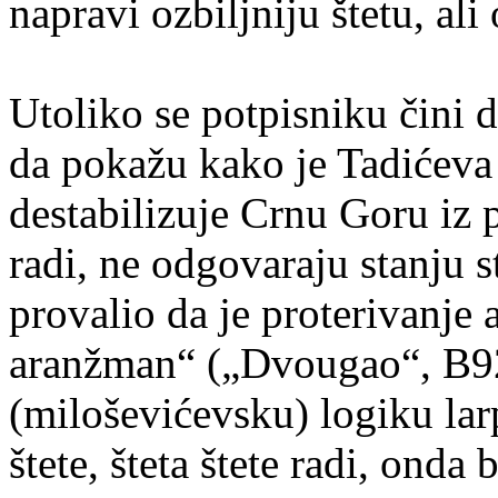
napravi ozbiljniju štetu, ali 
Utoliko se potpisniku čini d
da pokažu kako je Tadićeva
destabilizuje Crnu Goru iz 
radi, ne odgovaraju stanju s
provalio da je proterivanje 
aranžman“ („Dvougao“, B92
(miloševićevsku) logiku larp
štete, šteta štete radi, onda 