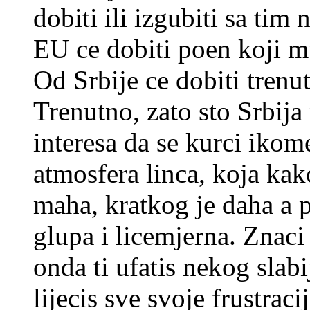
dobiti ili izgubiti sa tim
EU ce dobiti poen koji m
Od Srbije ce dobiti trenu
Trenutno, zato sto Srbija
interesa da se kurci ikom
atmosfera linca, koja ka
maha, kratkog je daha a 
glupa i licemjerna. Znaci
onda ti ufatis nekog slab
lijecis sve svoje frustrac