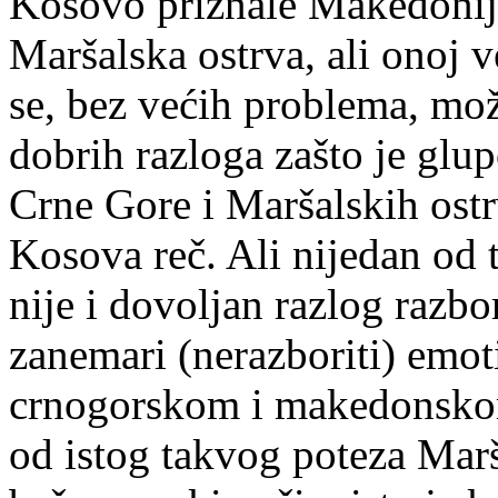
Kosovo priznale Makedonija
Maršalska ostrva, ali onoj v
se, bez većih problema, mož
dobrih razloga zašto je glup
Crne Gore i Maršalskih ostr
Kosova reč. Ali nijedan od 
nije i dovoljan razlog razbo
zanemari (nerazboriti) emot
crnogorskom i makedonskom
od istog takvog poteza Marša