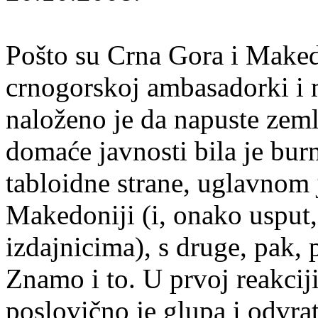
Pošto su Crna Gora i Maked
crnogorskoj ambasadorki 
naloženo je da napuste zem
domaće javnosti bila je burn
tabloidne strane, uglavnom 
Makedoniji (i, onako usput
izdajnicima), s druge, pak, 
Znamo i to. U prvoj reakci
poslovično je glupa i odvra