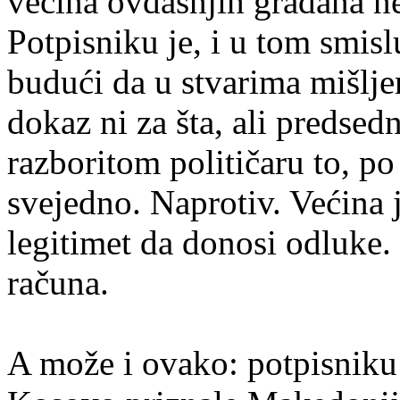
većina ovdašnjih građana ne
Potpisniku je, i u tom smis
budući da u stvarima mišlje
dokaz ni za šta, ali predsed
razboritom političaru to, po 
svejedno. Naprotiv. Većina 
legitimet da donosi odluke.
računa.
A može i ovako: potpisniku 