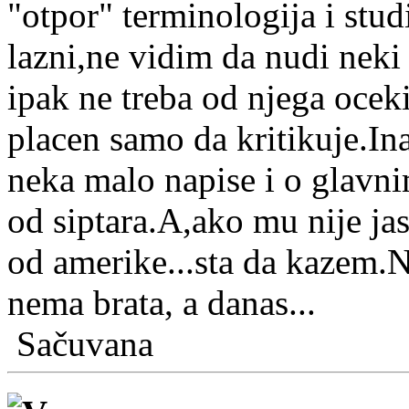
"otpor" terminologija i stu
lazni,ne vidim da nudi neki 
ipak ne treba od njega oceki
placen samo da kritikuje.In
neka malo napise i o glavn
od siptara.A,ako mu nije ja
od amerike...sta da kazem.N
nema brata, a danas...
Sačuvana