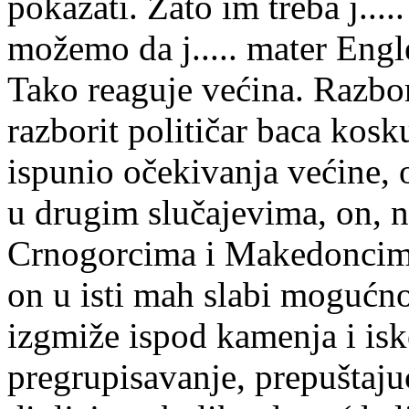
pokazati. Zato im treba j...
možemo da j..... mater Eng
Tako reaguje većina. Razbori
razborit političar baca kosk
ispunio očekivanja većine, 
u drugim slučajevima, on, na
Crnogorcima i Makedoncim
on u isti mah slabi mogućno
izgmiže ispod kamenja i isko
pregrupisavanje, prepuštaju